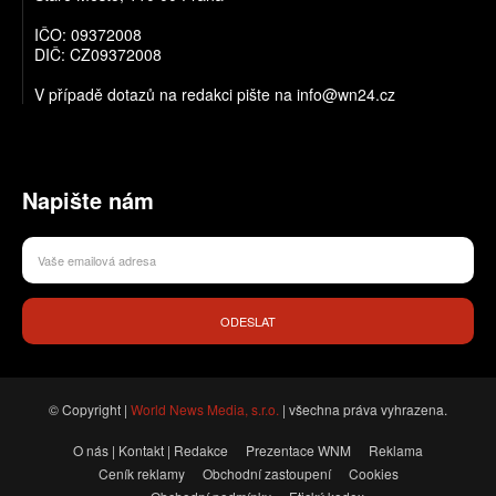
IČO: 09372008
DIČ: CZ09372008
V případě dotazů na redakci pište na info@wn24.cz
Napište nám
ODESLAT
© Copyright |
World News Media, s.r.o.
| všechna práva vyhrazena.
O nás | Kontakt | Redakce
Prezentace WNM
Reklama
Ceník reklamy
Obchodní zastoupení
Cookies