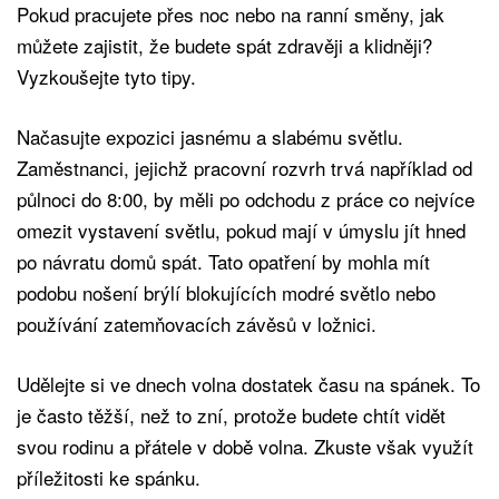
Pokud pracujete přes noc nebo na ranní směny, jak
můžete zajistit, že budete spát zdravěji a klidněji?
Vyzkoušejte tyto tipy.
Načasujte expozici jasnému a slabému světlu.
Zaměstnanci, jejichž pracovní rozvrh trvá například od
půlnoci do 8:00, by měli po odchodu z práce co nejvíce
omezit vystavení světlu, pokud mají v úmyslu jít hned
po návratu domů spát. Tato opatření by mohla mít
podobu nošení brýlí blokujících modré světlo nebo
používání zatemňovacích závěsů v ložnici.
Udělejte si ve dnech volna dostatek času na spánek. To
je často těžší, než to zní, protože budete chtít vidět
svou rodinu a přátele v době volna. Zkuste však využít
příležitosti ke spánku.