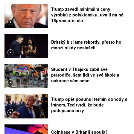
Trump zavedl minimální ceny
výrobků z polykřemíku, uvalil na ně
15procentní clo
Britský hit láme rekordy, přesto ho
mnozí nikdy neslyšeli
Student v Thajsku zabil své
prarodiče, šest lidí ve své škole a
nakonec sám sebe
Trump opět posunul termín dohody s
Íránem. Teď tvrdí, že bude
podepsána brzy
Coinbase v Británii spouští