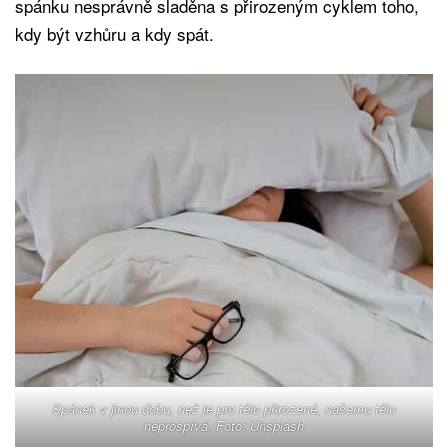
spánku nesprávně sladěna s přirozeným cyklem toho,
kdy být vzhůru a kdy spát.
Spánek v jinou dobu, než je pro tělo přirozené, našemu tělu
neprospívá. Foto: Unsplash