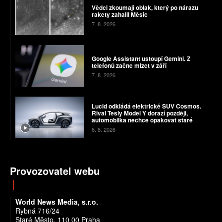
Vědci zkoumají oblak, který po nárazu
rakety zahalil Měsíc
7. 8. 2026
Google Assistant ustoupí Gemini. Z
telefonů začne mizet v září
7. 8. 2026
Lucid odkládá elektrické SUV Cosmos.
Rival Tesly Model Y dorazí později,
automobilka nechce opakovat staré
chyby
6. 8. 2026
Provozovatel webu
World News Media, s.r.o.
Rybná 716/24
Staré Město, 110 00 Praha