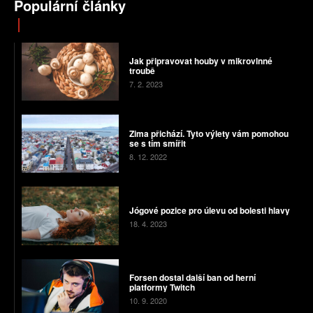
Populární články
Jak připravovat houby v mikrovlnné
troubě
7. 2. 2023
Zima přichází. Tyto výlety vám pomohou
se s tím smířit
8. 12. 2022
Jógové pozice pro úlevu od bolesti hlavy
18. 4. 2023
Forsen dostal další ban od herní
platformy Twitch
10. 9. 2020