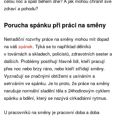
celou noc a spali během dne? A jak mohou chránit své
zdraví a pohodu?
Porucha spánku při práci na směny
Netradiční rozvrhy práce na směny mohou mít dopad
na váš
spánek
. Týká se to například dělníků
v továrnách a skladech, policistů, zdravotních sester a
dalších. Problémy postihují hlavně lidi, kteří pracují
přes noc nebo brzy ráno, nebo kteří střídají směny.
Vyznačují se značnými obtížemi s usínáním a
setrváním ve spánku. Je to proto, že práce na směny
narušuje normální sladění těla s 24hodinovým cyklem
spánku a bdění, který se nazývá cirkadiánní rytmus.
U pracovníků na směny je pracovní doba a doba