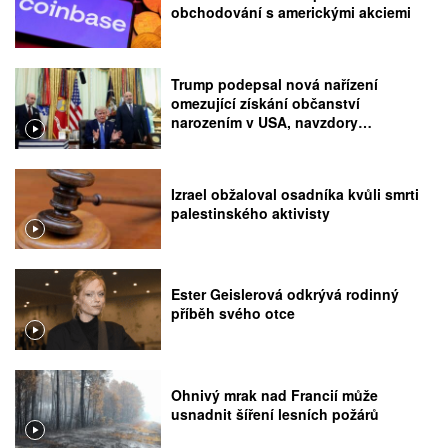
obchodování s americkými akciemi
Trump podepsal nová nařízení
omezující získání občanství
narozením v USA, navzdory
rozhodnutí Nejvyššího soudu
Izrael obžaloval osadníka kvůli smrti
palestinského aktivisty
Ester Geislerová odkrývá rodinný
příběh svého otce
Ohnivý mrak nad Francií může
usnadnit šíření lesních požárů