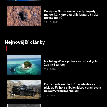
Sondy na Marsu zaznamenaly dopady
meteoritů, které vytvořily krátery široké
stovky metrů
29. 10. 2022
Nejnovější články
Na Tobago Cays potkáte víc mořských
želv než turistů
7. 8. 2026
Ford chystá revoluci. Nový elektrický
pick-up Fathom slibuje nízkou cenu i zcela
novou výrobní technologii
7. 8. 2026