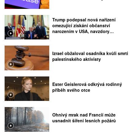
Trump podepsal nová nařízení
omezující získání občanství
narozením v USA, navzdory
rozhodnutí Nejvyššího soudu
Izrael obžaloval osadníka kvůli smrti
palestinského aktivisty
Ester Geislerová odkrývá rodinný
příběh svého otce
Ohnivý mrak nad Francií může
usnadnit šíření lesních požárů