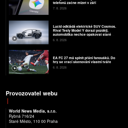
telefonů začne mizet v září
7. 8. 2026
Lucid odkládá elektrické SUV Cosmos.
Rival Tesly Model Y dorazí později,
automobilka nechce opakovat staré
chyby
6. 8. 2026
EA FC 27 má splnit přání fanoušků. Do
hry se vrací skenování vlastní tváře
6. 8. 2026
Provozovatel webu
World News Media, s.r.o.
Rybná 716/24
Staré Město, 110 00 Praha