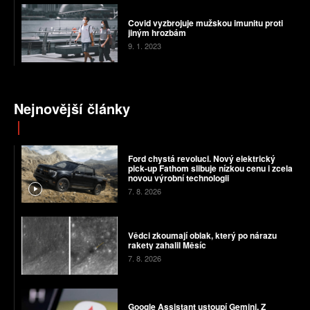
Covid vyzbrojuje mužskou imunitu proti
jiným hrozbám
9. 1. 2023
Nejnovější články
Ford chystá revoluci. Nový elektrický
pick-up Fathom slibuje nízkou cenu i zcela
novou výrobní technologii
7. 8. 2026
Vědci zkoumají oblak, který po nárazu
rakety zahalil Měsíc
7. 8. 2026
Google Assistant ustoupí Gemini. Z