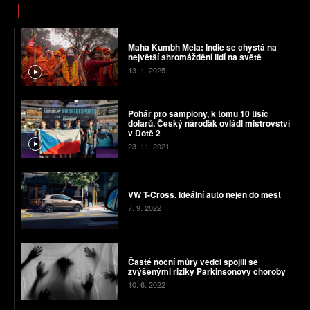
Maha Kumbh Mela: Indie se chystá na
největší shromáždění lidí na světě
13. 1. 2025
Pohár pro šampiony, k tomu 10 tisíc
dolarů. Český nároďák ovládl mistrovství
v Dotě 2
23. 11. 2021
VW T-Cross. Ideální auto nejen do měst
7. 9. 2022
Časté noční můry vědci spojili se
zvýšenými riziky Parkinsonovy choroby
10. 6. 2022