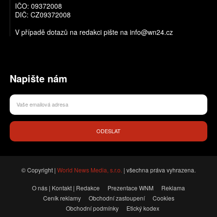
IČO: 09372008
DIČ: CZ09372008
V případě dotazů na redakci pište na info@wn24.cz
Napište nám
ODESLAT
© Copyright |
World News Media, s.r.o.
| všechna práva vyhrazena.
O nás | Kontakt | Redakce
Prezentace WNM
Reklama
Ceník reklamy
Obchodní zastoupení
Cookies
Obchodní podmínky
Etický kodex