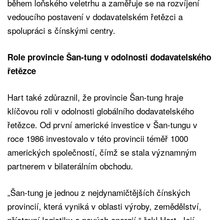
během loňského veletrhu a zaměřuje se na rozvíjení
vedoucího postavení v dodavatelském řetězci a
spolupráci s čínskými centry.
Role provincie Šan-tung v odolnosti dodavatelského
řetězce
Hart také zdůraznil, že provincie Šan-tung hraje
klíčovou roli v odolnosti globálního dodavatelského
řetězce. Od první americké investice v Šan-tungu v
roce 1986 investovalo v této provincii téměř 1000
amerických společností, čímž se stala významným
partnerem v bilaterálním obchodu.
„Šan-tung je jednou z nejdynamičtějších čínských
provincií, která vyniká v oblasti výroby, zemědělství,
přístavní logistiky a nových energií,“ řekl Hart. Její