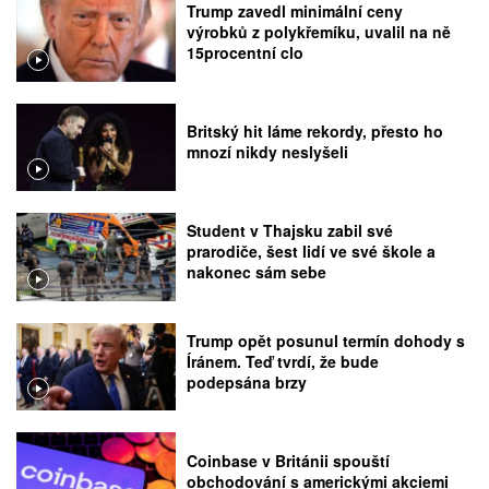
Trump zavedl minimální ceny
výrobků z polykřemíku, uvalil na ně
15procentní clo
Britský hit láme rekordy, přesto ho
mnozí nikdy neslyšeli
Student v Thajsku zabil své
prarodiče, šest lidí ve své škole a
nakonec sám sebe
Trump opět posunul termín dohody s
Íránem. Teď tvrdí, že bude
podepsána brzy
Coinbase v Británii spouští
obchodování s americkými akciemi