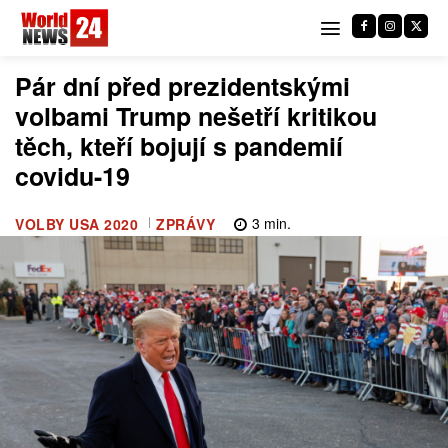
Pár dní před prezidentskými
volbami Trump nešetří kritikou
těch, kteří bojují s pandemií
covidu-19
3
min.
VOLBY USA 2020
ZPRÁVY