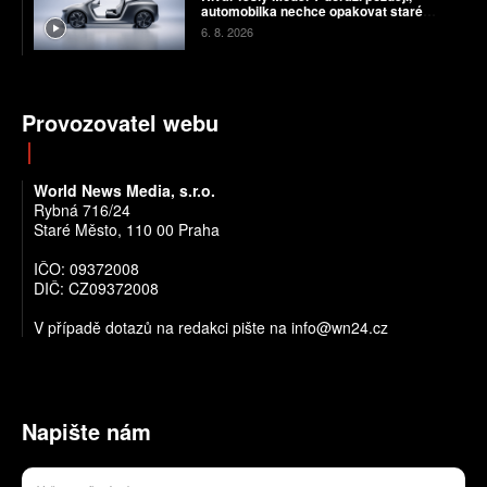
automobilka nechce opakovat staré
chyby
6. 8. 2026
Provozovatel webu
World News Media, s.r.o.
Rybná 716/24
Staré Město, 110 00 Praha
IČO: 09372008
DIČ: CZ09372008
V případě dotazů na redakci pište na info@wn24.cz
Napište nám