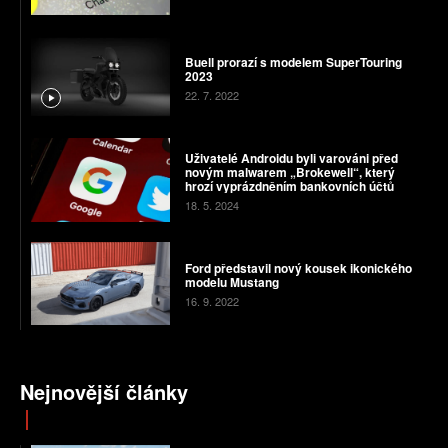
Buell prorazí s modelem SuperTouring
2023
22. 7. 2022
Uživatelé Androidu byli varováni před
novým malwarem „Brokewell“, který
hrozí vyprázdněním bankovních účtů
18. 5. 2024
Ford představil nový kousek ikonického
modelu Mustang
16. 9. 2022
Nejnovější články