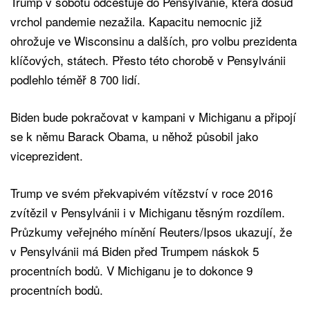
Trump v sobotu odcestuje do Pensylvánie, která dosud
vrchol pandemie nezažila. Kapacitu nemocnic již
ohrožuje ve Wisconsinu a dalších, pro volbu prezidenta
klíčových, státech. Přesto této chorobě v Pensylvánii
podlehlo téměř 8 700 lidí.
Biden bude pokračovat v kampani v Michiganu a připojí
se k němu Barack Obama, u něhož působil jako
viceprezident.
Trump ve svém překvapivém vítězství v roce 2016
zvítězil v Pensylvánii i v Michiganu těsným rozdílem.
Průzkumy veřejného mínění Reuters/Ipsos ukazují, že
v Pensylvánii má Biden před Trumpem náskok 5
procentních bodů. V Michiganu je to dokonce 9
procentních bodů.