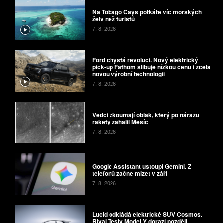
Na Tobago Cays potkáte víc mořských
želv než turistů
7. 8. 2026
Ford chystá revoluci. Nový elektrický
pick-up Fathom slibuje nízkou cenu i zcela
novou výrobní technologii
7. 8. 2026
Vědci zkoumají oblak, který po nárazu
rakety zahalil Měsíc
7. 8. 2026
Google Assistant ustoupí Gemini. Z
telefonů začne mizet v září
7. 8. 2026
Lucid odkládá elektrické SUV Cosmos.
Rival Tesly Model Y dorazí později,