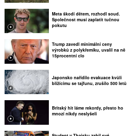
Meta škodí dětem, rozhodl soud.
Společnost musí zaplatit tučnou
pokutu
Trump zavedl minimální ceny
výrobků z polykřemíku, uvalil na ně
15procentní clo
Japonsko nařídilo evakuace kvůli
blížícímu se tajfunu, zrušilo 500 letů
Britský hit láme rekordy, přesto ho
mnozí nikdy neslyšeli
Student v Thajsku zabil své