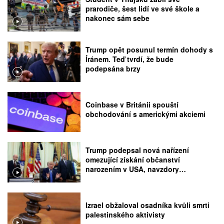
prarodiče, šest lidí ve své škole a
nakonec sám sebe
Trump opět posunul termín dohody s
Íránem. Teď tvrdí, že bude
podepsána brzy
Coinbase v Británii spouští
obchodování s americkými akciemi
Trump podepsal nová nařízení
omezující získání občanství
narozením v USA, navzdory
rozhodnutí Nejvyššího soudu
Izrael obžaloval osadníka kvůli smrti
palestinského aktivisty