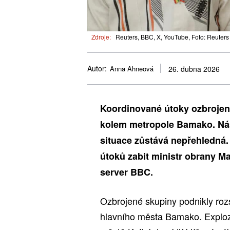
Zdroje:
Reuters, BBC, X, YouTube, Foto: Reuters
Autor:
Anna Ahneová
26. dubna 2026
Koordinované útoky ozbrojenýc
kolem metropole Bamako. Nási
situace zůstává nepřehledná.
útoků zabit ministr obrany Ma
server BBC.
Ozbrojené skupiny podnikly rozs
hlavního města Bamako. Exploz