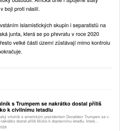
i
v boji proti násilí.
stáním islamistických skupin i separatistů na
ká junta, která se po převratu v roce 2020
řesto velké části území zůstávají mimo kontrolu
pokračuje.
ulník s Trumpem se nakrátko dostal příliš
zko k civilnímu letadlu
nský vrtulník s americkým prezidentem Donaldem Trumpem se v
 nakrátko dostal příliš blízko k dopravnímu letadlu, které
ovalo z washingtonského letiště Ronalda Reagana, uvedl dnes
 2026
cký Federální úřad pro letectví (FAA). Podle Bílého domu Trump