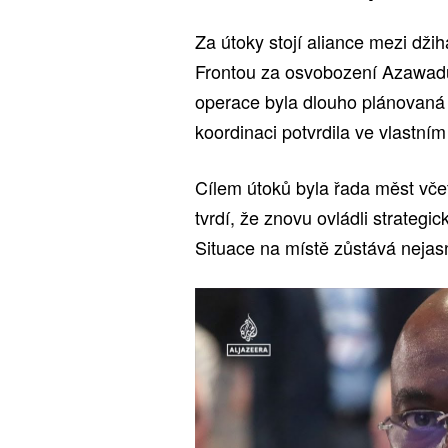
Za útoky stojí aliance mezi dži
Frontou za osvobození Azawadu.
operace byla dlouho plánovaná a
koordinaci potvrdila ve vlastním
Cílem útoků byla řada měst vče
tvrdí, že znovu ovládli strategi
Situace na místě zůstává nejas