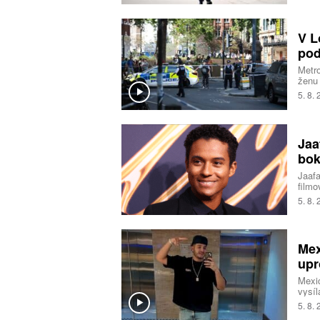
nebyl
incid
odsta
V L
jestl
pod
Metro
ženu
na mí
5. 8.
pacie
traum
souvi
Jaa
bok
Jaafa
filmo
Smith
5. 8.
tají.
Mex
upr
Mexic
vysíl
Tres 
5. 8.