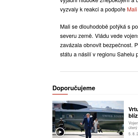
vyzvaly k reakci a podpoře
Mal
Mali se dlouhodobě potýká s pov
severu země. Vládu vede vojens
zavázala obnovit bezpečnost. P
státu a násilí v regionu Sahelu 
Doporučujeme
Vrt
blí
Voje
úterý
start
5. 8.
ameri