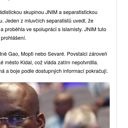
hádistickou skupinou JNIM a separatistickou
 Jeden z mluvčích separatistů uvedl, že
 proběhla ve spolupráci s islamisty. JNIM tuto
 prohlášení.
tně Gao, Mopti nebo Sevaré. Povstalci zároveň
cké město Kidal, což vláda zatím nepotvrdila.
ná a boje podle dostupných informací pokračují.