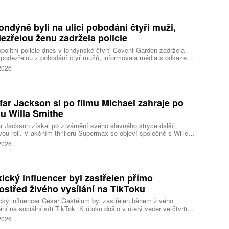
 v nebezpečí. Informuje o tom agentura Reuters, podle které i tak
ent vzbuzuje vážné otázky, proč bylo letadlu umožněno
rtovat. Národní úřad pro bezpečnost v dopravě (NTSB) zvažuje,
ondýně byli na ulici pobodáni čtyři muži,
i zahájí vyšetřování.
ezřelou ženu zadržela policie
politní policie dnes v londýnské čtvrti Covent Garden zadržela
 podezřelou z pobodání čtyř mužů, informovala média s odkazem
stní úřady. Mluvčí londýnské záchranné služby uvedl, že čtyři
 2026
nti byli ošetřeni na místě a převezeni do nedalekého
acentra. Podle stanice Sky News se policie domnívá, že incident
sí s problémy s duševním zdravím.
far Jackson si po filmu Michael zahraje po
u Willa Smithe
r Jackson získal po ztvárnění svého slavného strýce další
vou roli. V akčním thrilleru Supermax se objeví společně s Willem
em a AnnaSophií Robb. Podrobnosti o jeho postavě zatím tvůrci
 2026
ický influencer byl zastřelen přímo
ostřed živého vysílání na TikToku
ký influencer César Gastélum byl zastřelen během živého
ání na sociální síti TikTok. K útoku došlo v úterý večer ve čtvrti
Ríos ve městě Culiacán na severu země.
 2026