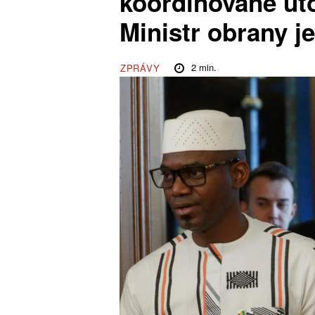
koordinované úto
Ministr obrany j
2
min.
ZPRÁVY