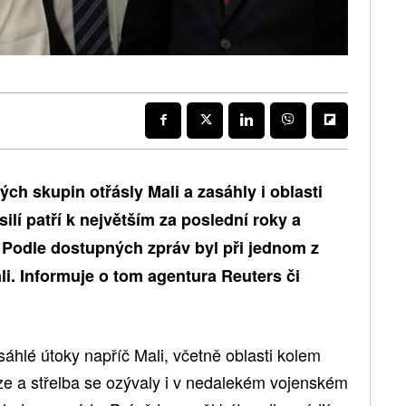
h skupin otřásly Mali a zasáhly i oblasti
lí patří k největším za poslední roky a
 Podle dostupných zpráv byl při jednom z
li. Informuje o tom agentura Reuters či
áhlé útoky napříč Mali, včetně oblasti kolem
e a střelba se ozývaly i v nedalekém vojenském