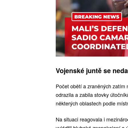
Vojenské juntě se neda
Počet obětí a zraněných zatím n
odrazila a zabila stovky útočníků
některých oblastech podle míst
Na situaci reagovala i mezinár
vyjádřil hluboké znepokojení a ú