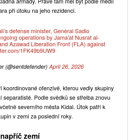
ákladna armády. Právě tam měl být podle médií
ra při útoku na jeho rezidenci.
li’s defense minister, General Sadio
ngoing operations by Jama'at Nusrat al-
and Azawad Liberation Front (FLA) against
itter.com/1FK49b9UW9
r (@sentdefender)
April 26, 2026
při koordinované ofenzivě, kterou vedly skupiny
í separatisté. Podle svědků se střelba znovu
 včetně severního města Kidal. Útok patří k
upin v zemi za poslední roky.
napříč zemí