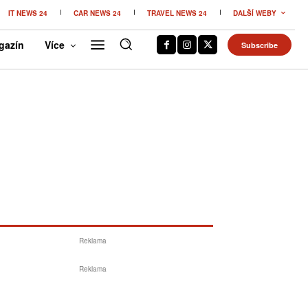
IT NEWS 24
CAR NEWS 24
TRAVEL NEWS 24
DALŠÍ WEBY
gazín
Více
Subscribe
Reklama
Reklama