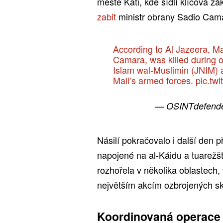
městě Kati, kde sídlí klíčová z
zabit
ministr obrany Sadio Cama
According to Al Jazeera, Ma
Camara, was killed during o
Islam wal-Muslimin (JNIM) 
Mali’s armed forces.
pic.tw
— OSINTdefende
Násilí pokračovalo i další den 
napojené na al-Káidu a tuarežšt
rozhořela v několika oblastech,
největším akcím ozbrojených sk
Koordinovaná operace 