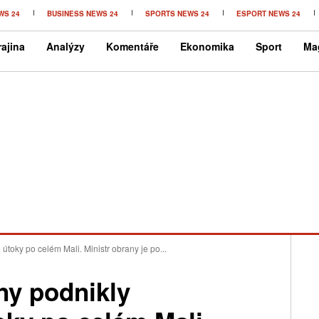
WS 24
BUSINESS NEWS 24
SPORTS NEWS 24
ESPORT NEWS 24
ajina
Analýzy
Komentáře
Ekonomika
Sport
Ma
toky po celém Mali. Ministr obrany je po...
ny podnikly