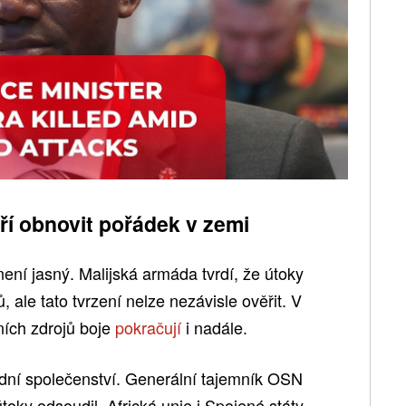
ří obnovit pořádek v zemi
ení jasný. Malijská armáda tvrdí, že útoky
, ale tato tvrzení nelze nezávisle ověřit. V
ních zdrojů boje
pokračují
i nadále.
odní společenství. Generální tajemník OSN
toky odsoudil. Africká unie i Spojené státy