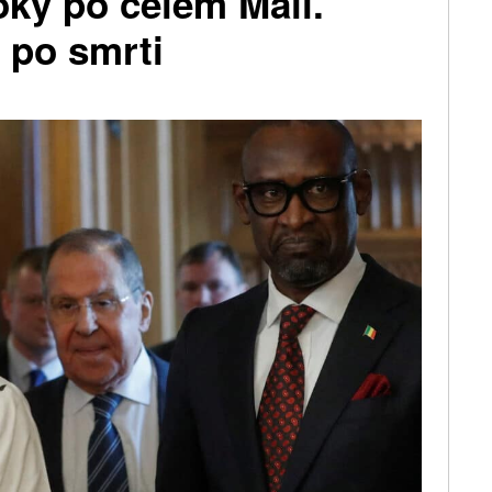
ky po celém Mali.
e po smrti