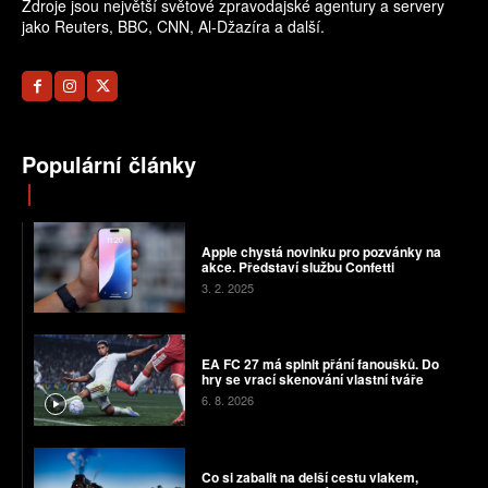
Zdroje jsou největší světové zpravodajské agentury a servery
jako Reuters, BBC, CNN, Al-Džazíra a další.
Populární články
Apple chystá novinku pro pozvánky na
akce. Představí službu Confetti
3. 2. 2025
EA FC 27 má splnit přání fanoušků. Do
hry se vrací skenování vlastní tváře
6. 8. 2026
Co si zabalit na delší cestu vlakem,