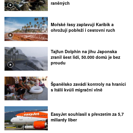
raněných
Mořské řasy zaplavují Karibik a
ohrožují pobřeží i cestovní ruch
Tajfun Dolphin na jihu Japonska
zranil šest lidí, 50.000 domů je bez
proudu
Španělsko zavádí kontroly na hranici
s Itálií kvůli migrační vlně
EasyJet souhlasil s převzetím za 5,7
miliardy liber