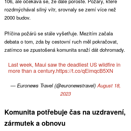
106, ale očekává se, že dále poroste. Požáry, které
rozdmýchával silný vítr, srovnaly se zemí více než
2000 budov.
Příčina požárů se stále vyšetřuje. Mezitím začala
debata o tom, zda by cestovní ruch měl pokračovat,
zatímco se zpustošená komunita snaží dát dohromady.
Last week, Maui saw the deadliest US wildfire in
more than a century.
https://t.co/qEimqcB5XN
— Euronews Travel (@euronewstravel)
August 18,
2023
Komunita potřebuje čas na uzdravení,
zármutek a obnovu