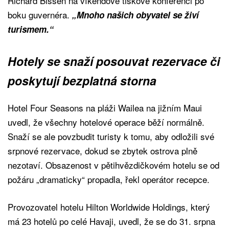
Richard Bissen na víkendové tiskové konferenci po
boku guvernéra.
„Mnoho našich obyvatel se živí
turismem.“
Hotely se snaží posouvat rezervace či
poskytují bezplatná storna
Hotel Four Seasons na pláži Wailea na jižním Maui
uvedl, že všechny hotelové operace běží normálně.
Snaží se ale povzbudit turisty k tomu, aby odložili své
srpnové rezervace, dokud se zbytek ostrova plně
nezotaví. Obsazenost v pětihvězdičkovém hotelu se od
požáru „dramaticky“ propadla, řekl operátor recepce.
Provozovatel hotelu Hilton Worldwide Holdings, který
má 23 hotelů po celé Havaji, uvedl, že se do 31. srpna