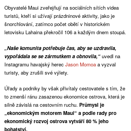
Obyvatelé Maui zveřejňují na sociálních sítích videa
turistů, kteří si užívají prázdninové aktivity, jako je
šnorchlování, zatímco počet obětí v historickém
letovisku Lahaina překročil 106 a každým dnem stoupá.
„Naše komunita potřebuje čas, aby se uzdravila,
uvedl na
vypořádala se se zármutkem a obnovila,“
Instagramu havajský herec
Jason Momoa
a vyzval
turisty, aby zrušili své výlety.
Úřady a podniky by však přivítaly cestovatele s tím, že
to zmenší ránu zasazenou ekonomice ostrova, která je
silně závislá na cestovním ruchu.
Průmysl je
„ekonomickým motorem Maui“ a podle rady pro
ekonomický rozvoj ostrova vytváří 80 % jeho
bohatství.