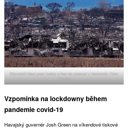
Obyvatelé Maui prosí turisty o čas na zotavení z katastrofy. Foto:
Reuters
Vzpomínka na lockdowny během
pandemie covid-19
Havajský guvernér Josh Green na víkendové tiskové