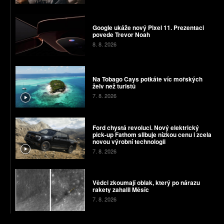
Google ukáže nový Pixel 11. Prezentaci
povede Trevor Noah
8. 8. 2026
Na Tobago Cays potkáte víc mořských
želv než turistů
7. 8. 2026
Ford chystá revoluci. Nový elektrický
pick-up Fathom slibuje nízkou cenu i zcela
novou výrobní technologii
7. 8. 2026
Vědci zkoumají oblak, který po nárazu
rakety zahalil Měsíc
7. 8. 2026