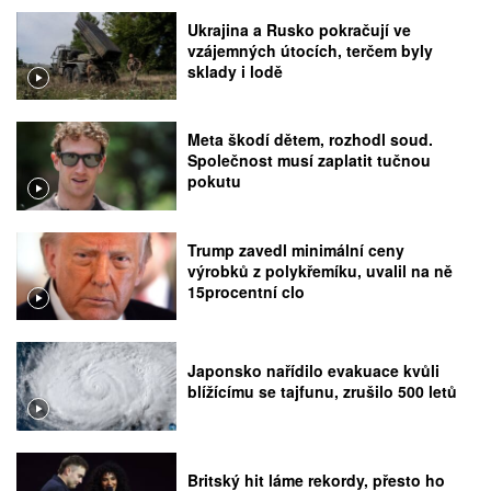
Ukrajina a Rusko pokračují ve
vzájemných útocích, terčem byly
sklady i lodě
Meta škodí dětem, rozhodl soud.
Společnost musí zaplatit tučnou
pokutu
Trump zavedl minimální ceny
výrobků z polykřemíku, uvalil na ně
15procentní clo
Japonsko nařídilo evakuace kvůli
blížícímu se tajfunu, zrušilo 500 letů
Britský hit láme rekordy, přesto ho