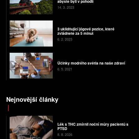
abyste byli v pohodlí
14. 3. 2023
3 uklidňující jógové pozice, které
zvládnete za 5 minut
6. 2. 2023
Účinky modrého světla na naše zdraví
6. 5. 2021
Nejnovější články
Lék s THC zmírnil noční můry pacientů s
PTSD
8. 8. 2026