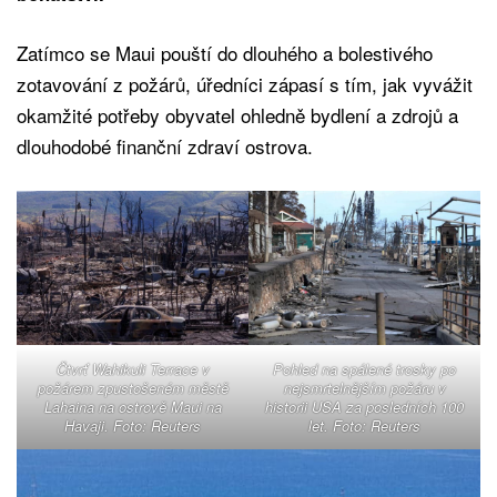
Zatímco se Maui pouští do dlouhého a bolestivého
zotavování z požárů, úředníci zápasí s tím, jak vyvážit
okamžité potřeby obyvatel ohledně bydlení a zdrojů a
dlouhodobé finanční zdraví ostrova.
Čtvrť Wahikuli Terrace v
Pohled na spálené trosky po
požárem zpustošeném městě
nejsmrtelnějším požáru v
Lahaina na ostrově Maui na
historii USA za posledních 100
Havaji. Foto: Reuters
let. Foto: Reuters