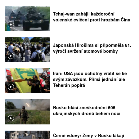
Tchaj-wan zahájil každoroční
vojenské cvičení proti hrozbám Číny
Japonská Hirošima si připomněla 81.
výročí svržení atomové bomby
Írán: USA jsou ochotny vrátit se ke
svým závazkům. Přímá jednání ale
Teherán popírá
Rusko hlásí zneškodnění 605
ukrajinských dronů během noci
Černé vdovy: Ženy v Rusku lákají