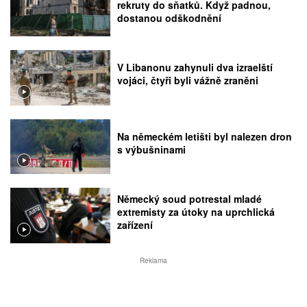
rekruty do sňatků. Když padnou,
dostanou odškodnění
V Libanonu zahynuli dva izraelští
vojáci, čtyři byli vážně zraněni
Na německém letišti byl nalezen dron
s výbušninami
Německý soud potrestal mladé
extremisty za útoky na uprchlická
zařízení
Reklama