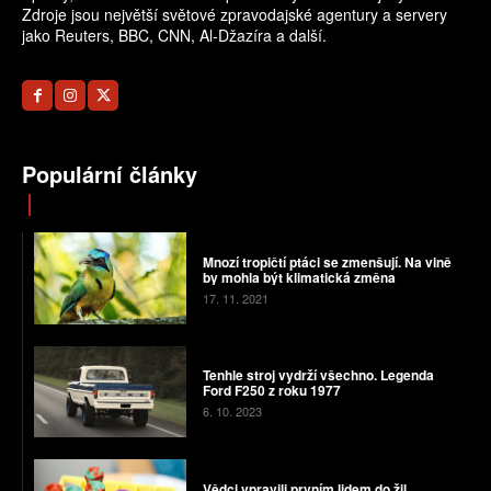
Zdroje jsou největší světové zpravodajské agentury a servery
jako Reuters, BBC, CNN, Al-Džazíra a další.
Populární články
Mnozí tropičtí ptáci se zmenšují. Na vině
by mohla být klimatická změna
17. 11. 2021
Tenhle stroj vydrží všechno. Legenda
Ford F250 z roku 1977
6. 10. 2023
Vědci vpravili prvním lidem do žil