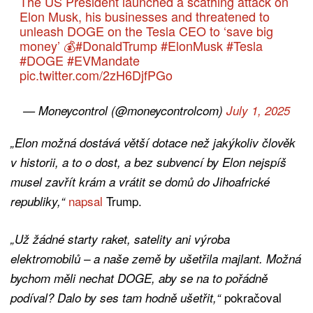
The US President launched a scathing attack on
Elon Musk, his businesses and threatened to
unleash DOGE on the Tesla CEO to ‘save big
money’ 💰
#DonaldTrump
#ElonMusk
#Tesla
#DOGE
#EVMandate
pic.twitter.com/2zH6DjfPGo
— Moneycontrol (@moneycontrolcom)
July 1, 2025
„Elon možná dostává větší dotace než jakýkoliv člověk
v historii, a to o dost, a bez subvencí by Elon nejspíš
musel zavřít krám a vrátit se domů do Jihoafrické
napsal
Trump.
republiky,“
„Už žádné starty raket, satelity ani výroba
elektromobilů – a naše země by ušetřila majlant. Možná
bychom měli nechat DOGE, aby se na to pořádně
pokračoval
podíval? Dalo by ses tam hodně ušetřit,“