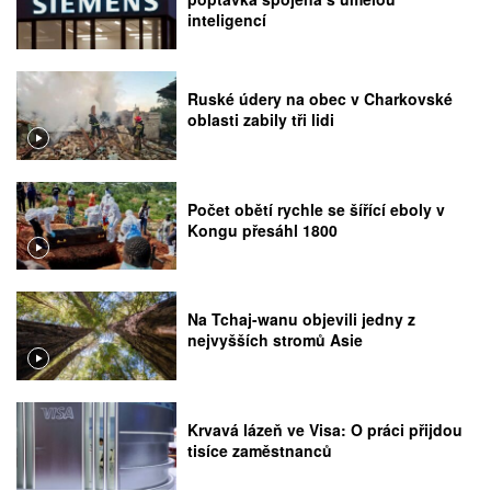
inteligencí
Ruské údery na obec v Charkovské
oblasti zabily tři lidi
Počet obětí rychle se šířící eboly v
Kongu přesáhl 1800
Na Tchaj-wanu objevili jedny z
nejvyšších stromů Asie
Krvavá lázeň ve Visa: O práci přijdou
tisíce zaměstnanců