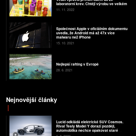
laboratorní krev. Chtějí výrobu ve velkém
11. 11. 2022
Společnost Apple v oficiálním dokumentu
uvedla, že Android má až 47x více
malwaru než iPhone
15. 10. 2021
Nejlepší rafting v Evropě
28. 6. 2021
Nejnovější články
Lucid odkládá elektrické SUV Cosmos.
Rival Tesly Model Y dorazí později,
automobilka nechce opakovat staré
chyby
6. 8. 2026