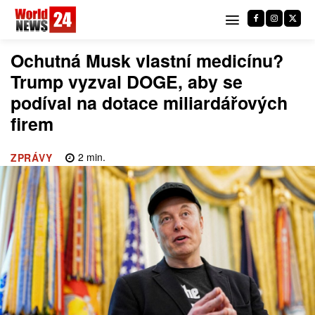
Ochutná Musk vlastní medicínu?
Trump vyzval DOGE, aby se
podíval na dotace miliardářových
firem
2
min.
ZPRÁVY