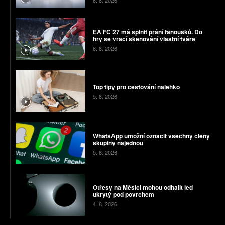
EA FC 27 má splnit přání fanoušků. Do
hry se vrací skenování vlastní tváře
6. 8. 2026
Top tipy pro cestování nalehko
5. 8. 2026
WhatsApp umožní označit všechny členy
skupiny najednou
5. 8. 2026
Otřesy na Měsíci mohou odhalit led
ukrytý pod povrchem
4. 8. 2026