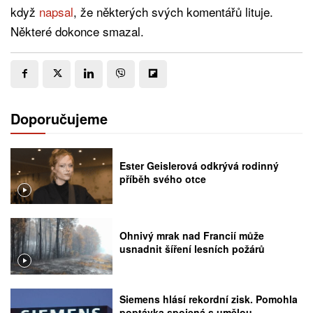
když
napsal
, že některých svých komentářů lituje.
Některé dokonce smazal.
Doporučujeme
Ester Geislerová odkrývá rodinný
příběh svého otce
Ohnivý mrak nad Francií může
usnadnit šíření lesních požárů
Siemens hlásí rekordní zisk. Pomohla
poptávka spojená s umělou