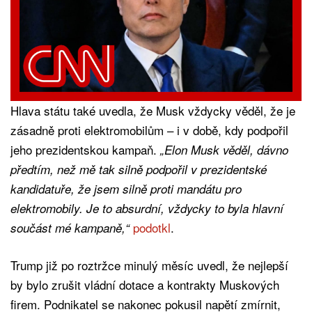
Hlava státu také uvedla, že Musk vždycky věděl, že je
zásadně proti elektromobilům – i v době, kdy podpořil
jeho prezidentskou kampaň.
„Elon Musk věděl, dávno
předtím, než mě tak silně podpořil v prezidentské
kandidatuře, že jsem silně proti mandátu pro
elektromobily. Je to absurdní, vždycky to byla hlavní
podotkl
.
součást mé kampaně,“
Trump již po roztržce minulý měsíc uvedl, že nejlepší
by bylo zrušit vládní dotace a kontrakty Muskových
firem. Podnikatel se nakonec pokusil napětí zmírnit,