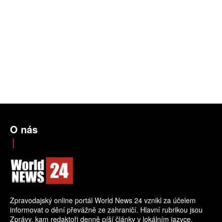
O nás
Zpravodajský online portál World News 24 vznikl za účelem
informovat o dění převážně ze zahraničí. Hlavní rubrikou jsou
Zprávy, kam redaktoři denně píší články v lokálním jazyce.