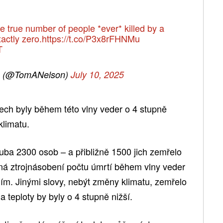
e true number of people *ever* killed by a
ctly zero.
https://t.co/P3x8rFHNMu
T
n (@TomANelson)
July 10, 2025
tech byly během této vlny veder o 4 stupně
klimatu.
uba 2300 osob – a přibližně 1500 jich zemřelo
vná ztrojnásobení počtu úmrtí během vlny veder
m. Jinými slovy, nebýt změny klimatu, zemřelo
 teploty by byly o 4 stupně nižší.