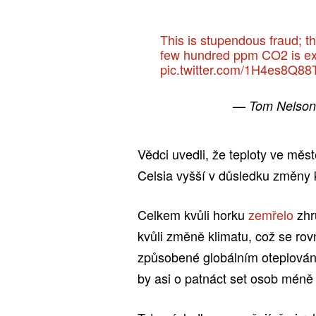
This is stupendous fraud; th
few hundred ppm CO2 is exa
pic.twitter.com/1H4es8Q88
— Tom Nelso
Vědci uvedli, že teploty ve měs
Celsia vyšší v důsledku změny 
Celkem kvůli horku
zemřelo
zhr
kvůli změně klimatu, což se ro
způsobené globálním oteplování
by asi o patnáct set osob méně a