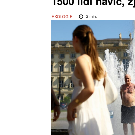
1500 lidí navíc, z
2
min.
EKOLOGIE