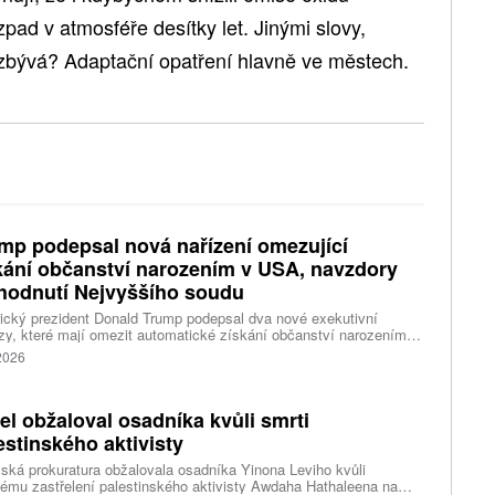
zpad v atmosféře desítky let. Jinými slovy,
zbývá? Adaptační opatření hlavně ve městech.
mp podepsal nová nařízení omezující
kání občanství narozením v USA, navzdory
hodnutí Nejvyššího soudu
cký prezident Donald Trump podepsal dva nové exekutivní
zy, které mají omezit automatické získání občanství narozením
emí Spojených států. Přichází s nimi jen několik týdnů poté, co
 2026
šší soud odmítl jeho předchozí pokus.
ael obžaloval osadníka kvůli smrti
estinského aktivisty
lská prokuratura obžalovala osadníka Yinona Leviho kvůli
ému zastřelení palestinského aktivisty Awdaha Hathaleena na