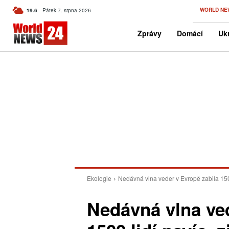
C
WORLD NE
19.6
Pátek 7. srpna 2026
Czech
Zprávy
Domácí
Ukr
Ekologie
Nedávná vlna veder v Evropě zabila 1500 
Nedávná vlna ved