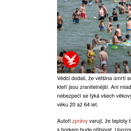
Vědci dodali, že většina úmrtí s
kteří jsou zranitelnější. Ani ml
nebezpečí se týká všech věkový
věku 20 až 64 let.
Autoři
zprávy
varují, že teploty
s horkem bude přibývat. Upozorň