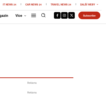
IT NEWS 24
CAR NEWS 24
TRAVEL NEWS 24
DALŠÍ WEBY
gazín
Více
Subscribe
Reklama
Reklama