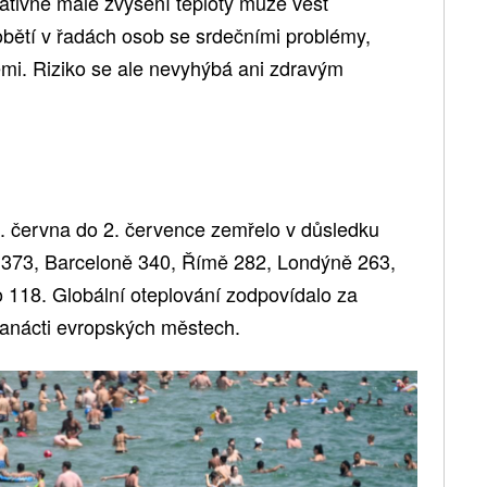
elativně malé zvýšení teploty může vést
bětí v řadách osob se srdečními problémy,
emi. Riziko se ale nevyhýbá ani zdravým
. června do 2. července zemřelo v důsledku
ži 373, Barceloně 340, Římě 282, Londýně 263,
o 118. Globální oteplování zodpovídalo za
dvanácti evropských městech.