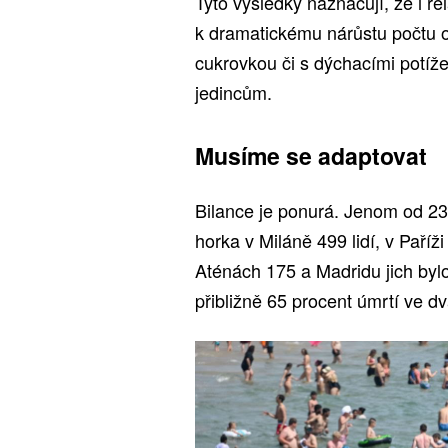
Tyto výsledky naznačují, že i r
k dramatickému nárůstu počtu o
cukrovkou či s dýchacími potíž
jedincům.
Musíme se adaptovat
Bilance je ponurá. Jenom od 23
horka v Miláně 499 lidí, v Paří
Aténách 175 a Madridu jich byl
přibližně 65 procent úmrtí ve 