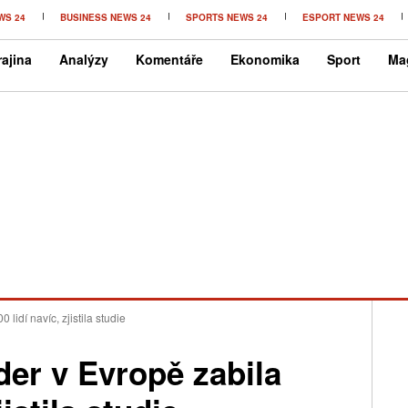
WS 24
BUSINESS NEWS 24
SPORTS NEWS 24
ESPORT NEWS 24
ajina
Analýzy
Komentáře
Ekonomika
Sport
Ma
lidí navíc, zjistila studie
er v Evropě zabila