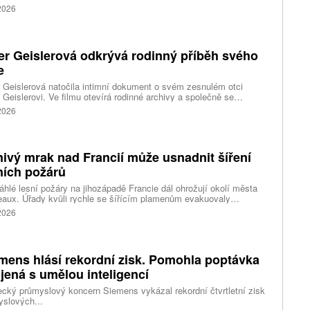
vaném Západním břehu Jordánu. Levi vinu odmítá a tvrdí, že
 2026
l v sebeobraně.
er Geislerová odkrývá rodinný příběh svého
e
 Geislerová natočila intimní dokument o svém zesnulém otci
 Geislerovi. Ve filmu otevírá rodinné archivy a společně se
ou Aňou skládá portrét talentovaného muže, který měl v sobě
 2026
st i temnější stránku.
ivý mrak nad Francií může usnadnit šíření
ních požárů
hlé lesní požáry na jihozápadě Francie dál ohrožují okolí města
aux. Úřady kvůli rychle se šířícím plamenům evakuovaly
itisíce lidí a nevylučují ani další rozšiřování bezpečnostních
 2026
ení. Hasiči zároveň čelí neobvyklému jevu, který podle nich
ci výrazně komplikuje. Nad požáry se totiž vytvořily takzvané
umulonimby, tedy oblaka vznikající přímo působením intenzivního
.
mens hlásí rekordní zisk. Pomohla poptávka
jená s umělou inteligencí
ký průmyslový koncern Siemens vykázal rekordní čtvrtletní zisk
slových...