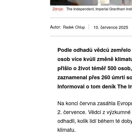
Zdroje:
The Independent, Imperial Grantham Insti
Autor:
Radek Chlup
10. července 2025
Podle odhadů vědců zemřelo 
osob více kvůli změně klimat
přišlo o život téměř 500 osob,
zaznamenal přes 260 úmrtí so
Informoval o tom deník The I
Na konci června zasáhla Evropu
2. července. Vědci z výzkumné
odhadli, kolik lidí během té dob
klimatu.