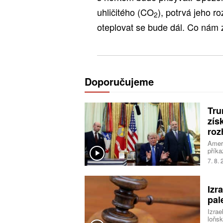
uhličitého (CO
), potrvá jeho ro
2
oteplovat se bude dál. Co nám 
Doporučujeme
Tru
zís
roz
Ameri
příka
na úz
7. 8.
Nejvy
Izr
pal
Izrae
loňsk