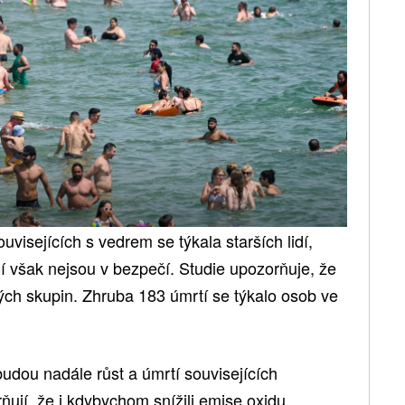
ouvisejících s vedrem se týkala starších lidí,
adí však nejsou v bezpečí. Studie upozorňuje, že
ch skupin. Zhruba 183 úmrtí se týkalo osob ve
 budou nadále růst a úmrtí souvisejících
ují, že i kdybychom snížili emise oxidu