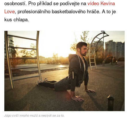
osobností. Pro příklad se podívejte na
video Kevina
Love
, profesionálního basketbalového hráče. A to je
kus chlapa.
Jógu cvičí mnoho mužů a nestydí se za to.