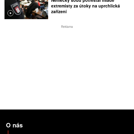
extremisty za útoky na uprchlická
zařízení
Reklama
O nás