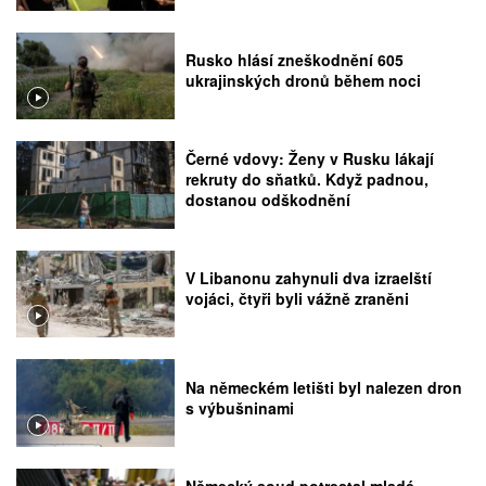
Rusko hlásí zneškodnění 605
ukrajinských dronů během noci
Černé vdovy: Ženy v Rusku lákají
rekruty do sňatků. Když padnou,
dostanou odškodnění
V Libanonu zahynuli dva izraelští
vojáci, čtyři byli vážně zraněni
Na německém letišti byl nalezen dron
s výbušninami
Německý soud potrestal mladé