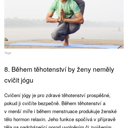
Yoga
8. Během těhotenství by ženy neměly
cvičit jógu
Cvičení jógy je pro zdravé těhotenství prospěšné,
pokud ji cvičíte bezpečně. Během těhotenství a
v menší míře i během menstruace produkuje ženské
tělo hormon relaxin. Jeho funkce spočívá v přípravě
těla na nadcházející porod uvolněním či zvýšením