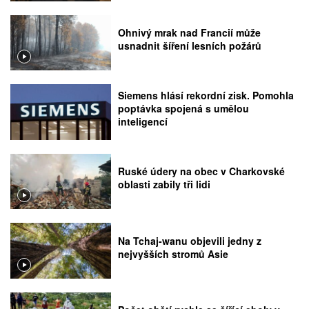
Ohnivý mrak nad Francií může
usnadnit šíření lesních požárů
Siemens hlásí rekordní zisk. Pomohla
poptávka spojená s umělou
inteligencí
Ruské údery na obec v Charkovské
oblasti zabily tři lidi
Na Tchaj-wanu objevili jedny z
nejvyšších stromů Asie