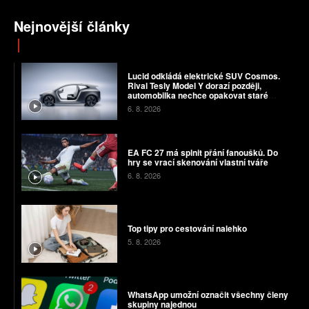
Nejnovější články
Lucid odkládá elektrické SUV Cosmos.
Rival Tesly Model Y dorazí později,
automobilka nechce opakovat staré
chyby
6. 8. 2026
EA FC 27 má splnit přání fanoušků. Do
hry se vrací skenování vlastní tváře
6. 8. 2026
Top tipy pro cestování nalehko
5. 8. 2026
WhatsApp umožní označit všechny členy
skupiny najednou