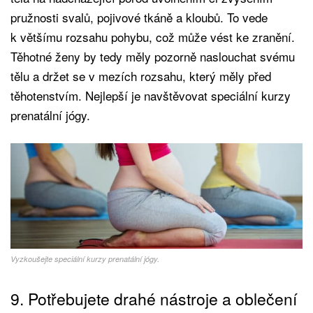
pružnosti svalů, pojivové tkáně a kloubů. To vede
k většímu rozsahu pohybu, což může vést ke zranění.
Těhotné ženy by tedy měly pozorně naslouchat svému
tělu a držet se v mezích rozsahu, který měly před
těhotenstvím. Nejlepší je navštěvovat speciální kurzy
prenatální jógy.
Vyzkoušejte speciální kurzy prenatální jógy.
9. Potřebujete drahé nástroje a oblečení