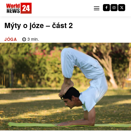
Mýty o józe – část 2
3
min.
JÓGA