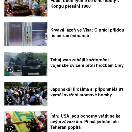
Počet obětí rychle se šířící eboly v
Kongu přesáhl 1800
Krvavá lázeň ve Visa: O práci přijdou
tisíce zaměstnanců
Tchaj-wan zahájil každoroční
vojenské cvičení proti hrozbám Číny
Japonská Hirošima si připomněla 81.
výročí svržení atomové bomby
Írán: USA jsou ochotny vrátit se ke
svým závazkům. Přímá jednání ale
Teherán popírá