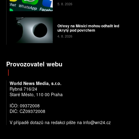
5. 8. 2026
Otřesy na Měsíci mohou odhalit led
ukrytý pod povrchem
4. 8. 2026
Provozovatel webu
World News Media, s.r.o.
Rybná 716/24
Staré Město, 110 00 Praha
IČO: 09372008
DIČ: CZ09372008
V případě dotazů na redakci pište na info@wn24.cz