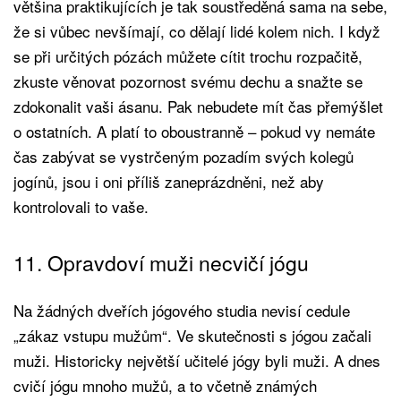
většina praktikujících je tak soustředěná sama na sebe,
že si vůbec nevšímají, co dělají lidé kolem nich. I když
se při určitých pózách můžete cítit trochu rozpačitě,
zkuste věnovat pozornost svému dechu a snažte se
zdokonalit vaši ásanu. Pak nebudete mít čas přemýšlet
o ostatních. A platí to oboustranně – pokud vy nemáte
čas zabývat se vystrčeným pozadím svých kolegů
jogínů, jsou i oni příliš zaneprázdněni, než aby
kontrolovali to vaše.
11. Opravdoví muži necvičí jógu
Na žádných dveřích jógového studia nevisí cedule
„zákaz vstupu mužům“. Ve skutečnosti s jógou začali
muži. Historicky největší učitelé jógy byli muži. A dnes
cvičí jógu mnoho mužů, a to včetně známých