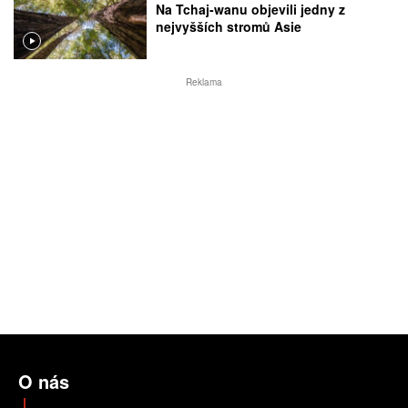
Na Tchaj-wanu objevili jedny z
nejvyšších stromů Asie
Reklama
O nás