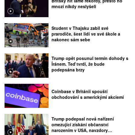
Britský hit láme rekordy, přesto ho
mnozí nikdy neslyšeli
Student v Thajsku zabil své
prarodiče, šest lidí ve své škole a
nakonec sám sebe
Trump opět posunul termín dohody s
Íránem. Teď tvrdí, že bude
podepsána brzy
Coinbase v Británii spouští
obchodování s americkými akciemi
Trump podepsal nová nařízení
omezující získání občanství
narozením v USA, navzdory