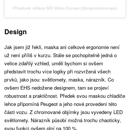
Příspěvek sdílený MG Motor Europe (@mgmotoreurope)
Design
Jak jsem již řekli, maska ani celkové ergonomie není
už není příliš v kurzu. Stále se pochopitelně jedná o
velice zdařilý vzhled, uměli bychom si ovšem
představit trochu více logiky při rozvržená všech
prvků, jako jsou: světlomety, maska, nárazník. Co
ovšem EHS nedožene designem, tam se projeví
robustnost a praktičnost. Předek svou maskou chladiče
lehce připomíná Peugeot a jeho nové provedení této
části vozu. Z chromované objímky jsou vyvedeny LED
světlomety. Nárazník působí možná trochu chaoticky,
svou funkci ovšem plní na 100 %.