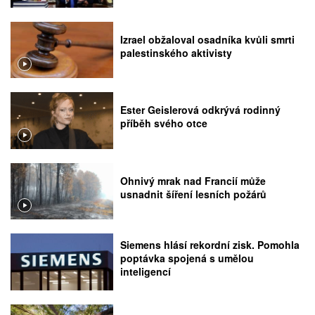
rozhodnutí Nejvyššího soudu
Izrael obžaloval osadníka kvůli smrti
palestinského aktivisty
Ester Geislerová odkrývá rodinný
příběh svého otce
Ohnivý mrak nad Francií může
usnadnit šíření lesních požárů
Siemens hlásí rekordní zisk. Pomohla
poptávka spojená s umělou
inteligencí