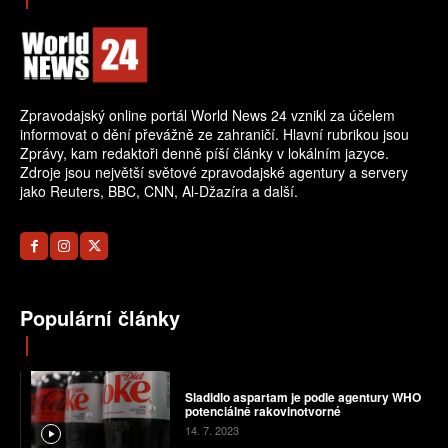
Zpravodajský online portál World News 24 vznikl za účelem
informovat o dění převážně ze zahraničí. Hlavní rubrikou jsou
Zprávy, kam redaktoři denně píší články v lokálním jazyce.
Zdroje jsou největší světové zpravodajské agentury a servery
jako Reuters, BBC, CNN, Al-Džazíra a další.
Populární články
Sladidlo aspartam je podle agentury WHO
potenciálně rakovinotvorné
14. 7. 2023