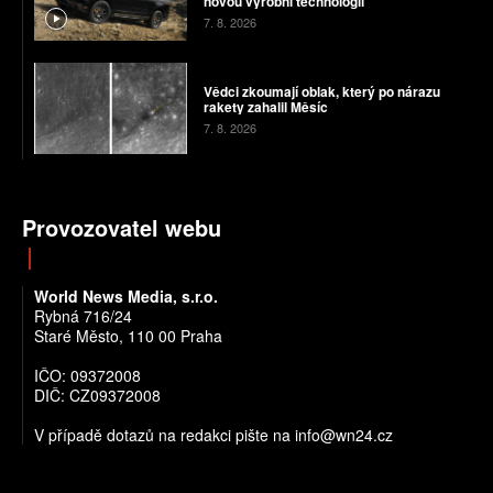
novou výrobní technologii
7. 8. 2026
Vědci zkoumají oblak, který po nárazu
rakety zahalil Měsíc
7. 8. 2026
Provozovatel webu
World News Media, s.r.o.
Rybná 716/24
Staré Město, 110 00 Praha
IČO: 09372008
DIČ: CZ09372008
V případě dotazů na redakci pište na info@wn24.cz