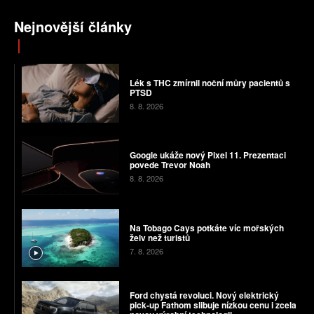
Nejnovější články
Lék s THC zmírnil noční můry pacientů s
PTSD
8. 8. 2026
Google ukáže nový Pixel 11. Prezentaci
povede Trevor Noah
8. 8. 2026
Na Tobago Cays potkáte víc mořských
želv než turistů
7. 8. 2026
Ford chystá revoluci. Nový elektrický
pick-up Fathom slibuje nízkou cenu i zcela