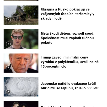
Ukrajina a Rusko pokračují ve
vzájemných útocích, terčem byly
sklady i lodě
Meta škodí dětem, rozhodl soud.
Společnost musí zaplatit tučnou
pokutu
Trump zavedl minimální ceny
výrobků z polykřemíku, uvalil na ně
15procentní clo
Japonsko nařídilo evakuace kvůli
blížícímu se tajfunu, zrušilo 500 letů