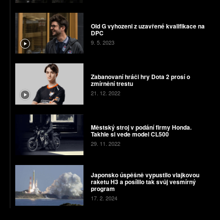
Old G vyhozeni z uzavřené kvalifikace na
DPC
9. 5. 2023
Zabanovaní hráči hry Dota 2 prosí o
zmírnění trestu
21. 12. 2022
Městský stroj v podání firmy Honda.
Takhle si vede model CL500
29. 11. 2022
Japonsko úspěšně vypustilo vlajkovou
raketu H3 a posílilo tak svůj vesmírný
program
17. 2. 2024