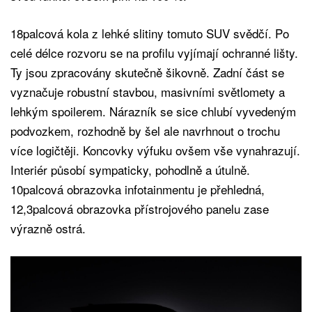
18palcová kola z lehké slitiny tomuto SUV svědčí. Po
celé délce rozvoru se na profilu vyjímají ochranné lišty.
Ty jsou zpracovány skutečně šikovně. Zadní část se
vyznačuje robustní stavbou, masivními světlomety a
lehkým spoilerem. Nárazník se sice chlubí vyvedeným
podvozkem, rozhodně by šel ale navrhnout o trochu
více logičtěji. Koncovky výfuku ovšem vše vynahrazují.
Interiér působí sympaticky, pohodlně a útulně.
10palcová obrazovka infotainmentu je přehledná,
12,3palcová obrazovka přístrojového panelu zase
výrazně ostrá.