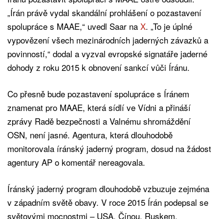
„Írán právě vydal skandální prohlášení o pozastavení
spolupráce s MAAE,“ uvedl Saar na
X
. „To je úplné
vypovězení všech mezinárodních jaderných závazků a
povinností,“ dodal a vyzval evropské signatáře jaderné
dohody z roku 2015 k obnovení sankcí vůči Íránu.
Co přesně bude pozastavení spolupráce s Íránem
znamenat pro MAAE, která sídlí ve Vídni a přináší
zprávy Radě bezpečnosti a Valnému shromáždění
OSN, není jasné. Agentura, která dlouhodobě
monitorovala íránský jaderný program, dosud na žádost
agentury AP o komentář nereagovala.
Íránský jaderný program dlouhodobě vzbuzuje zejména
v západním světě obavy. V roce 2015 Írán podepsal se
světovými mocnostmi – USA, Čínou, Ruskem,