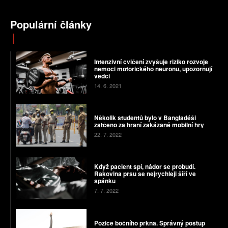
Populární články
Intenzivní cvičení zvyšuje riziko rozvoje
nemoci motorického neuronu, upozorňují
vědci
14. 6. 2021
Několik studentů bylo v Bangladéši
zatčeno za hraní zakázané mobilní hry
22. 7. 2022
Když pacient spí, nádor se probudí.
Rakovina prsu se nejrychleji šíří ve
spánku
7. 7. 2022
Pozice bočního prkna. Správný postup