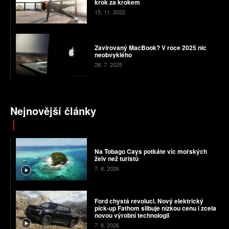
krok za krokem
15. 11. 2022
Zavirovaný MacBook? V roce 2025 nic
neobvyklého
28. 7. 2025
Nejnovější články
Na Tobago Cays potkáte víc mořských
želv než turistů
7. 8. 2026
Ford chystá revoluci. Nový elektrický
pick-up Fathom slibuje nízkou cenu i zcela
novou výrobní technologii
7. 8. 2026