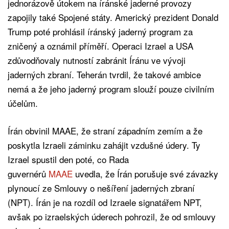
jednorázově útokem na íránské jaderné provozy
zapojily také Spojené státy. Americký prezident Donald
Trump poté prohlásil íránský jaderný program za
zničený a oznámil příměří. Operaci Izrael a USA
zdůvodňovaly nutností zabránit Íránu ve vývoji
jaderných zbraní. Teherán tvrdil, že takové ambice
nemá a že jeho jaderný program slouží pouze civilním
účelům.
Írán obvinil MAAE, že straní západním zemím a že
poskytla Izraeli záminku zahájit vzdušné údery. Ty
Izrael spustil den poté, co Rada
guvernérů
MAAE
uvedla, že Írán porušuje své závazky
plynoucí ze Smlouvy o nešíření jaderných zbraní
(NPT). Írán je na rozdíl od Izraele signatářem NPT,
avšak po izraelských úderech pohrozil, že od smlouvy