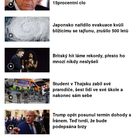
15procentní clo
Japonsko nařídilo evakuace kvůli
blížícímu se tajfunu, zrušilo 500 letů
Britský hit láme rekordy, přesto ho
mnozí nikdy neslyšeli
Student v Thajsku zabil své
prarodiče, šest lidí ve své škole a
nakonec sám sebe
Trump opět posunul termín dohody s
Íránem. Teď tvrdí, že bude
podepsána brzy