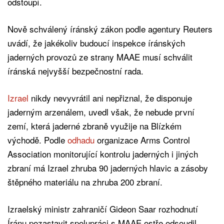
odstoupí.
Nově schválený íránský zákon podle agentury Reuters
uvádí, že jakékoliv budoucí inspekce íránských
jaderných provozů ze strany MAAE musí schválit
íránská nejvyšší bezpečnostní rada.
Izrael
nikdy nevyvrátil ani nepřiznal, že disponuje
jaderným arzenálem, uvedl však, že nebude první
zemí, která jaderné zbraně využije na Blízkém
východě. Podle
odhadu
organizace Arms Control
Association monitorující kontrolu jaderných i jiných
zbraní má Izrael zhruba 90 jaderných hlavic a zásoby
štěpného materiálu na zhruba 200 zbraní.
Izraelský ministr zahraničí Gideon Saar rozhodnutí
Íránu pozastavit spolupráci s MAAE ostře odsoudil.