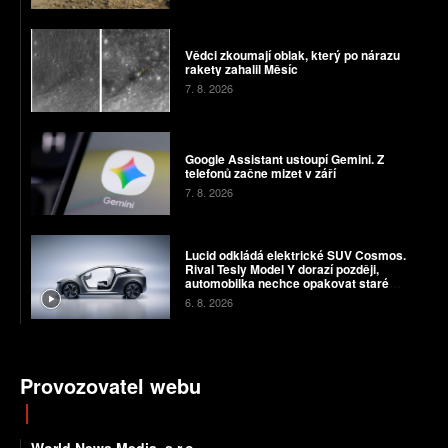
Vědci zkoumají oblak, který po nárazu
rakety zahalil Měsíc
7. 8. 2026
Google Assistant ustoupí Gemini. Z
telefonů začne mizet v září
7. 8. 2026
Lucid odkládá elektrické SUV Cosmos.
Rival Tesly Model Y dorazí později,
automobilka nechce opakovat staré
chyby
6. 8. 2026
Provozovatel webu
World News Media, s.r.o.