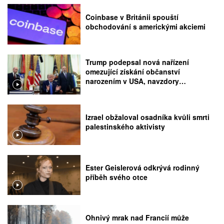
Coinbase v Británii spouští
obchodování s americkými akciemi
Trump podepsal nová nařízení
omezující získání občanství
narozením v USA, navzdory
rozhodnutí Nejvyššího soudu
Izrael obžaloval osadníka kvůli smrti
palestinského aktivisty
Ester Geislerová odkrývá rodinný
příběh svého otce
Ohnivý mrak nad Francií může