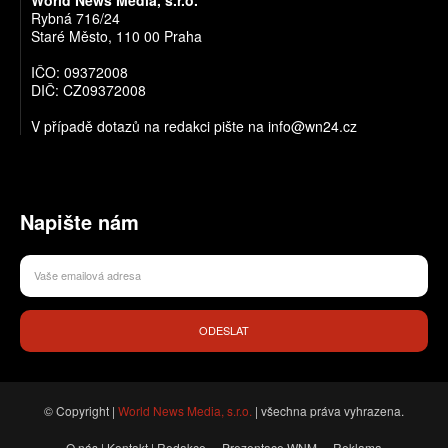
Rybná 716/24
Staré Město, 110 00 Praha
IČO: 09372008
DIČ: CZ09372008
V případě dotazů na redakci pište na info@wn24.cz
Napište nám
ODESLAT
© Copyright |
World News Media, s.r.o.
| všechna práva vyhrazena.
O nás | Kontakt | Redakce
Prezentace WNM
Reklama