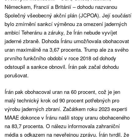
Německem, Francií a Británií – dohodu nazvanou
Společný všeobecný akční plán (JCPOA). Její součástí
bylo zmírnění sankcí výměnou za omezení jaderných
ambicí Teheránu a záruky, že Írán nebude vyvíjet
jaderné zbraně. Dohoda Íránu umožňovala obohacovat
uran maximálně na 3,67 procenta. Trump ale za svého
prvního funkčního období v roce 2018 od dohody
odstoupil a sankce obnovil. Írán pak začal dohodu
porušovat.
Írán pak obohacoval uran na 60 procent, což je jen
malý technický krok od 90 procent potřebných pro
výrobu jaderných zbraní. Začátkem roku 2023 experti
MAAE dokonce v Íránu našli stopy uranu obohaceného
na 83,7 procenta. O nálezu informovala zahraniční
média s odkazem na neveřejnou zprávu. Írán tvrdil, že