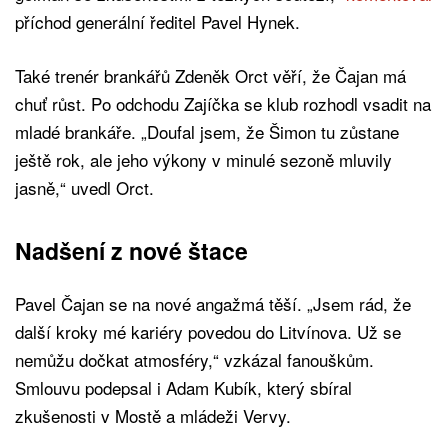
příchod generální ředitel Pavel Hynek.
Také trenér brankářů Zdeněk Orct věří, že Čajan má
chuť růst. Po odchodu Zajíčka se klub rozhodl vsadit na
mladé brankáře. „Doufal jsem, že Šimon tu zůstane
ještě rok, ale jeho výkony v minulé sezoně mluvily
jasně,“ uvedl Orct.
Nadšení z nové štace
Pavel Čajan se na nové angažmá těší. „Jsem rád, že
další kroky mé kariéry povedou do Litvínova. Už se
nemůžu dočkat atmosféry,“ vzkázal fanouškům.
Smlouvu podepsal i Adam Kubík, který sbíral
zkušenosti v Mostě a mládeži Vervy.