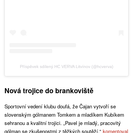
Příspěvek sdílený HC VERVA Litvínov (@hcverva)
Nová trojice do brankoviště
Sportovní vedení klubu doufá, že Čajan vytvoří se
slovenským gólmanem Tomkem a mladíkem Kubíkem
sehranou a kvalitní trojici. „Pavel je mladý, pracovitý
gólman se zkušenostmi z těžkých soutěží,“
komentoval