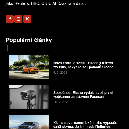
jako Reuters, BBC, CNN, Al-Džazíra a další.
Populární články
Nová Fabia je venku. Škoda ji o něco
zvětšila, navýšilo se i pohodlí či cena
5. 5. 2021
Společnost Elgato vydala svojí první
webkameru s názvem Facecam
16. 7. 2021
Kia na severoamerickém trhu vypouští
další skvost. Je jím model Telluride