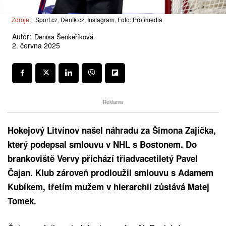
Zdroje:
Sport.cz, Deník.cz, Instagram, Foto: Profimedia
Autor:
Denisa Šenkeříková
2. června 2025
Reklama
Hokejový Litvínov našel náhradu za Šimona Zajíčka,
který podepsal smlouvu v NHL s Bostonem. Do
brankoviště Vervy přichází třiadvacetiletý Pavel
Čajan. Klub zároveň prodloužil smlouvu s Adamem
Kubíkem, třetím mužem v hierarchii zůstává Matej
Tomek.