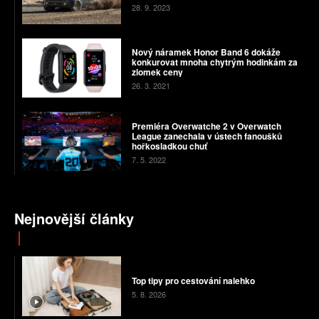
28. 9. 2023
Nový náramek Honor Band 6 dokáže
konkurovat mnoha chytrým hodinkám za
zlomek ceny
26. 3. 2021
Premiéra Overwatche 2 v Overwatch
League zanechala v ústech fanoušků
hořkosladkou chuť
7. 5. 2022
Nejnovější články
Top tipy pro cestování nalehko
5. 8. 2026