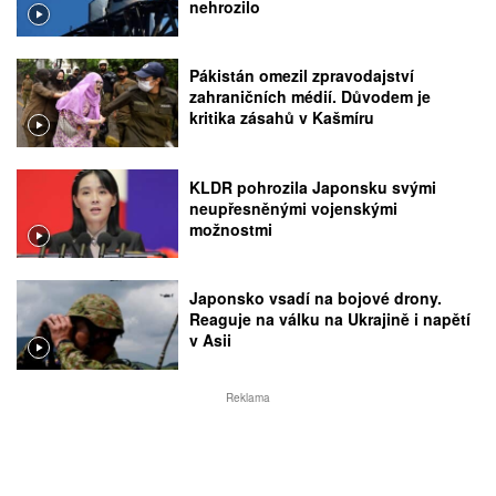
nehrozilo
Pákistán omezil zpravodajství
zahraničních médií. Důvodem je
kritika zásahů v Kašmíru
KLDR pohrozila Japonsku svými
neupřesněnými vojenskými
možnostmi
Japonsko vsadí na bojové drony.
Reaguje na válku na Ukrajině i napětí
v Asii
Reklama