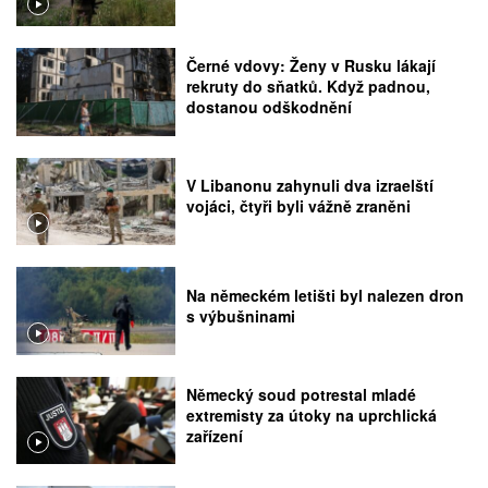
Černé vdovy: Ženy v Rusku lákají
rekruty do sňatků. Když padnou,
dostanou odškodnění
V Libanonu zahynuli dva izraelští
vojáci, čtyři byli vážně zraněni
Na německém letišti byl nalezen dron
s výbušninami
Německý soud potrestal mladé
extremisty za útoky na uprchlická
zařízení