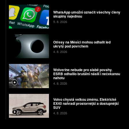
WhatsApp umožní označit všechny členy
skupiny najednou
5. 8. 2026
Otřesy na Měsíci mohou odhalit led
ukrytý pod povrchem
4. 8. 2026
Wolverine nebude pro slabé povahy.
ESRB odhalilo brutální násilí i nečekanou
nahotu
4. 8. 2026
Volvo chystá velkou změnu. Elektrické
EX40 nahradí prostornější a dostupnější
SUV
4. 8. 2026