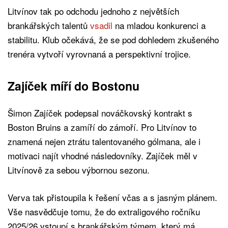
Litvínov tak po odchodu jednoho z největších
brankářských talentů
vsadil
na mladou konkurenci a
stabilitu. Klub očekává, že se pod dohledem zkušeného
trenéra vytvoří vyrovnaná a perspektivní trojice.
Zajíček míří do Bostonu
Šimon Zajíček podepsal nováčkovský kontrakt s
Boston Bruins a zamíří do zámoří. Pro Litvínov to
znamená nejen ztrátu talentovaného gólmana, ale i
motivaci najít vhodné následovníky. Zajíček měl v
Litvínově za sebou výbornou sezonu.
Verva tak přistoupila k řešení včas a s jasným plánem.
Vše nasvědčuje tomu, že do extraligového ročníku
2025/26 vstoupí s brankářským týmem, který má