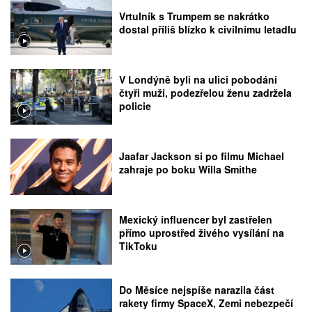
Vrtulník s Trumpem se nakrátko
dostal příliš blízko k civilnímu letadlu
V Londýně byli na ulici pobodáni
čtyři muži, podezřelou ženu zadržela
policie
Jaafar Jackson si po filmu Michael
zahraje po boku Willa Smithe
Mexický influencer byl zastřelen
přímo uprostřed živého vysílání na
TikToku
Do Měsíce nejspíše narazila část
rakety firmy SpaceX, Zemi nebezpečí