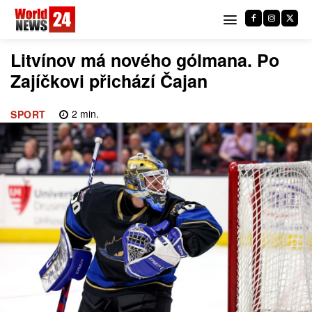
Litvínov má nového gólmana. Po
Zajíčkovi přichází Čajan
2
min.
SPORT