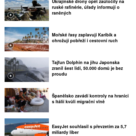
Ukrajinské drony opět zaútočily na
ruské rafinérie, úřady informují o
raněných
Mořské řasy zaplavují Karibik a
ohrožují pobřeží i cestovní ruch
Tajfun Dolphin na jihu Japonska
zranil šest lidí, 50.000 domů je bez
proudu
Španělsko zavádí kontroly na hranici
s Itálií kvůli migrační vlně
EasyJet souhlasil s převzetím za 5,7
miliardy liber