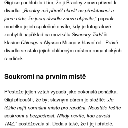
Gigi se pochlubila i tím, že ji Bradley znovu přivedl k
divadlu. „
Bradley mě přiměl chodit na představení a
,“ popsala
jsem ráda, že jsem divadlo znovu objevila
modelka jejich společné chvíle, kdy je fotografové
zachytili například na muzikálu
či
Sweeney Todd
klasice
s Alyssou Milano v hlavní roli. Právě
Chicago
divadlo se stalo jejich oblíbeným místem romantických
randíček.
Soukromí na prvním místě
Přestože jejich vztah vypadá jako dokonalá pohádka,
Gigi připouští, že být slavným párem je složité: „
Je
těžké najít normální místo pro randění. Neustále řešíte
soukromí a bezpečnost. Nikdy nevíte, kdo zavolá
,“ postěžovala si. Dodala také, že i její přátelé,
TMZ