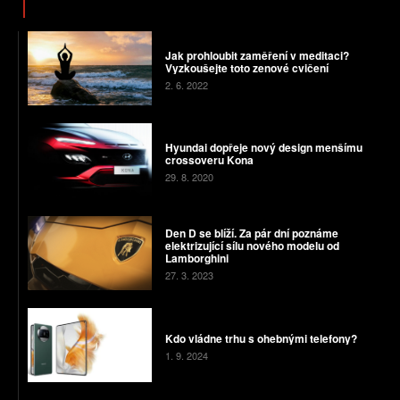
Jak prohloubit zaměření v meditaci?
Vyzkoušejte toto zenové cvičení
2. 6. 2022
Hyundai dopřeje nový design menšímu
crossoveru Kona
29. 8. 2020
Den D se blíží. Za pár dní poznáme
elektrizující sílu nového modelu od
Lamborghini
27. 3. 2023
Kdo vládne trhu s ohebnými telefony?
1. 9. 2024