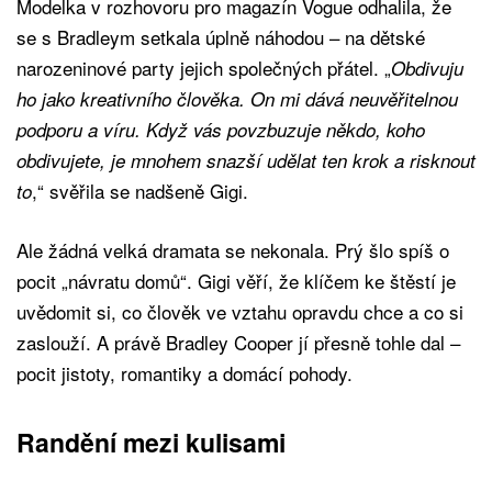
Modelka v rozhovoru pro magazín Vogue odhalila, že
se s Bradleym setkala úplně náhodou – na dětské
narozeninové party jejich společných přátel. „
Obdivuju
ho jako kreativního člověka. On mi dává neuvěřitelnou
podporu a víru. Když vás povzbuzuje někdo, koho
obdivujete, je mnohem snazší udělat ten krok a risknout
,“ svěřila se nadšeně Gigi.
to
Ale žádná velká dramata se nekonala. Prý šlo spíš o
pocit „návratu domů“. Gigi věří, že klíčem ke štěstí je
uvědomit si, co člověk ve vztahu opravdu chce a co si
zaslouží. A právě Bradley Cooper jí přesně tohle dal –
pocit jistoty, romantiky a domácí pohody.
Randění mezi kulisami