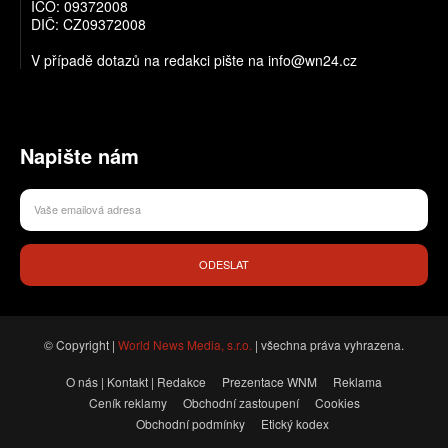
IČO: 09372008
DIČ: CZ09372008
V případě dotazů na redakci pište na info@wn24.cz
Napište nám
ODESLAT
© Copyright |
World News Media, s.r.o.
| všechna práva vyhrazena.
O nás | Kontakt | Redakce
Prezentace WNM
Reklama
Ceník reklamy
Obchodní zastoupení
Cookies
Obchodní podmínky
Etický kodex