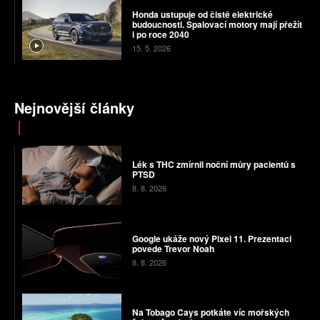
Honda ustupuje od čistě elektrické
budoucnosti. Spalovací motory mají přežít
i po roce 2040
15. 5. 2026
Nejnovější články
Lék s THC zmírnil noční můry pacientů s
PTSD
8. 8. 2026
Google ukáže nový Pixel 11. Prezentaci
povede Trevor Noah
8. 8. 2026
Na Tobago Cays potkáte víc mořských