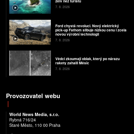
želv než turistů
7. 8. 2026
Ford chystá revoluci. Nový elektrický
pick-up Fathom slibuje nízkou cenu i zcela
novou výrobní technologii
7. 8. 2026
Vědci zkoumají oblak, který po nárazu
rakety zahalil Měsíc
7. 8. 2026
Provozovatel webu
World News Media, s.r.o.
Rybná 716/24
Staré Město, 110 00 Praha