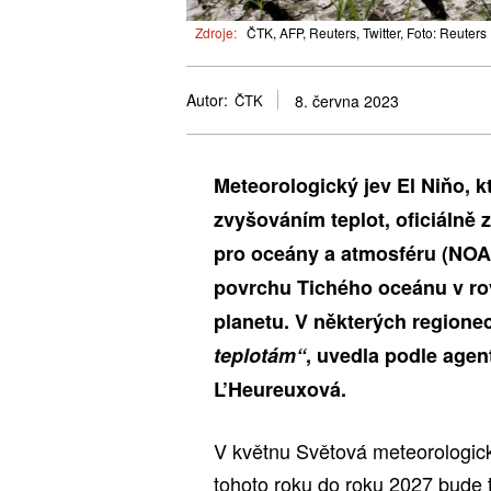
Zdroje:
ČTK, AFP, Reuters, Twitter, Foto: Reuters
Autor:
ČTK
8. června 2023
Meteorologický jev El Niňo, 
zvyšováním teplot, oficiálně
pro oceány a atmosféru (NOAA
povrchu Tichého oceánu v rov
planetu. V některých region
teplotám“
, uvedla podle age
L’Heureuxová.
V květnu Světová meteorologic
tohoto roku do roku 2027 bude t