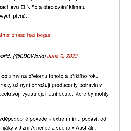
ci jevu El Niňo a oteplování klimatu
vých plynů.
ather phase has begun
orld) (@BBCWorld)
June 8, 2023
 do zimy na přelomu tohoto a příštího roku
íznaky už nyní ohrožují producenty potravin v
 očekávají vydatnější letní deště, které by mohly
ravděpodobně povede k extrémnímu počasí, od
lijáky v Jižní Americe a sucho v Austrálii.