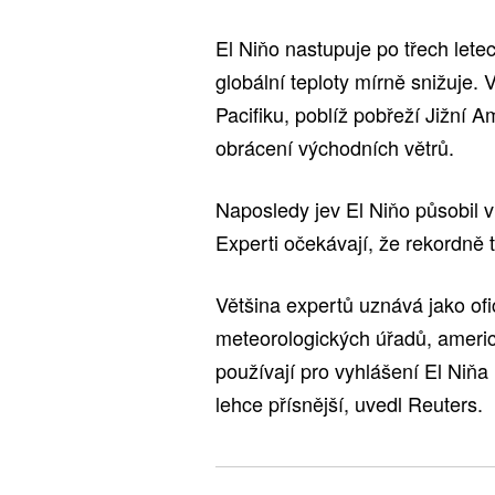
El Niňo nastupuje po třech lete
globální teploty mírně snižuje.
Pacifiku, poblíž pobřeží Jižní 
obrácení východních větrů.
Naposledy jev El Niňo působil v 
Experti očekávají, že rekordně te
Většina expertů uznává jako of
meteorologických úřadů, amer
používají pro vyhlášení El Niňa
lehce přísnější, uvedl Reuters.