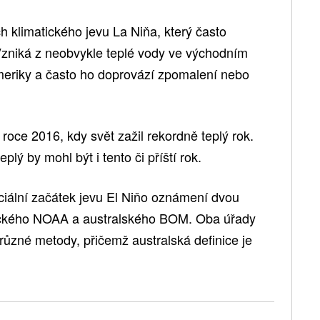
ch klimatického jevu La Niňa, který často
 Vzniká z neobvykle teplé vody ve východním
Ameriky a často ho doprovází zpomalení nebo
roce 2016, kdy svět zažil rekordně teplý rok.
plý by mohl být i tento či příští rok.
iciální začátek jevu El Niňo oznámení dvou
ického NOAA a australského BOM. Oba úřady
 různé metody, přičemž australská definice je