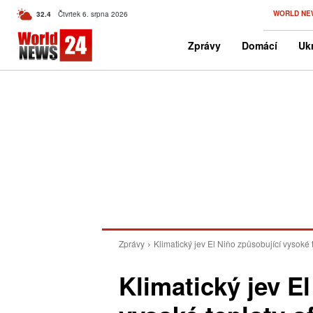
C
WORLD NE
32.4
Čtvrtek 6. srpna 2026
Czech
Zprávy
Domácí
Ukr
Zprávy
Klimatický jev El Niňo způsobující vysoké t
Klimatický jev E