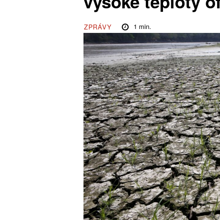
vysoké teploty of
1
min.
ZPRÁVY