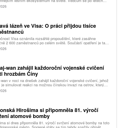
ennějším lesním ekosystémům na světě. Vědcům se po letech
ného pátrání podařilo objevit jedli tchajwanskou vysokou 84,1
 2026
, která je dnes považována za nejvyšší známý strom ve
dní Asii. Výzkum zároveň odhalil rozsáhlé porosty obřích stromů
ořádnou schopností ukládat uhlík.
avá lázeň ve Visa: O práci přijdou tisíce
ěstnanců
čnost Visa oznámila rozsáhlé propouštění, které zasáhne
ižně 2 600 zaměstnanců po celém světě. Součástí opatření je také
ní 320 pracovních míst v kalifornském Foster City, kde firma
 2026
ozuje významné technologické centrum. Vyplývá to z dokumentů
ožených úřadům státu Kalifornie.
aj-wan zahájil každoroční vojenské cvičení
ti hrozbám Číny
-wan v noci na dnešek zahájil každoroční vojenské cvičení, jehož
 je simulovat reakci na možnou čínskou invazi na ostrov, který
ng pokládá za součást svého území. Desetidenní manévry se
 2026
 konat na různých místech po celém ostrově, informovala
ura AP.
onská Hirošima si připomněla 81. výročí
žení atomové bomby
ima si dnes připomněla 81. výročí svržení atomové bomby na toto
ojaponské město. Spojené státy se tím tehdy snažily přimět