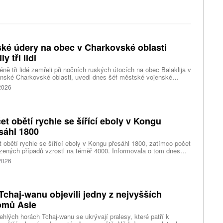
ké údery na obec v Charkovské oblasti
ly tři lidi
ně tři lidé zemřeli při nočních ruských útocích na obec Balaklija v
inské Charkovské oblasti, uvedl dnes šéf městské vojenské
y Vitalij Karabanov. Ukrajinské letectvo ráno oznámilo, že Rusko
 2026
i útočilo na Ukrajinu čtyřmi střelami a 101 bezpilotními letouny,
mž obrana zneškodnila 66 dronů. Informuje také o zásazích 18
 neupřesněných míst 29 ruskými drony a jednou střelou.
et obětí rychle se šířící eboly v Kongu
sáhl 1800
 obětí rychle se šířící eboly v Kongu přesáhl 1800, zatímco počet
zených případů vzrostl na téměř 4000. Informovala o tom dnes
tura Reuters s odkazem na konžské úřady.
 2026
Tchaj-wanu objevili jedny z nejvyšších
omů Asie
ehlých horách Tchaj-wanu se ukrývají pralesy, které patří k