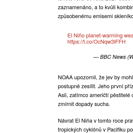
zaznamenáno, a to kvůli kombina
způsobenému emisemi skleníko
El Niño planet-warming we
https://t.co/OcNqw3lFFH
— BBC News (W
NOAA upozornil, že jev by mohl
postupně zesílit. Jeho první př
Asii, zatímco američtí pěstitelé
zmírnit dopady sucha.
Návrat El Niňa v tomto roce p
tropických cyklónů v Pacifiku po 