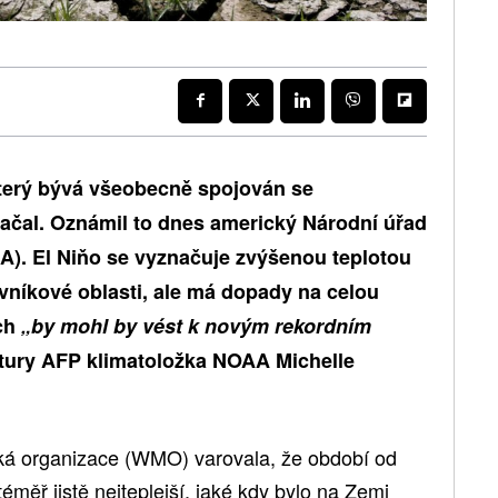
který bývá všeobecně spojován se
 začal. Oznámil to dnes americký Národní úřad
). El Niňo se vyznačuje zvýšenou teplotou
níkové oblasti, ale má dopady na celou
ech
„by mohl by vést k novým rekordním
ntury AFP klimatoložka NOAA Michelle
ká organizace (WMO) varovala, že období od
éměř jistě nejteplejší, jaké kdy bylo na Zemi