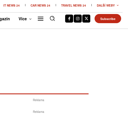
IT NEWS 24
CAR NEWS 24
TRAVEL NEWS 24
DALŠÍ WEBY
gazín
Více
Subscribe
Reklama
Reklama