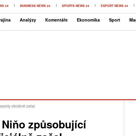
WS 24
BUSINESS NEWS 24
SPORTS NEWS 24
ESPORT NEWS 24
ajina
Analýzy
Komentáře
Ekonomika
Sport
Ma
eploty oficiálně začal
l Niňo způsobující