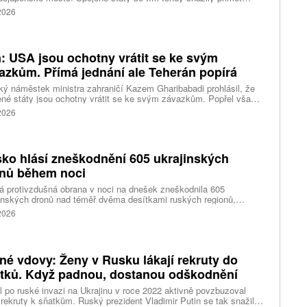
sko ke kapitulaci na konci druhé světové války. Starosta města
 2026
i Macui při této příležitosti kritizoval světové velmoci za vedení
 a vyzval je, aby přestaly ospravedlňovat držení jaderných zbraní
odstrašující prostředek, napsala agentura AP.
n: USA jsou ochotny vrátit se ke svým
azkům. Přímá jednání ale Teherán popírá
ký náměstek ministra zahraničí Kazem Gharibabadi prohlásil, že
né státy jsou ochotny vrátit se ke svým závazkům. Popřel však
ní amerického prezidenta Donalda Trumpa, že mezi
 2026
ngtonem a Teheránem probíhají přímá jednání. Došlo ke
rontaci mezi Trumpem a ministrem obrany Petem Hegsethem.
ko hlásí zneškodnění 605 ukrajinských
nů během noci
 protivzdušná obrana v noci na dnešek zneškodnila 605
inských dronů nad téměř dvěma desítkami ruských regionů,
tovaným poloostrovem Krymem a vodami Azovského i Černého
 2026
 Podle státní tiskové agentury TASS to ráno uvedlo ministerstvo
ny v Moskvě. O případných škodách se nezmiňuje.
né vdovy: Ženy v Rusku lákají rekruty do
tků. Když padnou, dostanou odškodnění
 po ruské invazi na Ukrajinu v roce 2022 aktivně povzbuzoval
rekruty k sňatkům. Ruský prezident Vladimir Putin se tak snažil