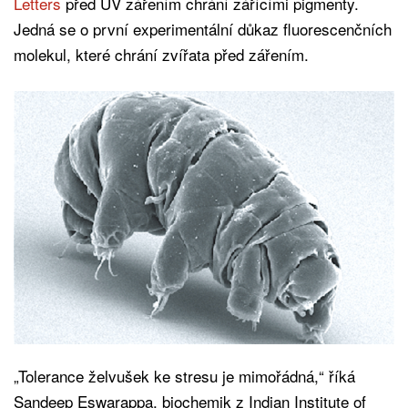
Letters
před UV zářením chrání zářícími pigmenty.
Jedná se o první experimentální důkaz fluorescenčních
molekul, které chrání zvířata před zářením.
„Tolerance želvušek ke stresu je mimořádná,“ říká
Sandeep Eswarappa, biochemik z Indian Institute of