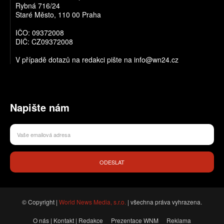
Rybná 716/24
Staré Město, 110 00 Praha
IČO: 09372008
DIČ: CZ09372008
V případě dotazů na redakci pište na info@wn24.cz
Napište nám
ODESLAT
© Copyright |
World News Media, s.r.o.
| všechna práva vyhrazena.
O nás | Kontakt | Redakce
Prezentace WNM
Reklama