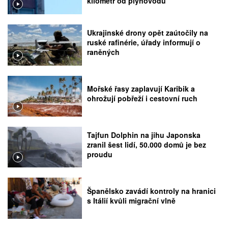
kilometr od plynovodu
Ukrajinské drony opět zaútočily na
ruské rafinérie, úřady informují o
raněných
Mořské řasy zaplavují Karibik a
ohrožují pobřeží i cestovní ruch
Tajfun Dolphin na jihu Japonska
zranil šest lidí, 50.000 domů je bez
proudu
Španělsko zavádí kontroly na hranici
s Itálií kvůli migrační vlně