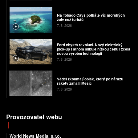
Na Tobago Cays potkáte víc mořských
želv než turistů
7. 8. 2026
Ford chystá revoluci. Nový elektrický
pick-up Fathom slibuje nízkou cenu i zcela
novou výrobní technologii
7. 8. 2026
Vědci zkoumají oblak, který po nárazu
rakety zahalil Měsíc
7. 8. 2026
Provozovatel webu
World News Media, s.r.o.