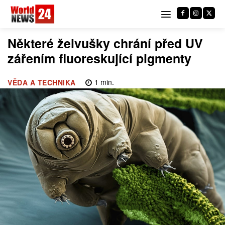
Některé želvušky chrání před UV
zářením fluoreskující pigmenty
1
min.
VĚDA A TECHNIKA