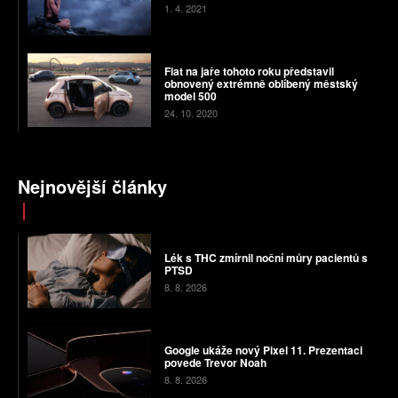
1. 4. 2021
Fiat na jaře tohoto roku představil
obnovený extrémně oblíbený městský
model 500
24. 10. 2020
Nejnovější články
Lék s THC zmírnil noční můry pacientů s
PTSD
8. 8. 2026
Google ukáže nový Pixel 11. Prezentaci
povede Trevor Noah
8. 8. 2026