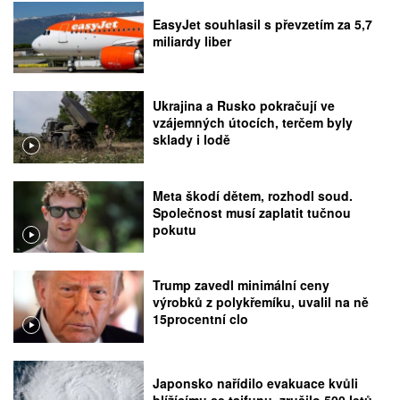
EasyJet souhlasil s převzetím za 5,7
miliardy liber
Ukrajina a Rusko pokračují ve
vzájemných útocích, terčem byly
sklady i lodě
Meta škodí dětem, rozhodl soud.
Společnost musí zaplatit tučnou
pokutu
Trump zavedl minimální ceny
výrobků z polykřemíku, uvalil na ně
15procentní clo
Japonsko nařídilo evakuace kvůli
blížícímu se tajfunu, zrušilo 500 letů