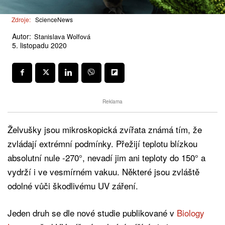
Zdroje:
ScienceNews
Autor:
Stanislava Wolfová
5. listopadu 2020
Reklama
Želvušky jsou mikroskopická zvířata známá tím, že
zvládají extrémní podmínky. Přežijí teplotu blízkou
absolutní nule -270°, nevadí jim ani teploty do 150° a
vydrží i ve vesmírném vakuu. Některé jsou zvláště
odolné vůči škodlivému UV záření.
Jeden druh se dle nové studie publikované v
Biology