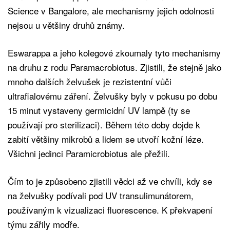
Science v Bangalore, ale mechanismy jejich odolnosti
nejsou u většiny druhů známy.
Eswarappa a jeho kolegové zkoumaly tyto mechanismy
na druhu z rodu Paramacrobiotus. Zjistili, že stejně jako
mnoho dalších želvušek je rezistentní vůči
ultrafialovému záření. Želvušky byly v pokusu po dobu
15 minut vystaveny germicidní UV lampě (ty se
používají pro sterilizaci). Během této doby dojde k
zabití většiny mikrobů a lidem se utvoří kožní léze.
Všichni jedinci Paramicrobiotus ale přežili.
Čím to je způsobeno zjistili vědci až ve chvíli, kdy se
na želvušky podívali pod UV transulimunátorem,
používaným k vizualizaci fluorescence. K překvapení
týmu zářily modře.