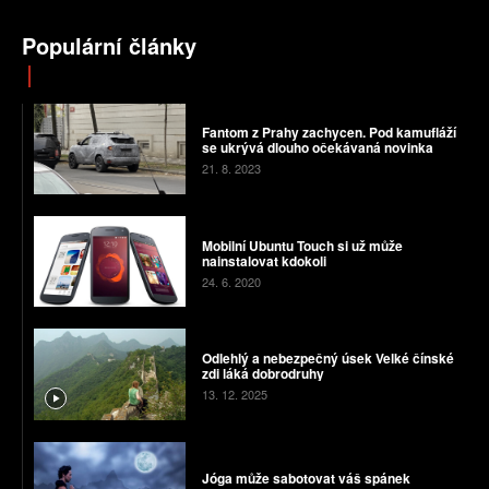
Populární články
Fantom z Prahy zachycen. Pod kamufláží
se ukrývá dlouho očekávaná novinka
21. 8. 2023
Mobilní Ubuntu Touch si už může
nainstalovat kdokoli
24. 6. 2020
Odlehlý a nebezpečný úsek Velké čínské
zdi láká dobrodruhy
13. 12. 2025
Jóga může sabotovat váš spánek