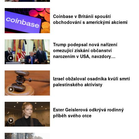
Coinbase v Británii spouští
obchodování s americkými akciemi
Trump podepsal nová nařízení
omezující získání občanství
narozením v USA, navzdory
rozhodnutí Nejvyššího soudu
Izrael obžaloval osadníka kvůli smrti
palestinského aktivisty
Ester Geislerová odkrývá rodinný
příběh svého otce