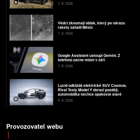
7. 8. 2026
Vědci zkoumají oblak, který po nárazu
rakety zahalil Měsíc
7. 8. 2026
Google Assistant ustoupí Gemini. Z
telefonů začne mizet v září
7. 8. 2026
Lucid odkládá elektrické SUV Cosmos.
Rival Tesly Model Y dorazí později,
automobilka nechce opakovat staré
chyby
6. 8. 2026
Provozovatel webu