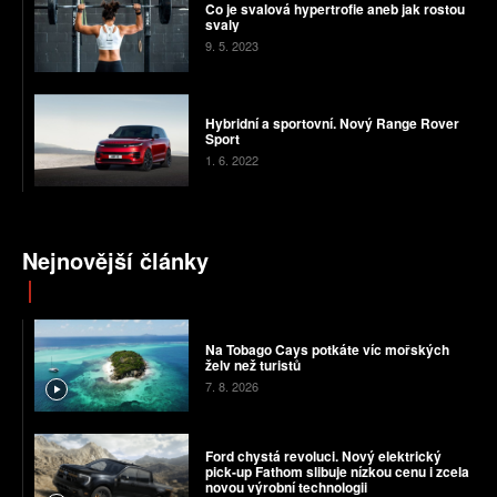
Co je svalová hypertrofie aneb jak rostou
svaly
9. 5. 2023
Hybridní a sportovní. Nový Range Rover
Sport
1. 6. 2022
Nejnovější články
Na Tobago Cays potkáte víc mořských
želv než turistů
7. 8. 2026
Ford chystá revoluci. Nový elektrický
pick-up Fathom slibuje nízkou cenu i zcela
novou výrobní technologii