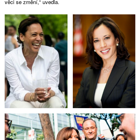
věci se změní,“ uvedla.