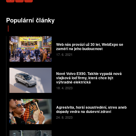
Populární články
Web nás provází už 30 let, WebExpo se
zaměří na jeho budoucnost
17. 6. 2021
Nové Volvo EX90. Takhle vypadá nová
vlajková loď firmy, která chce být
výhradně elektrická
18. 4. 2023
Agresivita, horší soustředění, stres aneb
dopady vedra na duševní zdraví
24. 8. 2023