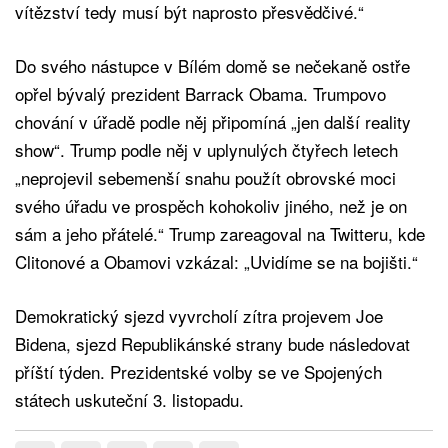
vítězství tedy musí být naprosto přesvědčivé.“
Do svého nástupce v Bílém domě se nečekaně ostře
opřel bývalý prezident Barrack Obama. Trumpovo
chování v úřadě podle něj připomíná „jen další reality
show“. Trump podle něj v uplynulých čtyřech letech
„neprojevil sebemenší snahu použít obrovské moci
svého úřadu ve prospěch kohokoliv jiného, než je on
sám a jeho přátelé.“ Trump zareagoval na Twitteru, kde
Clitonové a Obamovi vzkázal: „Uvidíme se na bojišti.“
Demokratický sjezd vyvrcholí zítra projevem Joe
Bidena, sjezd Republikánské strany bude následovat
příští týden. Prezidentské volby se ve Spojených
státech uskuteční 3. listopadu.