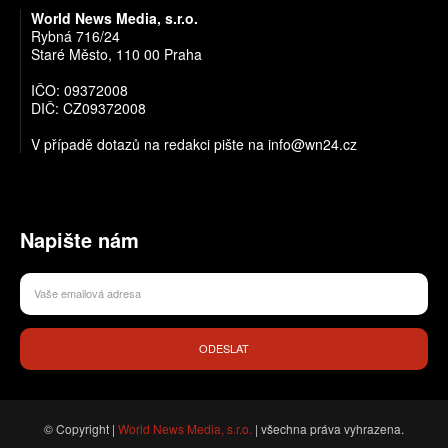
World News Media, s.r.o.
Rybná 716/24
Staré Město, 110 00 Praha
IČO: 09372008
DIČ: CZ09372008
V případě dotazů na redakci pište na info@wn24.cz
Napište nám
ODESLAT
© Copyright |
World News Media, s.r.o.
| všechna práva vyhrazena.