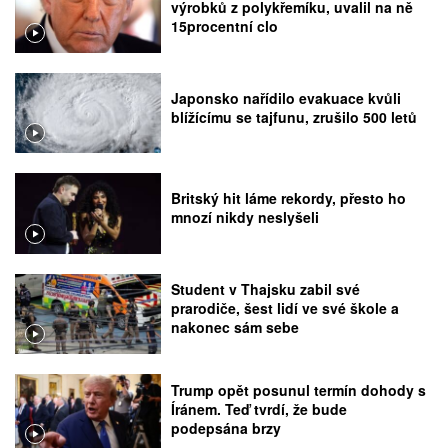
výrobků z polykřemíku, uvalil na ně
15procentní clo
Japonsko nařídilo evakuace kvůli
blížícímu se tajfunu, zrušilo 500 letů
Britský hit láme rekordy, přesto ho
mnozí nikdy neslyšeli
Student v Thajsku zabil své
prarodiče, šest lidí ve své škole a
nakonec sám sebe
Trump opět posunul termín dohody s
Íránem. Teď tvrdí, že bude
podepsána brzy