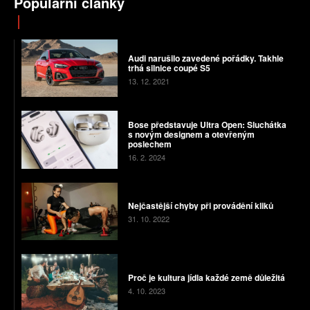
Populární články
Audi narušilo zavedené pořádky. Takhle
trhá silnice coupé S5
13. 12. 2021
Bose představuje Ultra Open: Sluchátka
s novým designem a otevřeným
poslechem
16. 2. 2024
Nejčastější chyby při provádění kliků
31. 10. 2022
Proč je kultura jídla každé země důležitá
4. 10. 2023