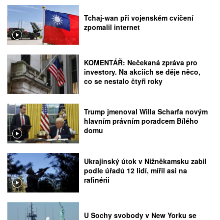
Tchaj-wan při vojenském cvičení
zpomalil internet
KOMENTÁŘ: Nečekaná zpráva pro
investory. Na akciích se děje něco,
co se nestalo čtyři roky
Trump jmenoval Willa Scharfa novým
hlavním právním poradcem Bílého
domu
Ukrajinský útok v Nižněkamsku zabil
podle úřadů 12 lidí, mířil asi na
rafinérii
U Sochy svobody v New Yorku se