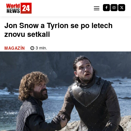
Jon Snow a Tyrion se po letech
znovu setkali
3
min.
MAGAZÍN