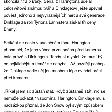
skončila
. Seriál z Haringtona udělal
Hra o trůny
celosvětově známou tvář a Dinklageovi ještě upevnil
pověst jednoho z nejvýraznějších herců své generace.
Dinklage za roli Tyriona Lannistera získal tři ceny
Emmy.
Setkání se neslo v uvolněném tónu. Harington
připomněl, že jeho vůbec první scéna před kamerou
byla právě s Dinklagem. Tehdy si myslel, že musí být
co nejklidnější a téměř se nehýbat. Až později pochopil,
že Dinklage vedle něj jen mnohem lépe ovládal práci
před kamerou.
„Říkal jsem si: zůstaň stát. Když zůstaneš stát, nic se
nemůže pokazit,“ vzpomínal Harington. Dinklage mu s
nadsázkou přiznal, že Jon Snow byl svým způsobem
opravdu „zamrzlá postava“, zatímco Tyrion měl víc