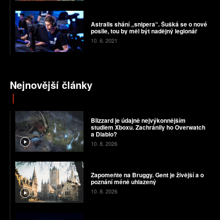
Astralis shání „snipera“. Šušká se o nové
posile, tou by měl být nadějný legionář
10. 6. 2021
Nejnovější články
Blizzard je údajně nejvýkonnějším
studiem Xboxu. Zachránily ho Overwatch
a Diablo?
10. 8. 2026
Zapomeňte na Bruggy. Gent je živější a o
poznání méně uhlazený
10. 8. 2026