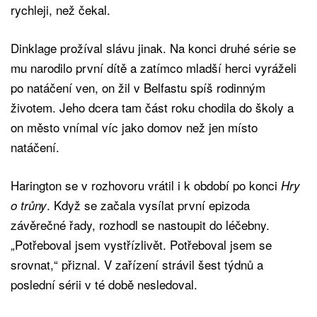
rychleji, než čekal.
Dinklage prožíval slávu jinak. Na konci druhé série se
mu narodilo první dítě a zatímco mladší herci vyráželi
po natáčení ven, on žil v Belfastu spíš rodinným
životem. Jeho dcera tam část roku chodila do školy a
on město vnímal víc jako domov než jen místo
natáčení.
Harington se v rozhovoru vrátil i k období po konci
Hry
. Když se začala vysílat první epizoda
o trůny
závěrečné řady, rozhodl se nastoupit do léčebny.
„Potřeboval jsem vystřízlivět. Potřeboval jsem se
srovnat,“ přiznal. V zařízení strávil šest týdnů a
poslední sérii v té době nesledoval.