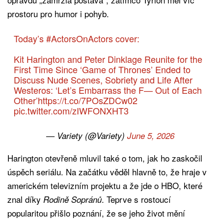
prostoru pro humor i pohyb.
Today’s
#ActorsOnActors
cover:
Kit Harington and Peter Dinklage Reunite for the
First Time Since ‘Game of Thrones’ Ended to
Discuss Nude Scenes, Sobriety and Life After
Westeros: ‘Let’s Embarrass the F— Out of Each
Other’
https://t.co/7POsZDCw02
pic.twitter.com/zIWFONXHT3
— Variety (@Variety)
June 5, 2026
Harington otevřeně mluvil také o tom, jak ho zaskočil
úspěch seriálu. Na začátku věděl hlavně to, že hraje v
americkém televizním projektu a že jde o HBO, které
znal díky
. Teprve s rostoucí
Rodině Sopránů
popularitou přišlo poznání, že se jeho život mění