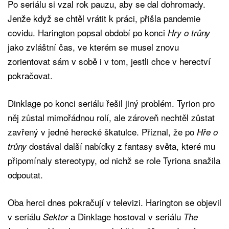
Po seriálu si vzal rok pauzu, aby se dal dohromady.
Jenže když se chtěl vrátit k práci, přišla pandemie
covidu. Harington popsal období po konci
Hry o trůny
jako zvláštní čas, ve kterém se musel znovu
zorientovat sám v sobě i v tom, jestli chce v herectví
pokračovat.
Dinklage po konci seriálu řešil jiný problém. Tyrion pro
něj zůstal mimořádnou rolí, ale zároveň nechtěl zůstat
zavřený v jedné herecké škatulce. Přiznal, že po
Hře o
dostával další nabídky z fantasy světa, které mu
trůny
připomínaly stereotypy, od nichž se role Tyriona snažila
odpoutat.
Oba herci dnes pokračují v televizi. Harington se objevil
v seriálu
a Dinklage hostoval v seriálu
Sektor
The