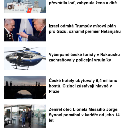
převrátila loď, zahynula žena a dítě
Izrael odmítá Trumpův mírový plán
pro Gazu, oznámil premiér Netanjahu
Vyčerpané české turisty v Rakousku
zachraňovaly policejní vrtulníky
České hotely ubytovaly 6,4 milionu
hostů. Cizinci zůstávají hlavně v
Praze
Zemřel otec Lionela Messiho Jorge.
Synovi pomáhal v kariéře od jeho 14
let