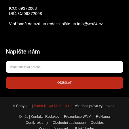
IČO: 09372008
DIČ: CZ09372008
V případě dotazů na redakci pište na info@wn24.cz
Napište nám
ODESLAT
© Copyright |
World News Media, s.r.o.
| všechna práva vyhrazena.
O nás | Kontakt | Redakce
Prezentace WNM
Reklama
Ceník reklamy
Obchodní zastoupení
Cookies
Obchodní podmínky
Etický kodex