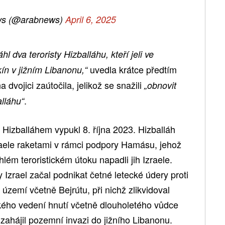
ws (@arabnews)
April 6, 2025
l dva teroristy Hizballáhu, kteří jeli ve
uvedla krátce předtím
kín v jižním Libanonu,“
 dvojici zaútočila, jelikož se snažili
„obnovit
.
alláhu“
a Hizballáhem vypukl 8. října 2023. Hizballáh
zraele raketami v rámci podpory Hamásu, jehož
hlém teroristickém útoku napadli jih Izraele.
dy Izrael začal podnikat četné letecké údery proti
území včetně Bejrútu, při nichž zlikvidoval
ckého vedení hnutí včetně dlouholetého vůdce
zahájil pozemní invazi do jižního Libanonu.