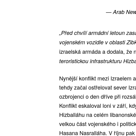
— Arab Ne
„Před chvílí armádní letoun zasáh
vojenském vozidle v oblasti Zib
izraelská armáda a dodala, že na
teroristickou infrastrukturu Hizb
Nynější konflikt mezi Izraelem 
tehdy začal ostřelovat sever I
ozbrojenci o den dříve při rozsá
Konflikt eskaloval loni v září, k
Hizballáhu na celém libanonské 
velkou část vojenského i politi
Hasana Nasralláha. V říjnu pak 