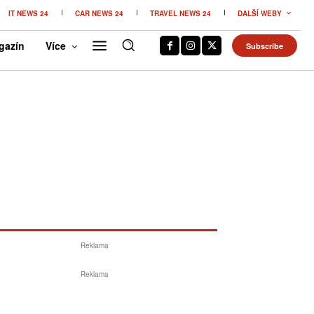
IT NEWS 24
CAR NEWS 24
TRAVEL NEWS 24
DALŠÍ WEBY
gazín
Více
Subscribe
Reklama
Reklama