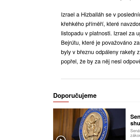
Izrael a Hizballáh se v posledn
křehkého příměří, které navzdo
listopadu v platnosti. Izrael za
Bejrútu, které je považováno za
byly v březnu odpáleny rakety z 
popřel, že by za něj nesl odpov
Doporučujeme
Sen
shu
Senát
zákon
opatř