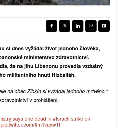
nu si dnes vyžádal život jednoho člověka,
banonské ministerstvo zdravotnictví.
dla, že na jihu Libanonu provedla vzdušný
o militantního hnutí Hizballáh.
ele na obec Zibkín si vyžádal jednoho mrtvého,“
zdravotnictví v prohlášení.
istry says one dead in
#Israeli
strike on
pic.twitter.com/IfmTvaxw1I