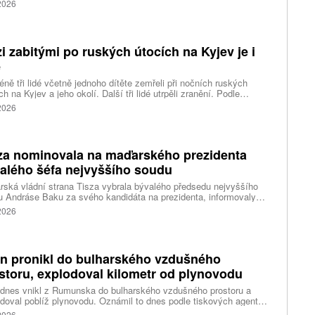
 2026
vanému shutdownu, tedy omezení chodu vlády v důsledku
váleného financování. Píše o tom agentura Reuters.
i zabitými po ruských útocích na Kyjev je i
ě
ně tři lidé včetně jednoho dítěte zemřeli při nočních ruských
ch na Kyjev a jeho okolí. Další tři lidé utrpěli zranění. Podle
inských úřadů Rusové použili mimo jiné balistické rakety.
 2026
za nominovala na maďarského prezidenta
alého šéfa nejvyššího soudu
ská vládní strana Tisza vybrala bývalého předsedu nejvyššího
 Andráse Baku za svého kandidáta na prezidenta, informovaly
vé agentury. Očekává se, že András Baka bude v úterý zvolen v
 2026
mentu novou hlavou státu.
n pronikl do bulharského vzdušného
storu, explodoval kilometr od plynovodu
 dnes vnikl z Rumunska do bulharského vzdušného prostoru a
doval poblíž plynovodu. Oznámil to dnes podle tiskových agentur
rský premiér Rumen Radev. Dron podle něj nesl velké množství
 2026