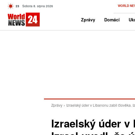
C
WORLD NE
23
Sobota 8. srpna 2026
Czech
Zprávy
Domácí
Ukr
Zprávy
Izraelský úder v Libanonu zabil člověka. Iz
Izraelský úder v