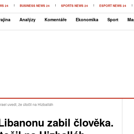
WS 24
BUSINESS NEWS 24
SPORTS NEWS 24
ESPORT NEWS 24
ajina
Analýzy
Komentáře
Ekonomika
Sport
Ma
rael uvedl, že útočil na Hizballáh
 Libanonu zabil člověka.