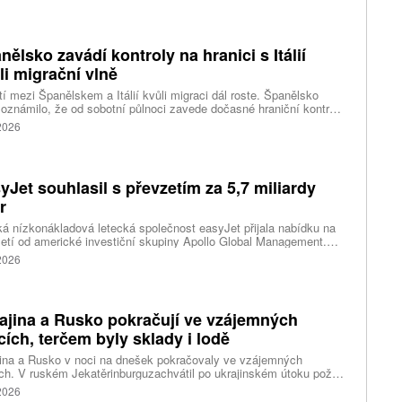
v důsledku předpovídaných prudkých srážek připravují také na
dním pobřeží Číny, kde úřady uzavřely školy a turisty
dávaná místa, uvedly tiskové agentury.
nělsko zavádí kontroly na hranici s Itálií
li migrační vlně
í mezi Španělskem a Itálií kvůli migraci dál roste. Španělsko
oznámilo, že od sobotní půlnoci zavede dočasné hraniční kontroly
estující z Itálie. Opatření má platit do 7. září a je přímou reakcí na
 2026
dnutí Říma obnovit kontroly u osob přijíždějících ze Španělska po
né migrační krizi v severoafrické Ceutě.
yJet souhlasil s převzetím za 5,7 miliardy
r
ká nízkonákladová letecká společnost easyJet přijala nabídku na
etí od americké investiční skupiny Apollo Global Management.
akce oceňuje aerolinku na 5,7 miliardy liber, tedy přibližně 162
 2026
rd korun.
ajina a Rusko pokračují ve vzájemných
cích, terčem byly sklady i lodě
ina a Rusko v noci na dnešek pokračovaly ve vzájemných
ch. V ruském Jekatěrinburguzachvátil po ukrajinském útoku požár
tické centrum ruského internetového prodejce Wildberries.
 2026
čnost o tom informovala bez podrobností na síti Telegram.