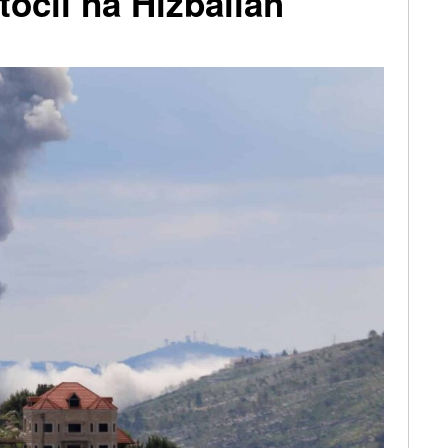
útočil na Hizballáh