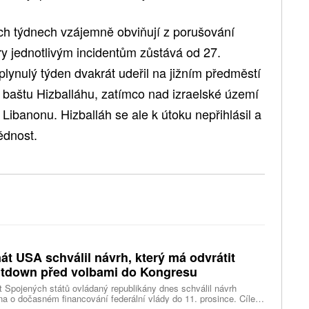
ích týdnech vzájemně obviňují z porušování
ry jednotlivým incidentům zůstává od 27.
 uplynulý týden dvakrát udeřil na jižním předměstí
 baštu Hizballáhu, zatímco nad izraelské území
Libanonu. Hizballáh se ale k útoku nepřihlásil a
ědnost.
át USA schválil návrh, který má odvrátit
tdown před volbami do Kongresu
 Spojených států ovládaný republikány dnes schválil návrh
a o dočasném financování federální vlády do 11. prosince. Cílem
ení je předejít před listopadovými volbami do Kongresu