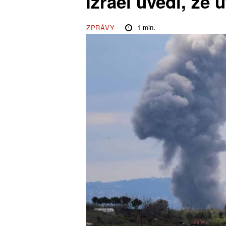
Izrael uvedl, že 
1
min.
ZPRÁVY