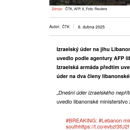
Zdroje:
ČTK, AFP, X, Foto: Reuters
Autor:
ČTK
6. dubna 2025
Izraelský úder na jihu Libano
uvedlo podle agentury AFP li
Izraelská armáda předtím uve
úder na dva členy libanonskéh
„Dnešní úder izraelského nepřít
uvedlo libanonské ministerstvo 
#BREAKING
:
#Lebanon
min
south
https://t.co/evbzt3tU2f