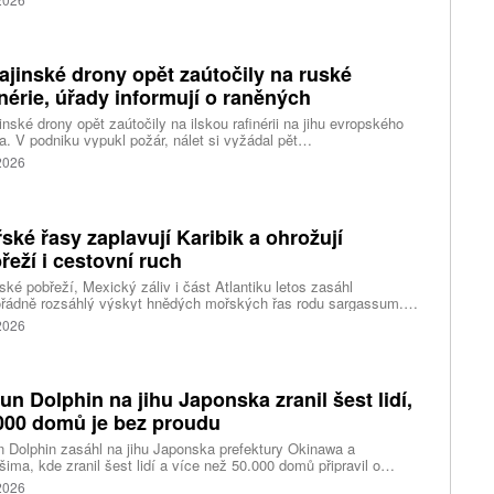
nin, píše agentura DPA.
ajinské drony opět zaútočily na ruské
inérie, úřady informují o raněných
inské drony opět zaútočily na ilskou rafinérii na jihu evropského
. V podniku vypukl požár, nálet si vyžádal pět
ých, informoval krizový štáb Krasnodarského kraje. Další dva lidi
 2026
l dron v Zadonsku na Donu, oznámil gubernátor Lipecké oblasti
Artamonov. Ruské úřady informovaly o zničení stovek
inských dronů během uplynulé noci. Ukrajinské drony podle Kyjeva
ly rafinérie v Ilsku a v Syzrani.
ské řasy zaplavují Karibik a ohrožují
řeží i cestovní ruch
ské pobřeží, Mexický záliv i část Atlantiku letos zasáhl
řádně rozsáhlý výskyt hnědých mořských řas rodu sargassum.
ážích se hromadí miliony tun biomasy, která po vyplavení rychle
 2026
vá, zhoršuje kvalitu vody, omezuje život mořských organismů a
eň působí značné problémy turistickým oblastem závislým na
ěvnících.
fun Dolphin na jihu Japonska zranil šest lidí,
000 domů je bez proudu
n Dolphin zasáhl na jihu Japonska prefektury Okinawa a
ima, kde zranil šest lidí a více než 50.000 domů připravil o
ky elektřiny. Na příchod tajfunu se kvůli riziku záplav a sesuvů
 2026