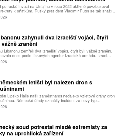
 po ruské invazi na Ukrajinu v roce 2022 aktivně povzbuzoval
rekruty k sňatkům. Ruský prezident Vladimir Putin se tak snažil
zovat tradiční hodnoty uprostřed hrozící demografické krize. Dnes
 2026
zneužívají takzvané „černé vdovy“ – ženy, které si narychlo
u rekruta, a když padne v boji, usilují o odškodnění.
ibanonu zahynuli dva izraelští vojáci, čtyři
i vážně zraněni
hu Libanonu zemřeli dva izraelští vojáci, čtyři byli vážně zraněni,
movala dnes podle tiskových agentur izraelská armáda. Izrael
il militantní hnutí Hizballáh z porušení příměří a udeřil na jižní
 2026
on; tento vývoj ohrožuje probíhající mírové rozhovory, napsal web
imes of Israel (ToI).
německém letišti byl nalezen dron s
ušninami
tišti Lipsko Halle našli zaměstnanci nedaleko vzletové dráhy dron
ušninou. Německé úřady označily incident za nový typ
čnostní hrozby a zahájily protiteroristické vyšetřování. Během
 2026
sti navíc nákladní letadlo narazilo do dosud neznámého objektu.
ecký soud potrestal mladé extremisty za
ky na uprchlická zařízení