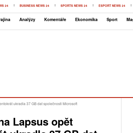
WS 24
BUSINESS NEWS 24
SPORTS NEWS 24
ESPORT NEWS 24
ajina
Analýzy
Komentáře
Ekonomika
Sport
Ma
ntokrát ukradla 37 GB dat společnosti Microsoft
na Lapsus opět