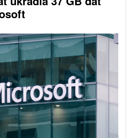
át ukradla 37 GB dat
osoft