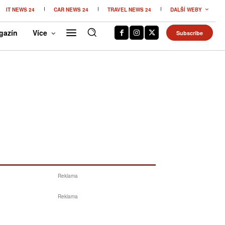
IT NEWS 24
CAR NEWS 24
TRAVEL NEWS 24
DALŠÍ WEBY
gazín
Více
Subscribe
Reklama
Reklama