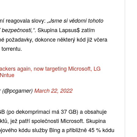
ní reagovala slovy:
„Jsme si vědomi tohoto
. Skupina Lapsus$ zatím
 bezpečnosti,“
né požadavky, dokonce některý kód již včera
 torrentu.
kers again, now targeting Microsoft, LG
PNntue
 (@pcgamer)
March 22, 2022
 GB (po dekomprimaci má 37 GB) a obsahuje
tů, jež patří společnosti Microsoft. Skupina
ojového kódu služby Bing a přibližně 45 % kódu