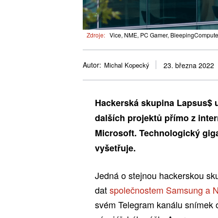
Zdroje:
Vice, NME, PC Gamer, BleepingComputer.c
Autor:
Michal Kopecký
23. března 2022
Hackerská skupina Lapsus$ uk
dalších projektů přímo z int
Microsoft. Technologický giga
vyšetřuje.
Jedná o stejnou hackerskou sku
dat
společnostem Samsung a N
svém Telegram kanálu snímek ob