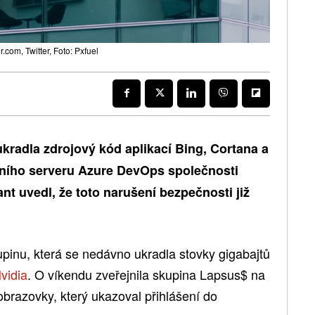
om, Twitter, Foto: Pxfuel
radla zdrojový kód aplikací Bing, Cortana a
erního serveru Azure DevOps společnosti
nt uvedl, že toto narušení bezpečnosti již
pinu, která se nedávno ukradla stovky gigabajtů
vidia
. O víkendu zveřejnila skupina Lapsus$ na
razovky, který ukazoval přihlášení do