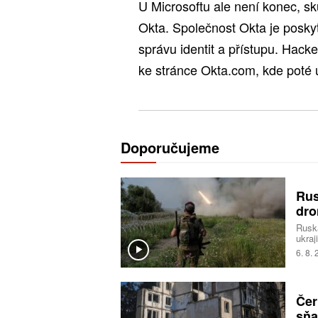
U Microsoftu ale není konec, s
Okta. Společnost Okta je poskyt
správu identit a přístupu. Hack
ke stránce Okta.com, kde poté 
Doporučujeme
Rus
dro
Ruská
ukraj
anek
6. 8.
moře.
obra
Čer
sňa