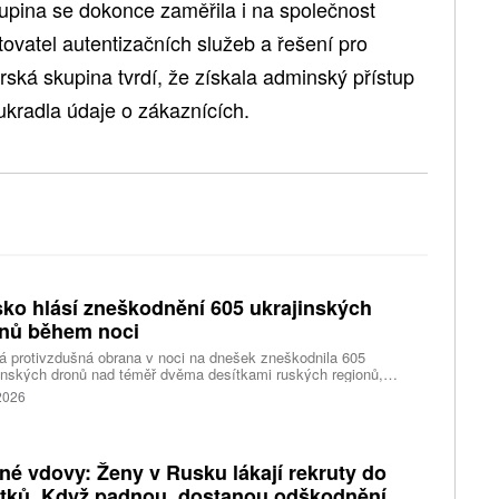
kupina se dokonce zaměřila i na společnost
ovatel autentizačních služeb a řešení pro
erská skupina tvrdí, že získala adminský přístup
ukradla údaje o zákaznících.
ko hlásí zneškodnění 605 ukrajinských
nů během noci
 protivzdušná obrana v noci na dnešek zneškodnila 605
inských dronů nad téměř dvěma desítkami ruských regionů,
tovaným poloostrovem Krymem a vodami Azovského i Černého
 2026
 Podle státní tiskové agentury TASS to ráno uvedlo ministerstvo
ny v Moskvě. O případných škodách se nezmiňuje.
né vdovy: Ženy v Rusku lákají rekruty do
tků. Když padnou, dostanou odškodnění