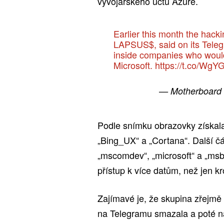
vývojářského účtu Azure.
Earlier this month the hac
LAPSUS$, said on its Teleg
inside companies who would 
Microsoft.
https://t.co/WgY
— Motherboard
Podle snímku obrazovky získala
„Bing_UX“ a „Cortana“. Další č
„mscomdev“, „microsoft“ a „msb
přístup k více datům, než jen k
Zajímavé je, že skupina zřejmě
na Telegramu smazala a poté n