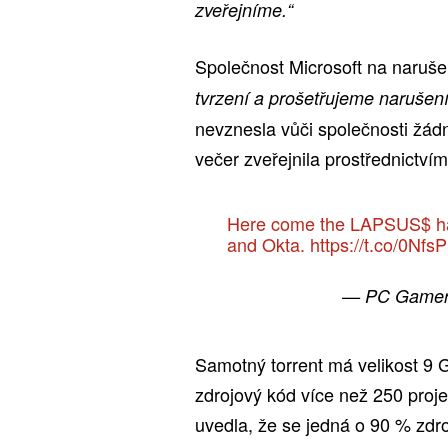
zveřejníme.“
Společnost Microsoft na naruše
tvrzení a prošetřujeme narušení
nevznesla vůči společnosti žád
večer zveřejnila prostřednictvím
Here come the LAPSUS$ hac
and Okta.
https://t.co/0Nfs
— PC Gamer
Samotný torrent má velikost 9
zdrojový kód více než 250 projek
uvedla, že se jedná o 90 % zdr