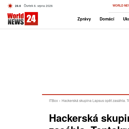
C
WORLD NE
28.6
Čtvrtek 6. srpna 2026
Czech
Zprávy
Domácí
Ukr
ITBox
Hackerská skupina Lapsus opět zasáhla. Te
Hackerská skupi