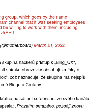
king group, which goes by the name
ram channel that it was seeking employees
be willing to work with them, including
GvfrEHJ
 (@motherboard)
March 21, 2022
 skupina hackerů přístup k „Bing_UX“,
ásti snímku obrazovky obsahují zmínky o
lox“, což naznačuje, že skupina má nejspíš
romě Bingu a Crotany.
 krátce po sdílení screenshot ze svého kanálu
apsala:
„Prozatím smazáno, později znovu