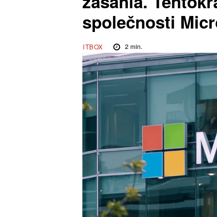
zasáhla. Tentokr
společnosti Micr
2
min.
ITBOX