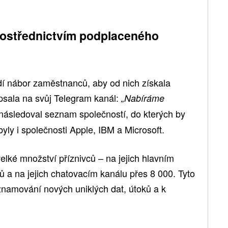
prostřednictvím podplaceného
í nábor zaměstnanců, aby od nich získala
apsala na svůj Telegram kanál:
„Nabíráme
 následoval seznam společností, do kterých by
 byly i společnosti Apple, IBM a Microsoft.
lké množství příznivců – na jejich hlavním
ů a na jejich chatovacím kanálu přes 8 000. Tyto
znamování nových uniklých dat, útoků a k