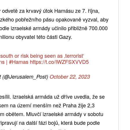
v odvetě za krvavý útok Hamásu ze 7. října,
 úzkého pobřežního pásu opakovaně vyzval, aby
odle izraelské armády učinilo přibližně 700.000
ilionu obyvatel této části Gazy.
south or risk being seen as ‚terrorist‘
ns
|
#Hamas
https://t.co/IWZFSXVVD5
t (@Jerusalem_Post)
October 22, 2023
esílil. Izraelská armáda už dříve uvedla, že se
elkem na území menším než Praha žije 2,3
ilním obětem. Mluvčí izraelské armády v sobotu
řipravují na další fázi bojů, která bude podle