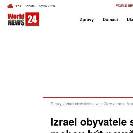
C
WORLD NE
17.2
Sobota 8. srpna 2026
Czech
Zprávy
Domácí
Ukr
Zprávy
Izrael obyvatele severu Gazy varoval, ž
Izrael obyvatele 