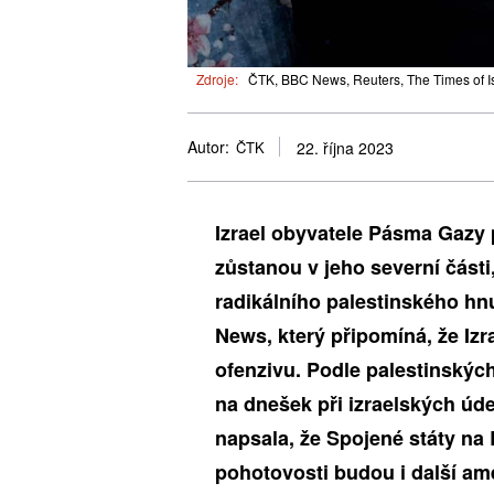
Zdroje:
ČTK, BBC News, Reuters, The Times of Isr
Autor:
ČTK
22. října 2023
Izrael obyvatele Pásma Gazy 
zůstanou v jeho severní část
radikálního palestinského hn
News, který připomíná, že Iz
ofenzivu. Podle palestinský
na dnešek při izraelských úd
napsala, že Spojené státy na 
pohotovosti budou i další amer