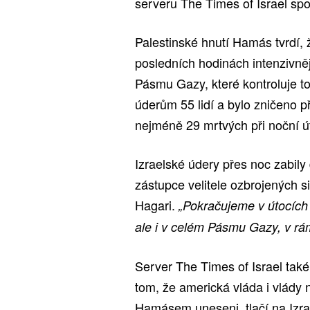
serveru The Times of Israel sp
Palestinské hnutí Hamás tvrdí,
posledních hodinách intenzivně
Pásmu Gazy, které kontroluje to
úderům 55 lidí a bylo zničeno 
nejméně 29 mrtvých při noční ú
Izraelské údery přes noc zabily
zástupce velitele ozbrojených 
Hagari.
„Pokračujeme v útocích
ale i v celém Pásmu Gazy, v rámc
Server The Times of Israel také
tom, že americká vláda i vlády 
Hamásem uneseni, tlačí na Izrae