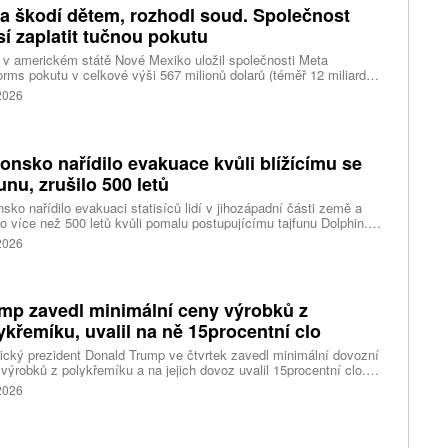
iny, napsal Reuters.
a škodí dětem, rozhodl soud. Společnost
í zaplatit tučnou pokutu
v americkém státě Nové Mexiko uložil společnosti Meta
orms pokutu v celkové výši 567 milionů dolarů (téměř 12 miliard
) za újmu, kterou její platformy Facebook a Instagram působí
 2026
ým lidem. Firma musí změnit způsob ověřování věku.
onsko nařídilo evakuace kvůli blížícímu se
funu, zrušilo 500 letů
sko nařídilo evakuaci statisíců lidí v jihozápadní části země a
lo více než 500 letů kvůli pomalu postupujícímu tajfunu Dolphin.
 meteorologů přinese tajfun do oblasti silný vítr, prudký déšť a
 2026
é vlny, píše agentura Reuters. Dolphin je tajfunem první, tedy
abší kategorie s maximální rychlostí větru 144 kilometrů v hodině
árazy dosahujícími téměř 200 kilometrů v hodině. Blíží se k
ci ostrovů mezi oblasti Kjúšú a prefekturou Okinawa, uvedla
mp zavedl minimální ceny výrobků z
ská meteorologická agentura (JMA).
ykřemíku, uvalil na ně 15procentní clo
cký prezident Donald Trump ve čtvrtek zavedl minimální dovozní
výrobků z polykřemíku a na jejich dovoz uvalil 15procentní clo.
řemík se používá při výrobě polovodičů a je hlavní složkou
 2026
oltaických panelů, jeho největším světovým producentem je Čína.
 chce opatřeními podpořit domácí dodavatelské řetězce pro
u čipů a solárních panelů, a posílit tak pozici Spojených států v
ření s Čínou v oblasti umělé inteligence (AI) a energetiky, uvedla