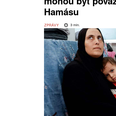
mohou být považ
Hamásu
3
min.
ZPRÁVY