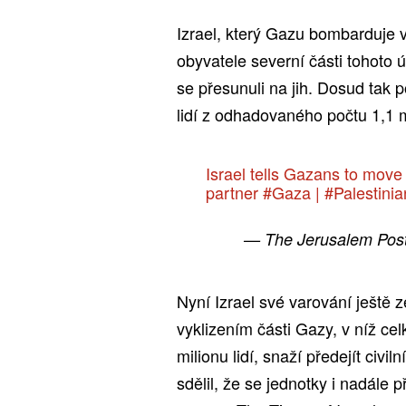
Izrael, který Gazu bombarduje 
obyvatele severní části tohoto
se přesunuli na jih. Dosud tak p
lidí z odhadovaného počtu 1,1 m
Israel tells Gazans to move 
partner
#Gaza
|
#Palestinia
— The Jerusalem Pos
Nyní Izrael své varování ještě z
vyklizením části Gazy, v níž c
milionu lidí, snaží předejít civ
sdělil, že se jednotky i nadále p