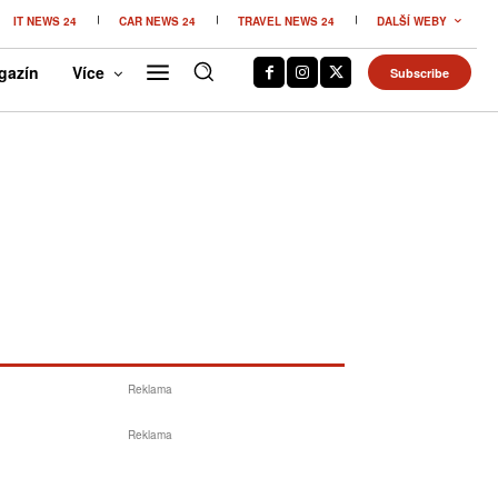
IT NEWS 24
CAR NEWS 24
TRAVEL NEWS 24
DALŠÍ WEBY
gazín
Více
Subscribe
Reklama
Reklama