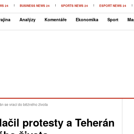
WS 24
BUSINESS NEWS 24
SPORTS NEWS 24
ESPORT NEWS 24
ajina
Analýzy
Komentáře
Ekonomika
Sport
Ma
rán se vrací do běžného života
lačil protesty a Teherán