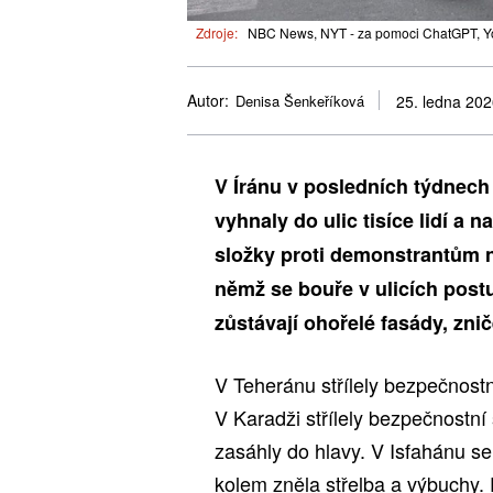
Zdroje:
NBC News, NYT - za pomoci ChatGPT, Yo
Autor:
Denisa Šenkeříková
25. ledna 20
V Íránu v posledních týdnech 
vyhnaly do ulic tisíce lidí a 
složky proti demonstrantům n
němž se bouře v ulicích postu
zůstávají ohořelé fasády, zni
V Teheránu střílely bezpečnostní 
V Karadži střílely bezpečnostní
zasáhly do hlavy. V Isfahánu se
kolem zněla střelba a výbuchy. 