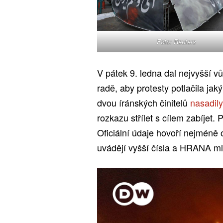
Foto: Reuters
V pátek 9. ledna dal nejvyšší 
radě, aby protesty potlačila jak
dvou íránských činitelů
nasadily
rozkazu střílet s cílem zabíjet
Oficiální údaje hovoří nejméně 
uvádějí vyšší čísla a HRANA ml