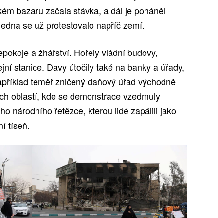
kém bazaru začala stávka, a dál je poháněl
edna se už protestovalo napříč zemí.
epokoje a žhářství. Hořely vládní budovy,
ejní stanice. Davy útočily také na banky a úřady,
například téměř zničený daňový úřad východně
ých oblastí, kde se demonstrace vzedmuly
ho národního řetězce, kterou lidé zapálili jako
ní tíseň.