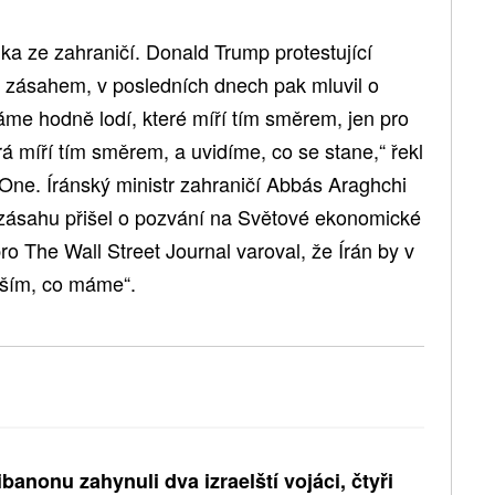
rika ze zahraničí. Donald Trump protestující
 zásahem, v posledních dnech pak mluvil o
áme hodně lodí, které míří tím směrem, jen pro
rá míří tím směrem, a uvidíme, co se stane,“ řekl
One. Íránský ministr zahraničí Abbás Araghchi
 zásahu přišel o pozvání na Světové ekonomické
o The Wall Street Journal varoval, že Írán by v
vším, co máme“.
ibanonu zahynuli dva izraelští vojáci, čtyři