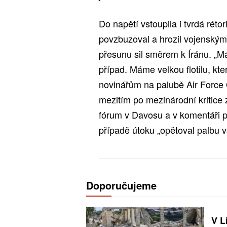
Do napětí vstoupila i tvrdá réto
povzbuzoval a hrozil vojenským
přesunu sil směrem k Íránu. „M
případ. Máme velkou flotilu, kte
novinářům na palubě Air Force 
mezitím po mezinárodní kritice
fórum v Davosu a v komentáři pr
případě útoku „opětoval palbu 
Doporučujeme
V L