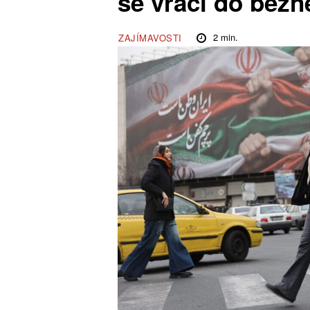
se vrací do běžn
2
min.
ZAJÍMAVOSTI