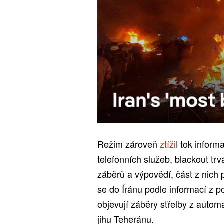
Režim zároveň
ztížil
tok informa
telefonních služeb, blackout tr
záběrů a výpovědí, část z nich př
se do Íránu podle informací z p
objevují záběry střelby z automa
jihu Teheránu.