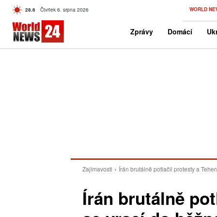
C
WORLD NE
28.6
Čtvrtek 6. srpna 2026
Czech
Zprávy
Domácí
Ukr
Zajímavosti
Írán brutálně potlačil protesty a Tehe
Írán brutálně pot