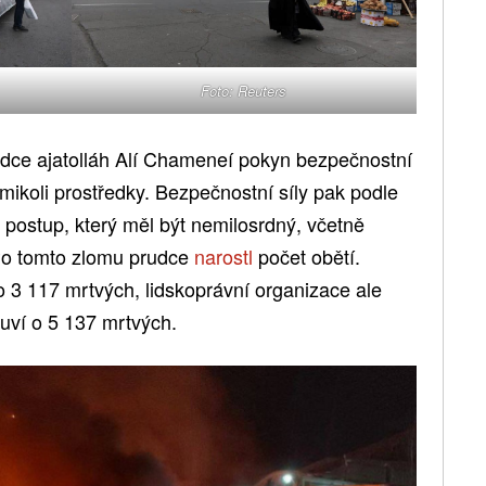
Foto: Reuters
vůdce ajatolláh Alí Chameneí pokyn bezpečnostní
ýmikoli prostředky. Bezpečnostní síly pak podle
postup, který měl být nemilosrdný, včetně
. Po tomto zlomu prudce
narostl
počet obětí.
o 3 117 mrtvých, lidskoprávní organizace ale
uví o 5 137 mrtvých.