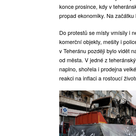
konce prosince, kdy v teheráns
propad ekonomiky. Na začátku l
Do protestů se místy vmísily i n
komerční objekty, mešity i polic
v Teheránu později bylo vidět 
od města. V jedné z teheránsk
naplno, shořela i prodejna velké
reakci na inflaci a rostoucí život