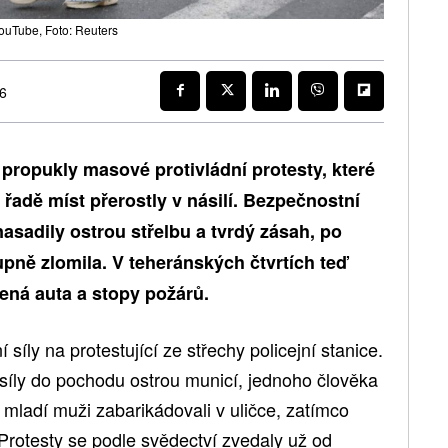
uTube, Foto: Reuters
26
propukly masové protivládní protesty, které
na řadě míst přerostly v násilí. Bezpečnostní
asadily ostrou střelbu a tvrdý zásah, po
pně zlomila. V teheránských čtvrtích teď
čená auta a stopy požárů.
síly na protestující ze střechy policejní stanice.
 síly do pochodu ostrou municí, jednoho člověka
 mladí muži zabarikádovali v uličce, zatímco
Protesty se podle svědectví zvedaly už od