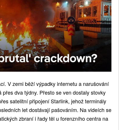
cí. V zemi běží výpadky internetu a narušování
vá přes dva týdny. Přesto se ven dostaly stovky
es satelitní připojení Starlink, jehož terminály
osledních let dostávají pašováním. Na videích se
tických zbraní i řady těl u forenzního centra na