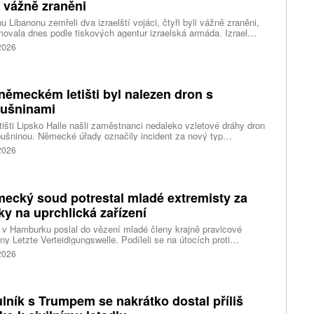
i vážně zraněni
hu Libanonu zemřeli dva izraelští vojáci, čtyři byli vážně zraněni,
movala dnes podle tiskových agentur izraelská armáda. Izrael
il militantní hnutí Hizballáh z porušení příměří a udeřil na jižní
 2026
on; tento vývoj ohrožuje probíhající mírové rozhovory, napsal web
imes of Israel (ToI).
německém letišti byl nalezen dron s
ušninami
tišti Lipsko Halle našli zaměstnanci nedaleko vzletové dráhy dron
ušninou. Německé úřady označily incident za nový typ
čnostní hrozby a zahájily protiteroristické vyšetřování. Během
 2026
sti navíc nákladní letadlo narazilo do dosud neznámého objektu.
ecký soud potrestal mladé extremisty za
ky na uprchlická zařízení
v Hamburku poslal do vězení mladé členy krajně pravicové
ny Letzte Verteidigungswelle. Podíleli se na útocích proti
lickým zařízením a levicovým institucím. Tresty dosahují až pěti
 2026
ulník s Trumpem se nakrátko dostal příliš