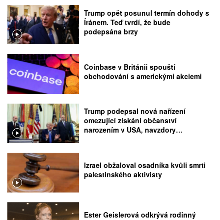
Trump opět posunul termín dohody s
Íránem. Teď tvrdí, že bude
podepsána brzy
Coinbase v Británii spouští
obchodování s americkými akciemi
Trump podepsal nová nařízení
omezující získání občanství
narozením v USA, navzdory
rozhodnutí Nejvyššího soudu
Izrael obžaloval osadníka kvůli smrti
palestinského aktivisty
Ester Geislerová odkrývá rodinný