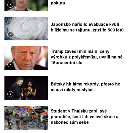
pokutu
Japonsko nařídilo evakuace kvůli
blížícímu se tajfunu, zrušilo 500 letů
Trump zavedl minimální ceny
výrobků z polykřemíku, uvalil na ně
15procentní clo
Britský hit láme rekordy, přesto ho
mnozí nikdy neslyšeli
Student v Thajsku zabil své
prarodiče, šest lidí ve své škole a
nakonec sám sebe