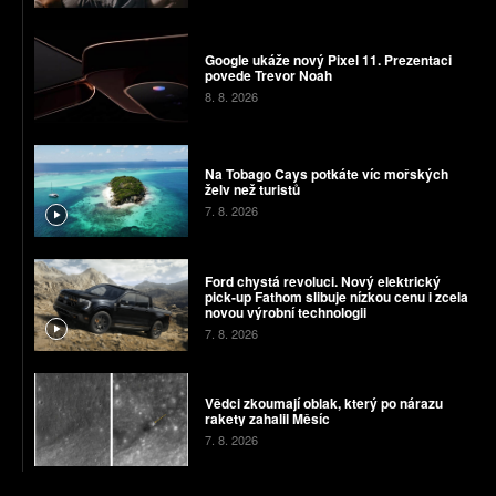
Google ukáže nový Pixel 11. Prezentaci
povede Trevor Noah
8. 8. 2026
Na Tobago Cays potkáte víc mořských
želv než turistů
7. 8. 2026
Ford chystá revoluci. Nový elektrický
pick-up Fathom slibuje nízkou cenu i zcela
novou výrobní technologii
7. 8. 2026
Vědci zkoumají oblak, který po nárazu
rakety zahalil Měsíc
7. 8. 2026