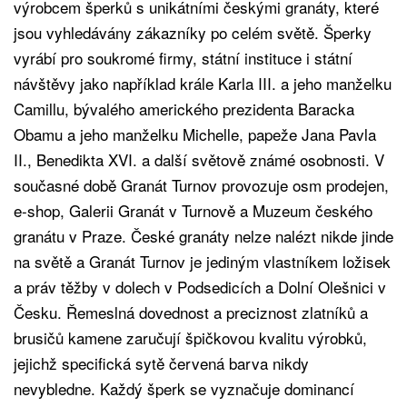
výrobcem šperků s unikátními českými granáty, které
jsou vyhledávány zákazníky po celém světě. Šperky
vyrábí pro soukromé firmy, státní instituce i státní
návštěvy jako například krále Karla III. a jeho manželku
Camillu, bývalého amerického prezidenta Baracka
Obamu a jeho manželku Michelle, papeže Jana Pavla
II., Benedikta XVI. a další světově známé osobnosti. V
současné době Granát Turnov provozuje osm prodejen,
e-shop, Galerii Granát v Turnově a Muzeum českého
granátu v Praze. České granáty nelze nalézt nikde jinde
na světě a Granát Turnov je jediným vlastníkem ložisek
a práv těžby v dolech v Podsedicích a Dolní Olešnici v
Česku. Řemeslná dovednost a preciznost zlatníků a
brusičů kamene zaručují špičkovou kvalitu výrobků,
jejichž specifická sytě červená barva nikdy
nevybledne. Každý šperk se vyznačuje dominancí