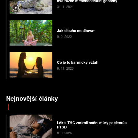
dva různé mitochondriální genomy
31. 1. 2021
Jak dlouho meditovat
9. 2. 2022
Co je to karmický vztah
6. 11. 2023
Nejnovější články
Lék s THC zmírnil noční můry pacientů s
PTSD
8. 8. 2026