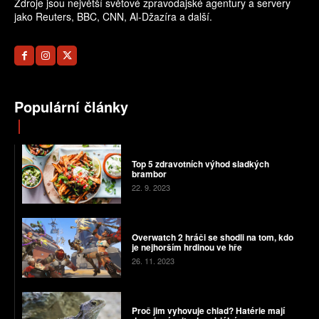
Zdroje jsou největší světové zpravodajské agentury a servery
jako Reuters, BBC, CNN, Al-Džazíra a další.
Populární články
Top 5 zdravotních výhod sladkých
brambor
22. 9. 2023
Overwatch 2 hráči se shodli na tom, kdo
je nejhorším hrdinou ve hře
26. 11. 2023
Proč jim vyhovuje chlad? Hatérie mají