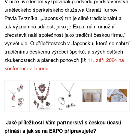
V níže uvedeném vyzpovídali předsedu představenstva
uměleckého šperkařského družstva Granát Turnov
Pavla Tvrzníka. „Japonský trh je silně tradicionální a
tak významná událost, jako je Expo, nám umožní
představit naši společnost jako tradiční českou firmu,”
vysvětluje. O příležitostech v Japonsku, které se nabízí
tradičnímu českému výrobci šperků, a svých dalších
zkušenostech a plánech pohovoří již
11. září 2024 na
konferenci v Liberci
.
Jaké příležitosti Vám partnerství s českou účastí
přináší a jak se na EXPO připravujete?