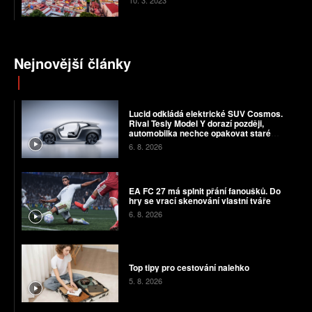
10. 3. 2023
Nejnovější články
Lucid odkládá elektrické SUV Cosmos.
Rival Tesly Model Y dorazí později,
automobilka nechce opakovat staré
chyby
6. 8. 2026
EA FC 27 má splnit přání fanoušků. Do
hry se vrací skenování vlastní tváře
6. 8. 2026
Top tipy pro cestování nalehko
5. 8. 2026