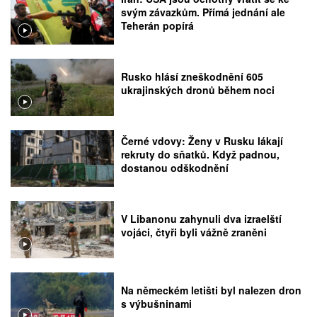
svým závazkům. Přímá jednání ale
Teherán popírá
Rusko hlásí zneškodnění 605
ukrajinských dronů během noci
Černé vdovy: Ženy v Rusku lákají
rekruty do sňatků. Když padnou,
dostanou odškodnění
V Libanonu zahynuli dva izraelští
vojáci, čtyři byli vážně zraněni
Na německém letišti byl nalezen dron
s výbušninami