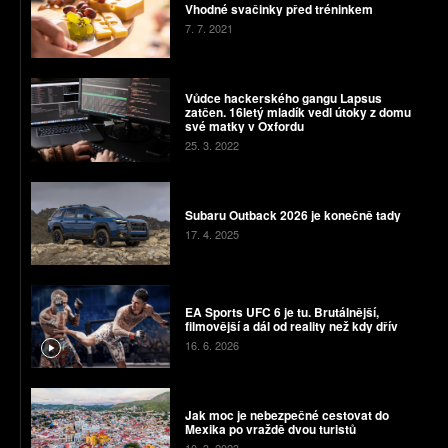
Vhodné svačinky před tréninkem
7. 7. 2021
Vůdce hackerského gangu Lapsus
zatčen. 16letý mladík vedl útoky z domu
své matky v Oxfordu
25. 3. 2022
Subaru Outback 2026 je konečně tady
17. 4. 2025
EA Sports UFC 6 je tu. Brutálnější,
filmovější a dál od reality než kdy dřív
16. 6. 2026
Jak moc je nebezpečné cestovat do
Mexika po vraždě dvou turistů