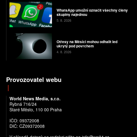
WhatsApp umožní označit všechny členy
skupiny najednou
5. 8. 2026
Otřesy na Měsíci mohou odhalit led
ukrytý pod povrchem
4. 8. 2026
Provozovatel webu
World News Media, s.r.o.
Rybná 716/24
Staré Město, 110 00 Praha
IČO: 09372008
DIČ: CZ09372008
V případě dotazů na redakci pište na info@wn24.cz