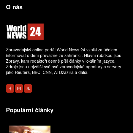
O nás
Zpravodajský online portál World News 24 vznikl za účelem
informovat o dění převážně ze zahraničí. Hlavní rubrikou jsou
Zprávy, kam redaktoři denně píší články v lokálním jazyce.
Zdroje jsou největší světové zpravodajské agentury a servery
jako Reuters, BBC, CNN, Al-Džazíra a další.
Populární články