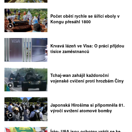
Počet obětí rychle se šířící eboly v
Kongu přesáhl 1800
Krvavá lázeň ve Visa: O práci přijdou
tisíce zaměstnanců
Tchaj-wan zahájil každoroční
vojenské cvičení proti hrozbám Číny
Japonská Hirošima si připomněla 81.
výročí svržení atomové bomby
Írán: USA jsou ochotny vrátit se ke