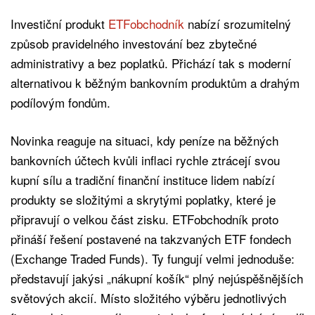
Investiční produkt
ETFobchodník
nabízí srozumitelný
způsob pravidelného investování bez zbytečné
administrativy a bez poplatků. Přichází tak s moderní
alternativou k běžným bankovním produktům a drahým
podílovým fondům.
Novinka reaguje na situaci, kdy peníze na běžných
bankovních účtech kvůli inflaci rychle ztrácejí svou
kupní sílu a tradiční finanční instituce lidem nabízí
produkty se složitými a skrytými poplatky, které je
připravují o velkou část zisku. ETFobchodník proto
přináší řešení postavené na takzvaných ETF fondech
(Exchange Traded Funds). Ty fungují velmi jednoduše:
představují jakýsi „nákupní košík“ plný nejúspěšnějších
světových akcií. Místo složitého výběru jednotlivých