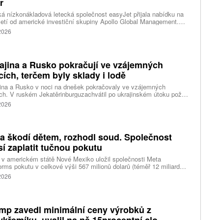
r
ká nízkonákladová letecká společnost easyJet přijala nabídku na
etí od americké investiční skupiny Apollo Global Management.
akce oceňuje aerolinku na 5,7 miliardy liber, tedy přibližně 162
 2026
rd korun.
ajina a Rusko pokračují ve vzájemných
cích, terčem byly sklady i lodě
ina a Rusko v noci na dnešek pokračovaly ve vzájemných
ch. V ruském Jekatěrinburguzachvátil po ukrajinském útoku požár
tické centrum ruského internetového prodejce Wildberries.
 2026
čnost o tom informovala bez podrobností na síti Telegram.
k ruské dronové útoky podle ukrajinských úřadů způsobily požár
ělských skladů v obci Balaklija v Charkovské oblasti na východě
iny, napsal Reuters.
a škodí dětem, rozhodl soud. Společnost
í zaplatit tučnou pokutu
v americkém státě Nové Mexiko uložil společnosti Meta
orms pokutu v celkové výši 567 milionů dolarů (téměř 12 miliard
) za újmu, kterou její platformy Facebook a Instagram působí
 2026
ým lidem. Firma musí změnit způsob ověřování věku.
mp zavedl minimální ceny výrobků z
ykřemíku, uvalil na ně 15procentní clo