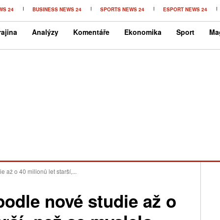
WS 24
BUSINESS NEWS 24
SPORTS NEWS 24
ESPORT NEWS 24
ajina
Analýzy
Komentáře
Ekonomika
Sport
Ma
až o 40 milionů let starší,...
odle nové studie až o