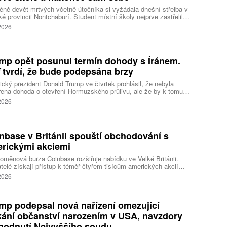
ně devět mrtvých včetně útočníka si vyžádala dnešní střelba v
ké provincii Nontchaburí. Student místní školy nejprve zastřelil
lí svého dědečka oba prarodiče a pak se vydal do školy, kde zabil
 2026
čitele a tři žáky, dalších 15 lidí zranil a nakonec spáchal
raždu. Jeho motiv zatím není znám, informovaly tiskové
ury s odvoláním na thajskou policii a úřady.
mp opět posunul termín dohody s Íránem.
 tvrdí, že bude podepsána brzy
cký prezident Donald Trump ve čtvrtek prohlásil, že nebyla
ena dohoda o otevření Hormuzského průlivu, ale že by k tomu
 dojít brzy. Írán je mezitím nadosah dohody o tranzitu v úžině
 2026
ánem, která může pro Trumpa představovat problém.
nbase v Británii spouští obchodování s
rickými akciemi
oměnová burza Coinbase rozšiřuje nabídku ve Velké Británii.
telé získají přístup k téměř čtyřem tisícům amerických akcií
 v aplikaci, ve které spravují kryptoměny a běžné peníze.
 2026
mp podepsal nová nařízení omezující
kání občanství narozením v USA, navzdory
hodnutí Nejvyššího soudu