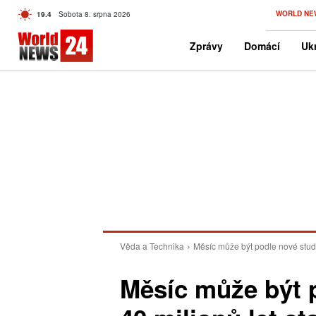
C
WORLD NE
19.4
Sobota 8. srpna 2026
Czech
Zprávy
Domácí
Ukr
Věda a Technika
Měsíc může být podle nové studie 
Měsíc může být p