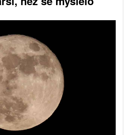
arší, než se myslelo