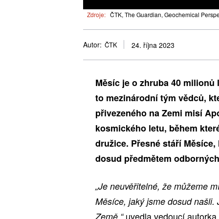
Zdroje:
ČTK, The Guardian, Geochemical Perspect
Autor:
ČTK
24. října 2023
Měsíc je o zhruba 40 milionů 
to mezinárodní tým vědců, kt
přivezeného na Zemi misí Apo
kosmického letu, během které
družice. Přesné stáří Měsíce, 
dosud předmětem odborných di
„Je neuvěřitelné, že můžeme mí
Měsíce, jaký jsme dosud našli. J
uvedla vedoucí autorka
Země,“