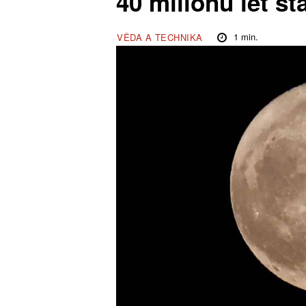
40 milionů let st
1
min.
VĚDA A TECHNIKA