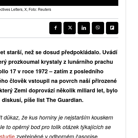
ives Letters, X, Foto: Reuters
let starší, než se dosud předpokládalo. Uvádí
erý prozkoumal krystaly z lunárního prachu
llo 17 v roce 1972 – zatím z posledního
ho člověk vstoupil na povrch naší přirozené
který Zemi doprovází několik miliard let, bylo
skusí, píše list The Guardian.
t důkaz, že kus horniny je nejstarším kouskem
e to opěrný bod pro tolik otázek týkajících se
studie
zveřejněné v odborném časopise