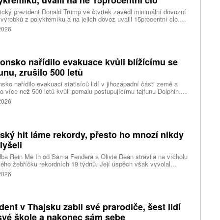
cký prezident Donald Trump ve čtvrtek zavedl minimální dovozní
výrobků z polykřemíku a na jejich dovoz uvalil 15procentní clo.
řemík se používá při výrobě polovodičů a je hlavní složkou
 2026
oltaických panelů, jeho největším světovým producentem je Čína.
 chce opatřeními podpořit domácí dodavatelské řetězce pro
u čipů a solárních panelů, a posílit tak pozici Spojených států v
ření s Čínou v oblasti umělé inteligence (AI) a energetiky, uvedla
onsko nařídilo evakuace kvůli blížícímu se
ura Reuters.
funu, zrušilo 500 letů
sko nařídilo evakuaci statisíců lidí v jihozápadní části země a
lo více než 500 letů kvůli pomalu postupujícímu tajfunu Dolphin.
 meteorologů přinese tajfun do oblasti silný vítr, prudký déšť a
 2026
é vlny, píše agentura Reuters. Dolphin je tajfunem první, tedy
abší kategorie s maximální rychlostí větru 144 kilometrů v hodině
árazy dosahujícími téměř 200 kilometrů v hodině. Blíží se k
ci ostrovů mezi oblasti Kjúšú a prefekturou Okinawa, uvedla
tský hit láme rekordy, přesto ho mnozí nikdy
ská meteorologická agentura (JMA).
lyšeli
ba Rein Me In od Sama Fendera a Olivie Dean strávila na vrcholu
kého žebříčku rekordních 19 týdnů. Její úspěch však vyvolal
anou reakci. Řada lidí tvrdí, že píseň nikdy neslyšela. Hudební
 2026
se totiž rozdělil do menších skupin, které poslouchají úplně jiné
dent v Thajsku zabil své prarodiče, šest lidí
své škole a nakonec sám sebe