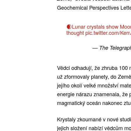
Geochemical Perspectives Lette
🌒Lunar crystals show Moon 
thought
pic.twitter.com/Ker
— The Telegrap
Vědci odhadují, že zhruba 100 m
už zformovaly planety, do Země 
jejího okolí velké množství mat
energie nárazu znamenala, že p
magmatický oceán nakonec ztu
Krystaly zkoumané v nové studi
jejich složení nabízí vědcům mo