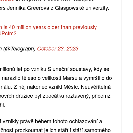
rs Jennika Greerová z Glasgowské univerzity.
is 40 million years older than previously
rJPcfm3
h (@Telegraph)
October 23, 2023
ilionů let po vzniku Sluneční soustavy, kdy se
narazilo těleso o velikosti Marsu a vymrštilo do
eriálu. Z něj nakonec vznikl Měsíc. Neuvěřitelná
ovrch družice byl zpočátku roztavený, přičemž
hl.
i vznikly právě během tohoto ochlazování a
žnost prozkoumat jejich stáří i stáří samotného