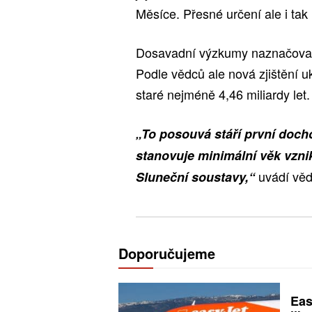
Měsíce. Přesné určení ale i tak 
Dosavadní výzkumy naznačovaly,
Podle vědců ale nová zjištění uk
staré nejméně 4,46 miliardy let.
„To posouvá stáří první docho
stanovuje minimální věk vzni
uvádí věd
Sluneční soustavy,“
Doporučujeme
Eas