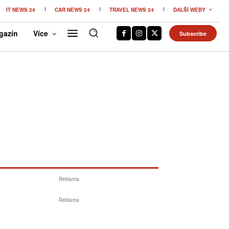
IT NEWS 24
CAR NEWS 24
TRAVEL NEWS 24
DALŠÍ WEBY
gazín
Více
Subscribe
Reklama
Reklama