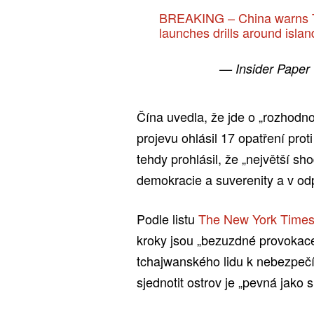
BREAKING – China warns T
launches drills around isla
— Insider Paper
Čína uvedla, že jde o „rozhodno
projevu ohlásil 17 opatření pro
tehdy prohlásil, že „největší s
demokracie a suverenity a v odp
Podle listu
The New York Time
kroky jsou „bezuzdné provokace
tchajwanského lidu k nebezpečí 
sjednotit ostrov je „pevná jako s