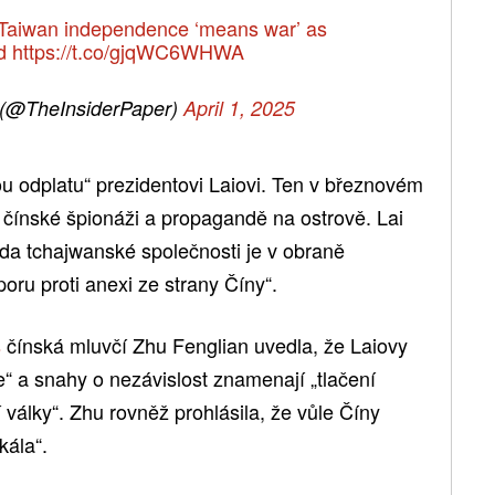
aiwan independence ‘means war’ as
nd
https://t.co/gjqWC6WHWA
 (@TheInsiderPaper)
April 1, 2025
u odplatu“ prezidentovi Laiovi. Ten v březnovém
ti čínské špionáži a propagandě na ostrově. Lai
hoda tchajwanské společnosti je v obraně
oru proti anexi ze strany Číny“.
s
čínská mluvčí Zhu Fenglian uvedla, že Laiovy
“ a snahy o nezávislost znamenají „tlačení
války“. Zhu rovněž prohlásila, že vůle Číny
kála“.