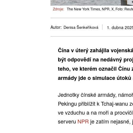
Zdroje:
The New York Times, NPR, X, Foto: Reut
Autor:
Denisa Šenkeříková
1. dubna 202
Čína v úterý zahájila vojensk
být odpovědí na nedávný pro
teho, ve kterém označil Čínu 
armády jde o simulace útoků 
Jednotky čínské armády, námořni
Pekingu přiblížit k Tchaj-wanu 
ve vzduchu a na moři a procviči
serveru
NPR
je zatím nejasné, 