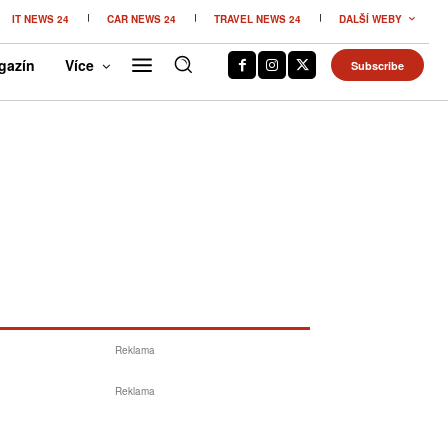
IT NEWS 24
CAR NEWS 24
TRAVEL NEWS 24
DALŠÍ WEBY
gazín
Více
Subscribe
Reklama
Reklama