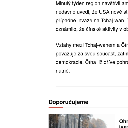
Minulý týden region navštívil a
nedávno uvedl, že USA nově sta
případné invaze na Tchaj-wan. 
oznámilo, že čínské aktivity v obl
Vztahy mezi Tchaj-wanem a Čín
považuje za svou součást, zatí
demokracie. Čína již dříve pohr
nutné.
Doporučujeme
Ohn
les