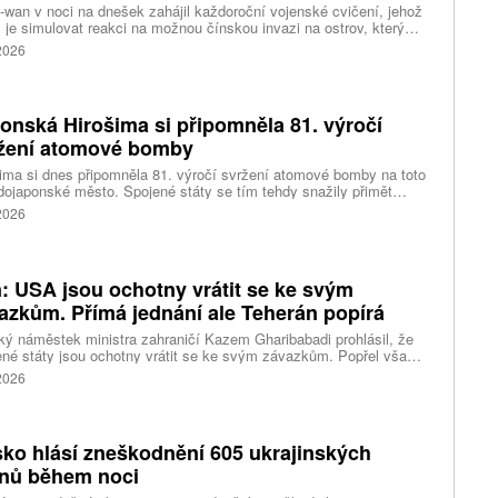
-wan v noci na dnešek zahájil každoroční vojenské cvičení, jehož
 je simulovat reakci na možnou čínskou invazi na ostrov, který
ng pokládá za součást svého území. Desetidenní manévry se
 2026
 konat na různých místech po celém ostrově, informovala
ura AP.
onská Hirošima si připomněla 81. výročí
žení atomové bomby
ima si dnes připomněla 81. výročí svržení atomové bomby na toto
ojaponské město. Spojené státy se tím tehdy snažily přimět
sko ke kapitulaci na konci druhé světové války. Starosta města
 2026
i Macui při této příležitosti kritizoval světové velmoci za vedení
 a vyzval je, aby přestaly ospravedlňovat držení jaderných zbraní
odstrašující prostředek, napsala agentura AP.
n: USA jsou ochotny vrátit se ke svým
azkům. Přímá jednání ale Teherán popírá
ký náměstek ministra zahraničí Kazem Gharibabadi prohlásil, že
né státy jsou ochotny vrátit se ke svým závazkům. Popřel však
ní amerického prezidenta Donalda Trumpa, že mezi
 2026
ngtonem a Teheránem probíhají přímá jednání. Došlo ke
rontaci mezi Trumpem a ministrem obrany Petem Hegsethem.
ko hlásí zneškodnění 605 ukrajinských
nů během noci