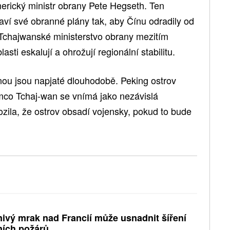
merický ministr obrany Pete Hegseth. Ten
ví své obranné plány tak, aby Čínu odradily od
Tchajwanské ministerstvo obrany mezitím
asti eskalují a ohrožují regionální stabilitu.
ou jsou napjaté dlouhodobě. Peking ostrov
mco Tchaj-wan se vnímá jako nezávislá
ozila, že ostrov obsadí vojensky, pokud to bude
ivý mrak nad Francií může usnadnit šíření
ních požárů