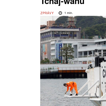
Tchaj-wanu
1
min.
ZPRÁVY