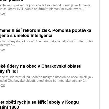
hlé lesní požáry na jihozápadě Francie dál ohrožují okolí města
aux. Úřady kvůli rychle se šířícím plamenům evakuovaly
itisíce lidí a nevylučují ani další rozšiřování bezpečnostních
 2026
ení. Hasiči zároveň čelí neobvyklému jevu, který podle nich
ci výrazně komplikuje. Nad požáry se totiž vytvořily takzvané
umulonimby, tedy oblaka vznikající přímo působením intenzivního
.
mens hlásí rekordní zisk. Pomohla poptávka
jená s umělou inteligencí
ký průmyslový koncern Siemens vykázal rekordní čtvrtletní zisk
slových...
 2026
ké údery na obec v Charkovské oblasti
ly tři lidi
ně tři lidé zemřeli při nočních ruských útocích na obec Balaklija v
inské Charkovské oblasti, uvedl dnes šéf městské vojenské
y Vitalij Karabanov. Ukrajinské letectvo ráno oznámilo, že Rusko
 2026
i útočilo na Ukrajinu čtyřmi střelami a 101 bezpilotními letouny,
mž obrana zneškodnila 66 dronů. Informuje také o zásazích 18
 neupřesněných míst 29 ruskými drony a jednou střelou.
et obětí rychle se šířící eboly v Kongu
sáhl 1800