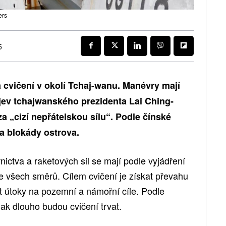
ers
5
á cvičení v okolí Tchaj-wanu. Manévry mají
jev tchajwanského prezidenta Lai Ching-
za „cizí nepřátelskou sílu“. Podle čínské
a blokády ostrova.
ctva a raketových sil se mají podle vyjádření
ze všech směrů. Cílem cvičení je získat převahu
t útoky na pozemní a námořní cíle. Podle
jak dlouho budou cvičení trvat.