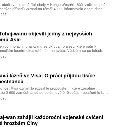
 obětí rychle se šířící eboly v Kongu přesáhl 1800, zatímco počet
zených případů vzrostl na téměř 4000. Informovala o tom dnes
tura Reuters s odkazem na konžské úřady.
 2026
Tchaj-wanu objevili jedny z nejvyšších
omů Asie
ehlých horách Tchaj-wanu se ukrývají pralesy, které patří k
ennějším lesním ekosystémům na světě. Vědcům se po letech
ného pátrání podařilo objevit jedli tchajwanskou vysokou 84,1
 2026
, která je dnes považována za nejvyšší známý strom ve
dní Asii. Výzkum zároveň odhalil rozsáhlé porosty obřích stromů
ořádnou schopností ukládat uhlík.
avá lázeň ve Visa: O práci přijdou tisíce
ěstnanců
čnost Visa oznámila rozsáhlé propouštění, které zasáhne
ižně 2 600 zaměstnanců po celém světě. Součástí opatření je také
ní 320 pracovních míst v kalifornském Foster City, kde firma
 2026
ozuje významné technologické centrum. Vyplývá to z dokumentů
ožených úřadům státu Kalifornie.
aj-wan zahájil každoroční vojenské cvičení
ti hrozbám Číny