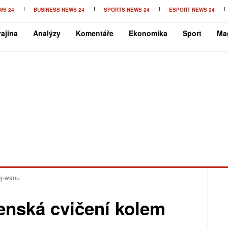
WS 24
BUSINESS NEWS 24
SPORTS NEWS 24
ESPORT NEWS 24
ajina
Analýzy
Komentáře
Ekonomika
Sport
Ma
aj-wanu
jenská cvičení kolem