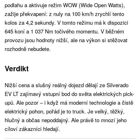
podlahu a aktivuje režim WOW (Wide Open Watts),
zažije překvapení: z nuly na 100 km/h zrychlí tento
kolos za 4,2 sekundy. V tomto režimu má k dispozici
645 koní a 1 037 Nm točivého momentu. V běžném
provozu jsou hodnoty nižší, ale na výkon si stěžovat
rozhodně nebudete.
Verdikt
Nižší cena a slušný reálný dojezd dělají ze Silverado
EV LT zajímavý vstupní bod do světa elektrických pick-
upů. Ale pozor – i když má moderní technologie a čistě
elektrický pohon, pořád je to truck. Je velký, těžký,
hlučný a občas nepoddajný. Ale právě to mnozí jeho
cíloví zákazníci hledají.