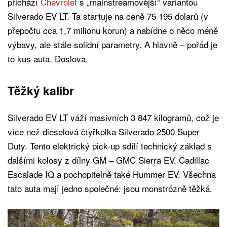
přichází
Chevrolet
s „mainstreamovější“ variantou
Silverado EV LT. Ta startuje na ceně 75 195 dolarů (v
přepočtu cca 1,7 milionu korun) a nabídne o něco méně
výbavy, ale stále solidní parametry. A hlavně – pořád je
to kus auta. Doslova.
Těžký kalibr
Silverado EV LT váží masivních 3 847 kilogramů, což je
více než dieselová čtyřkolka Silverado 2500 Super
Duty. Tento elektrický pick-up sdílí technický základ s
dalšími kolosy z dílny GM – GMC Sierra EV, Cadillac
Escalade IQ a pochopitelně také Hummer EV. Všechna
tato auta mají jedno společné: jsou monstrózně těžká.