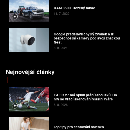
RAM 3500. Rozený tahač
11. 7. 2022
Google představil chytrý zvonek a tři
bezpečnostní kamery pod svojí značkou
Nest
8. 8. 2021
Nejnovější články
EA FC 27 má splnit přání fanoušků. Do
hry se vrací skenování vlastní tváře
6. 8. 2026
Top tipy pro cestování nalehko