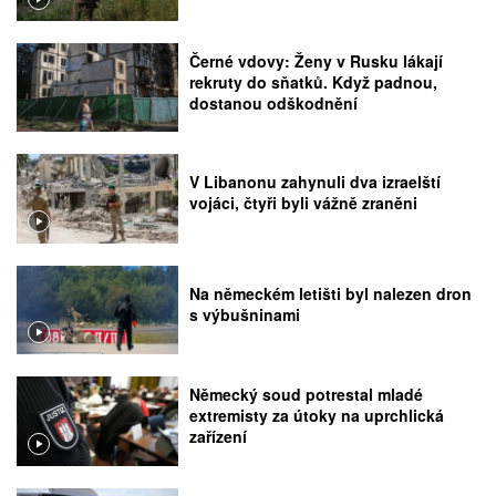
Černé vdovy: Ženy v Rusku lákají
rekruty do sňatků. Když padnou,
dostanou odškodnění
V Libanonu zahynuli dva izraelští
vojáci, čtyři byli vážně zraněni
Na německém letišti byl nalezen dron
s výbušninami
Německý soud potrestal mladé
extremisty za útoky na uprchlická
zařízení