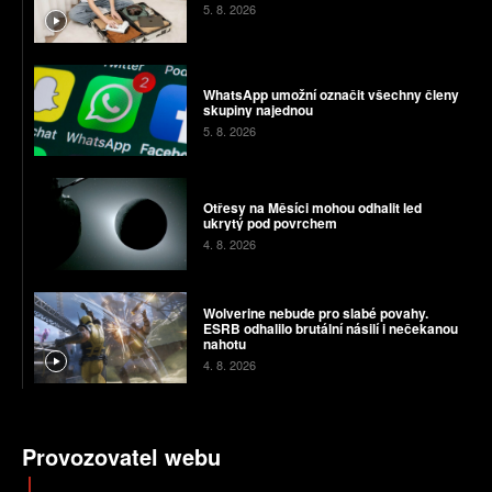
5. 8. 2026
WhatsApp umožní označit všechny členy
skupiny najednou
5. 8. 2026
Otřesy na Měsíci mohou odhalit led
ukrytý pod povrchem
4. 8. 2026
Wolverine nebude pro slabé povahy.
ESRB odhalilo brutální násilí i nečekanou
nahotu
4. 8. 2026
Provozovatel webu