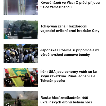
Krvavá lázeň ve Visa: O práci přijdou
tisíce zaměstnanců
Tchaj-wan zahájil každoroční
vojenské cvičení proti hrozbám Číny
Japonská Hirošima si připomněla 81.
výročí svržení atomové bomby
Írán: USA jsou ochotny vrátit se ke
svým závazkům. Přímá jednání ale
Teherán popírá
Rusko hlásí zneškodnění 605
ukrajinských dronů během noci