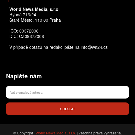
World News Media, s.r.o.
Rybná 716/24
Staré Město, 110 00 Praha
IČO: 09372008
DIČ: CZ09372008
V případě dotazů na redakci pište na info@wn24.cz
Napište nám
ODESLAT
© Copyright |
World News Media, s.r.o.
| všechna práva vyhrazena.