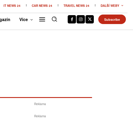
IT NEWS 24
CAR NEWS 24
TRAVEL NEWS 24
DALŠÍ WEBY
gazín
Více
Subscribe
Reklama
Reklama