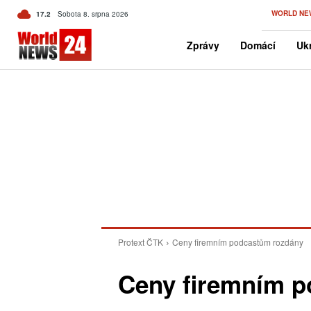
C
WORLD NE
17.2
Sobota 8. srpna 2026
Czech
Zprávy
Domácí
Ukr
Protext ČTK
Ceny firemním podcastům rozdány
Ceny firemním 