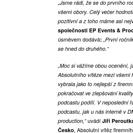
„Jsme rádi, že se do prvního ro
všemi obory. Celý večer hodnot
pozitivní a z toho máme asi nejv
společnosti EP Events & Pro
úsměvem dodává
:
„První roční
se hned do druhého.“
„Moc si vážíme obou ocenění, ja
Absolutního vítěze mezi všemi 
vybrala jako to nejlepší z firem
pokračovat ve zlepšování kvalit
podcastu podílí. V neposlední řa
podcastu, jak u nás interně v D
uvádí
production,“
Jiří Perout
, Absolutní vítěz firemní
Česko