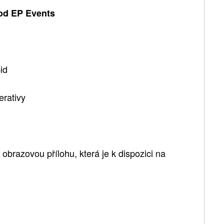
 od EP Events
id
erativy
brazovou přílohu, která je k dispozici na