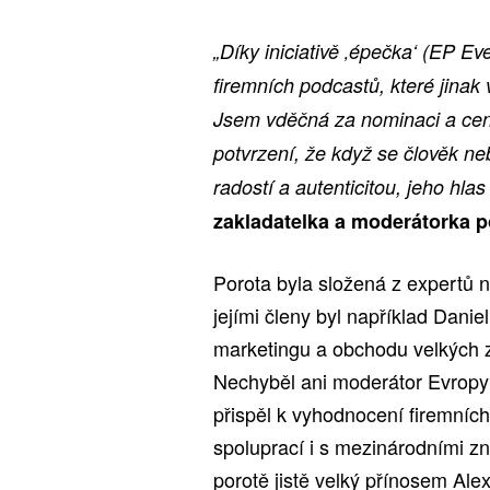
„Díky iniciativě ‚épečka‘ (EP E
firemních podcastů, které jinak
Jsem vděčná za nominaci a cen
potvrzení, že když se člověk ne
radostí a autenticitou, jeho hlas
zakladatelka a moderátorka 
Porota byla složená z expertů n
jejími členy byl například Danie
marketingu a obchodu velkých
Nechyběl ani moderátor Evropy 
přispěl k vyhodnocení firemníc
spoluprací i s mezinárodními zn
porotě jistě velký přínosem Ale