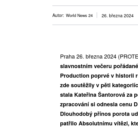
Autor:
World News 24
26. března 2024
Praha 26. března 2024 (PROT
slavnostním večeru pořádan
Production poprvé v historii 
zde soutěžily v pěti kategorií
stala Kateřina Šantorová za 
zpracování si odnesla cenu D
Dlouhodobý přínos porota udě
patřilo Absolutnímu vítězi, k