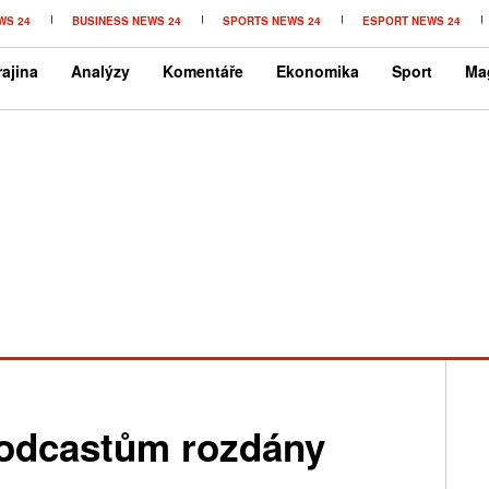
WS 24
BUSINESS NEWS 24
SPORTS NEWS 24
ESPORT NEWS 24
ajina
Analýzy
Komentáře
Ekonomika
Sport
Ma
podcastům rozdány