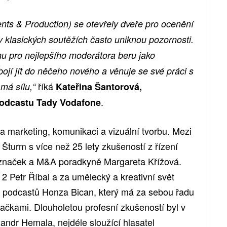
vents & Production) se otevřely dveře pro ocenění
 v klasických soutěžích často uniknou pozornosti.
u pro nejlepšího moderátora beru jako
bojí jít do něčeho nového a věnuje se své práci s
říká
 má sílu,“
Kateřina Šantorová,
.
podcastu Tady Vodafone
a marketing, komunikaci a vizuální tvorbu. Mezi
l Šturm s více než 25 lety zkušeností z řízení
 značek a M&A poradkyně Margareta Křížová.
2 Petr Říbal a za umělecký a kreativní svět
h podcastů Honza Bican, který má za sebou řadu
ačkami. Dlouholetou profesní zkušeností byl v
xandr Hemala, nejdéle sloužící hlasatel