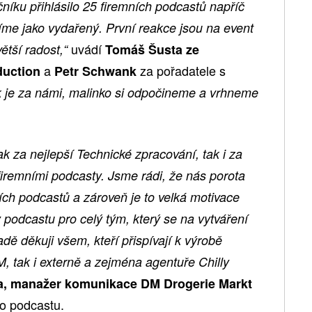
čníku přihlásilo 25 firemních podcastů napříč
íme jako vydařený. První reakce jsou na event
uvádí
ětší radost,“
Tomáš Šusta ze
a
za pořadatele s
duction
Petr Schwank
k je za námi, malinko si odpočineme a vrhneme
k za nejlepší Technické zpracování, tak i za
firemními podcasty. Jsme rádi, že nás porota
ních podcastů a zároveň je to velká motivace
y podcastu pro celý tým, který se na vytváření
dě děkuji všem, kteří přispívají k výrobě
M, tak i externě a zejména agentuře Chilly
ka, manažer komunikace DM Drogerie Markt
ho podcastu.