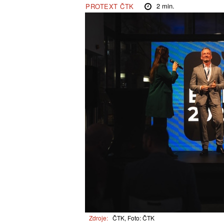
2
min.
PROTEXT ČTK
Zdroje:
ČTK, Foto: ČTK