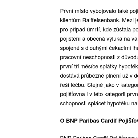
První místo vybojovalo také poj
klientům Raiffeisenbank. Mezi je
pro případ úmrtí, kde zůstala 
pojištění a obecná výluka na vá
spojené s dlouhými čekacími lh
pracovní neschopnosti z důvodu
první tři měsíce splátky hypoték
dostává průběžné plnění už v do
řeší léčbu. Stejně jako v katego
pojišťovna i v této kategorii pr
schopnosti splácet hypotéku na
O BNP Paribas Cardif Pojišťo
BNP Paribas Cardif Pojišťovna v