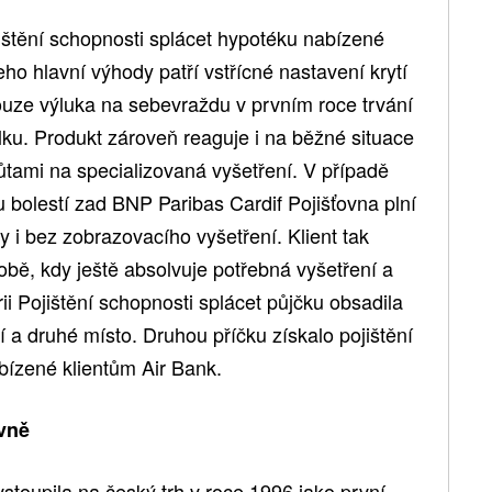
ištění schopnosti splácet hypotéku nabízené
ho hlavní výhody patří vstřícné nastavení krytí
pouze výluka na sebevraždu v prvním roce trvání
lku. Produkt zároveň reaguje i na běžné situace
ůtami na specializovaná vyšetření. V případě
 bolestí zad BNP Paribas Cardif Pojišťovna plní
y i bez zobrazovacího vyšetření. Klient tak
bě, kdy ještě absolvuje potřebná vyšetření a
rii Pojištění schopnosti splácet půjčku obsadila
vní a druhé místo. Druhou příčku získalo pojištění
bízené klientům Air Bank.
vně
stoupila na český trh v roce 1996 jako první