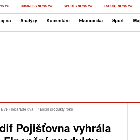
WS 24
BUSINESS NEWS 24
SPORTS NEWS 24
ESPORT NEWS 24
ajina
Analýzy
Komentáře
Ekonomika
Sport
Ma
la ve Finparádě dva Finanční produkty roku
if Pojišťovna vyhrála