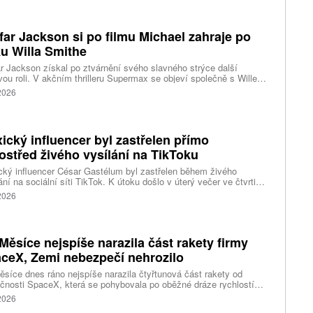
acentra. Podle stanice Sky News se policie domnívá, že incident
sí s problémy s duševním zdravím.
far Jackson si po filmu Michael zahraje po
u Willa Smithe
r Jackson získal po ztvárnění svého slavného strýce další
vou roli. V akčním thrilleru Supermax se objeví společně s Willem
em a AnnaSophií Robb. Podrobnosti o jeho postavě zatím tvůrci
 2026
ický influencer byl zastřelen přímo
ostřed živého vysílání na TikToku
ký influencer César Gastélum byl zastřelen během živého
ání na sociální síti TikTok. K útoku došlo v úterý večer ve čtvrti
Ríos ve městě Culiacán na severu země.
 2026
Měsíce nejspíše narazila část rakety firmy
ceX, Zemi nebezpečí nehrozilo
síce dnes ráno nejspíše narazila čtyřtunová část rakety od
čnosti SpaceX, která se pohybovala po oběžné dráze rychlostí
ižně 2,43 kilometru za sekundu. Napsal to web stanice BBC, podle
 2026
je už na Měsíci asi 3000 objektů vyrobených člověkem. Potvrzení