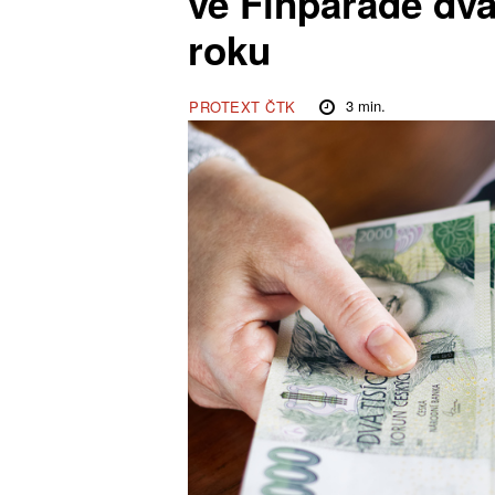
ve Finparádě dva
roku
3
min.
PROTEXT ČTK