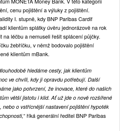
ientům MONETA Money Bank. V této kategorii
ní, cenu pojištění a výluky z pojištění.
validity I. stupně, kdy BNP Paribas Cardif
hradí klientům splátky úvěru jednorázově na rok
t na léčbu a nemuseli řešit splácení půjčky.
říčku žebříčku, v němž bodovalo pojištění
ízené klientům mBank.
 dlouhodobě hledáme cesty, jak klientům
oc ve chvíli, kdy ji opravdu potřebují. Další
áme jako potvrzení, že inovace, které do našich
ům větší jistotu i klid. Ať už jde o nově rozšířené
ek, nebo o vstřícnější nastavení pojištění hypoték
“ říká generální ředitel BNP Paribas
chopnosti,
.