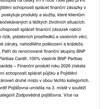
jištění schopnosti splácet finanční závazky v
et poskytuje produkty a služby, které klientům
v neočekávaných a těžkých životních situacích.
chopnosti splácet finanční závazek nabízí
h rizik, platebních prostředků a osobních věcí,
né záruky, nahodilého poškození a krádeže,
í. Patří do renomované finanční skupiny BNP
P Paribas Cardif, 100% vlastník BNP Paribas
nparáda – Finanční produkt roku 2026 získala
ění schopnosti splácet půjčku a Pojištění
zároveň druhé místo v obou těchto kategoriích.
if Pojišťovna umístila na 3. místě v soutěži
kategorii Zodpovědná pojišťovna. Více na