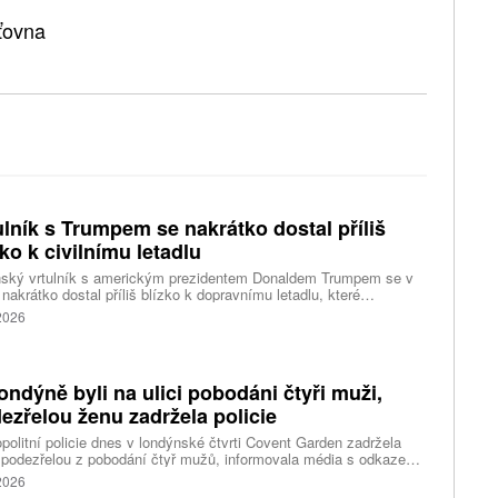
šťovna
ulník s Trumpem se nakrátko dostal příliš
zko k civilnímu letadlu
nský vrtulník s americkým prezidentem Donaldem Trumpem se v
 nakrátko dostal příliš blízko k dopravnímu letadlu, které
ovalo z washingtonského letiště Ronalda Reagana, uvedl dnes
 2026
cký Federální úřad pro letectví (FAA). Podle Bílého domu Trump
 v nebezpečí. Informuje o tom agentura Reuters, podle které i tak
ent vzbuzuje vážné otázky, proč bylo letadlu umožněno
rtovat. Národní úřad pro bezpečnost v dopravě (NTSB) zvažuje,
ondýně byli na ulici pobodáni čtyři muži,
i zahájí vyšetřování.
ezřelou ženu zadržela policie
politní policie dnes v londýnské čtvrti Covent Garden zadržela
 podezřelou z pobodání čtyř mužů, informovala média s odkazem
stní úřady. Mluvčí londýnské záchranné služby uvedl, že čtyři
 2026
nti byli ošetřeni na místě a převezeni do nedalekého