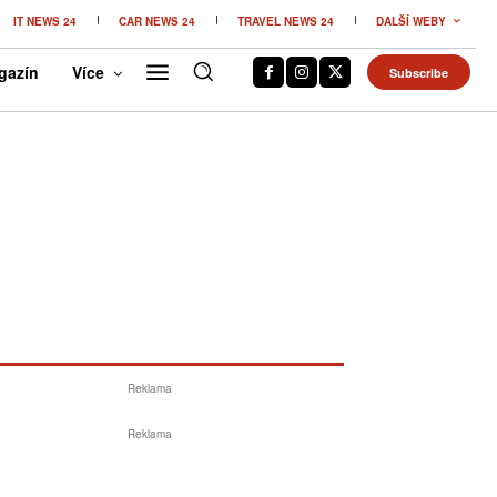
IT NEWS 24
CAR NEWS 24
TRAVEL NEWS 24
DALŠÍ WEBY
gazín
Více
Subscribe
Reklama
Reklama