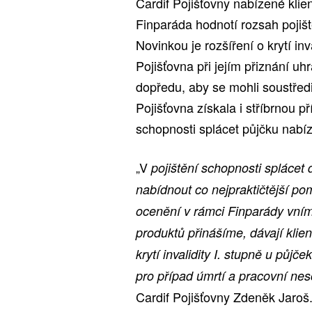
Cardif Pojišťovny nabízené kl
Finparáda hodnotí rozsah pojiště
Novinkou je rozšíření o krytí in
Pojišťovna při jejím přiznání u
dopředu, aby se mohli soustředi
Pojišťovna získala i stříbrnou p
schopnosti splácet půjčku nab
„V
pojištění schopnosti splácet
nabídnout co nejpraktičtější pom
ocenění v rámci Finparády vním
produktů přinášíme, dávají klient
krytí invalidity I. stupně u půjč
pro případ úmrtí a pracovní nes
Cardif Pojišťovny Zdeněk Jaroš