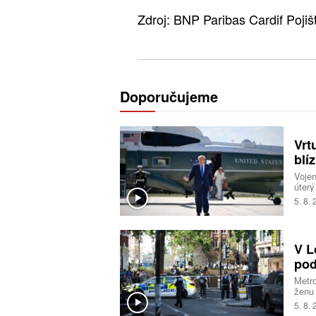
Zdroj: BNP Paribas Cardif Poji
Doporučujeme
Vrt
blí
Voje
úterý
start
5. 8.
ameri
nebyl
incid
odsta
V L
jestl
pod
Metro
ženu
na mí
5. 8.
pacie