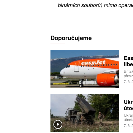
binárních souborů) mimo opera
Doporučujeme
Eas
libe
Brits
převz
Trans
7. 8.
milia
Ukr
úto
Ukraj
útocí
logis
7. 8.
Spole
Naopa