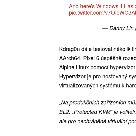
And here's Windows 11 as 
pic.twitter.com/v7OIcWC3A
— Danny Lin
Kdrag0n dále testoval několik l
AArch64. Pixel 6 úspěšně rozeb
Alpine Linux pomocí hypervizor
Hypervizor je pro hostovaný sys
virtualizovaných systému k har
„Na produkčních zařízeních
mů
EL2. „Protected KVM“ je volitelná
ale pro nechráněné virtuální po