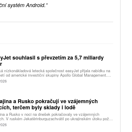
ční systém Android.“
yJet souhlasil s převzetím za 5,7 miliardy
r
ká nízkonákladová letecká společnost easyJet přijala nabídku na
etí od americké investiční skupiny Apollo Global Management.
akce oceňuje aerolinku na 5,7 miliardy liber, tedy přibližně 162
 2026
rd korun.
ajina a Rusko pokračují ve vzájemných
cích, terčem byly sklady i lodě
ina a Rusko v noci na dnešek pokračovaly ve vzájemných
ch. V ruském Jekatěrinburguzachvátil po ukrajinském útoku požár
tické centrum ruského internetového prodejce Wildberries.
 2026
čnost o tom informovala bez podrobností na síti Telegram.
k ruské dronové útoky podle ukrajinských úřadů způsobily požár