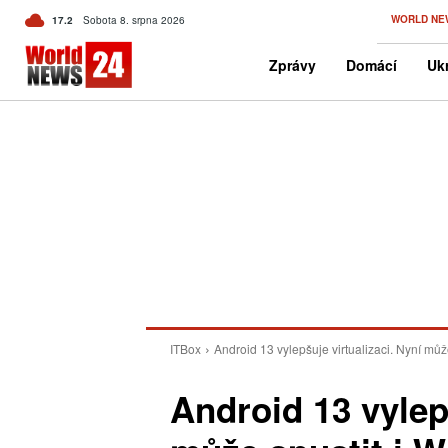
C
WORLD NE
17.2
Sobota 8. srpna 2026
Czech
Zprávy
Domácí
Ukr
ITBox
Android 13 vylepšuje virtualizaci. Nyní mů
Android 13 vylepš