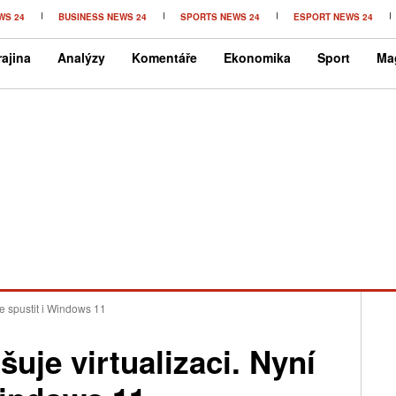
WS 24
BUSINESS NEWS 24
SPORTS NEWS 24
ESPORT NEWS 24
ajina
Analýzy
Komentáře
Ekonomika
Sport
Ma
že spustit i Windows 11
uje virtualizaci. Nyní