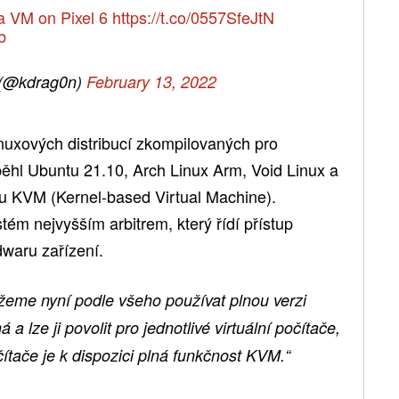
a VM on Pixel 6
https://t.co/0557SfeJtN
b
 (@kdrag0n)
February 13, 2022
inuxových distribucí zkompilovaných pro
ěhl Ubuntu 21.10, Arch Linux Arm, Void Linux a
u KVM (Kernel-based Virtual Machine).
tém nejvyšším arbitrem, který řídí přístup
dwaru zařízení.
žeme nyní
podle všeho používat plnou verzi
 a lze ji povolit pro jednotlivé virtuální počítače,
čítače je k dispozici plná funkčnost KVM.“