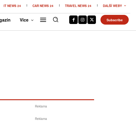
IT NEWS 24
CAR NEWS 24
TRAVEL NEWS 24
DALŠÍ WEBY
gazín
Více
Subscribe
Reklama
Reklama