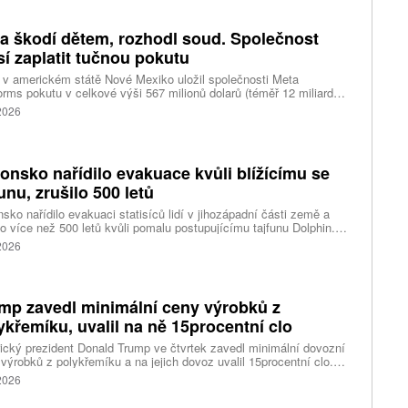
ělských skladů v obci Balaklija v Charkovské oblasti na východě
iny, napsal Reuters.
a škodí dětem, rozhodl soud. Společnost
í zaplatit tučnou pokutu
v americkém státě Nové Mexiko uložil společnosti Meta
orms pokutu v celkové výši 567 milionů dolarů (téměř 12 miliard
) za újmu, kterou její platformy Facebook a Instagram působí
 2026
ým lidem. Firma musí změnit způsob ověřování věku.
onsko nařídilo evakuace kvůli blížícímu se
funu, zrušilo 500 letů
sko nařídilo evakuaci statisíců lidí v jihozápadní části země a
lo více než 500 letů kvůli pomalu postupujícímu tajfunu Dolphin.
 meteorologů přinese tajfun do oblasti silný vítr, prudký déšť a
 2026
é vlny, píše agentura Reuters. Dolphin je tajfunem první, tedy
abší kategorie s maximální rychlostí větru 144 kilometrů v hodině
árazy dosahujícími téměř 200 kilometrů v hodině. Blíží se k
ci ostrovů mezi oblasti Kjúšú a prefekturou Okinawa, uvedla
mp zavedl minimální ceny výrobků z
ská meteorologická agentura (JMA).
ykřemíku, uvalil na ně 15procentní clo
cký prezident Donald Trump ve čtvrtek zavedl minimální dovozní
výrobků z polykřemíku a na jejich dovoz uvalil 15procentní clo.
řemík se používá při výrobě polovodičů a je hlavní složkou
 2026
oltaických panelů, jeho největším světovým producentem je Čína.
 chce opatřeními podpořit domácí dodavatelské řetězce pro