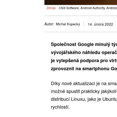
Zdroje:
CNX Software, Android Authority, Android 
Autor:
Michal Kopecký
14. února 2022
Společnost Google minulý tý
vývojářského náhledu operač
je vylepšená podpora pro virtu
zprovoznil na smartphonu Go
Díky nové aktualizaci je na sm
možné spustit prakticky jakýko
distribucí Linuxu, jako je Ubunt
rychlostí.