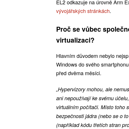
EL2 odkazuje na úrovně Arm Exc
vývojářských stránkách
.
Proč se vůbec společn
virtualizaci?
Hlavním důvodem nebylo nejspí
Windows do svého smartphonu
před dvěma měsíci.
„Hypervizory mohou, ale nemusí 
ani nepoužívají ke svému účelu
virtuálním počítači. Místo toho 
bezpečnosti jádra (nebo se o t
(například kódu třetích stran p