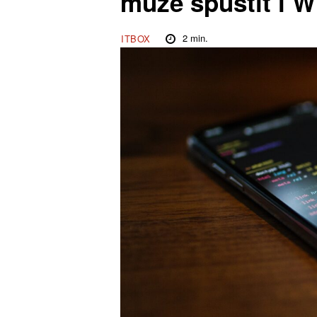
může spustit i 
2
min.
ITBOX