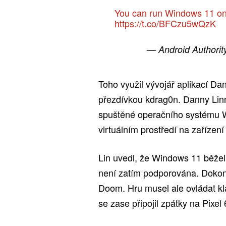
You can run Windows 11 on
https://t.co/BFCzu5wQzK
— Android Authori
Toho využil vývojář aplikací Dan
přezdívkou kdrag0n. Danny Linn
spuštěné operačního systému W
virtuálním prostředí na zařízení
Lin uvedl, že Windows 11 běžel
není zatím podporována. Dokonc
Doom. Hru musel ale ovládat klá
se zase připojil zpátky na Pixel 