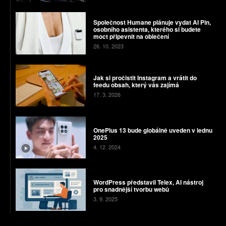
Společnost Humane plánuje vydat AI Pin,
osobního asistenta, kterého si budete
moct připevnit na oblečení
26. 10. 2023
Jak si pročistit Instagram a vrátit do
feedu obsah, který vás zajímá
17. 3. 2026
OnePlus 13 bude globálně uveden v lednu
2025
4. 12. 2024
WordPress představil Telex, AI nástroj
pro snadnější tvorbu webů
3. 9. 2025