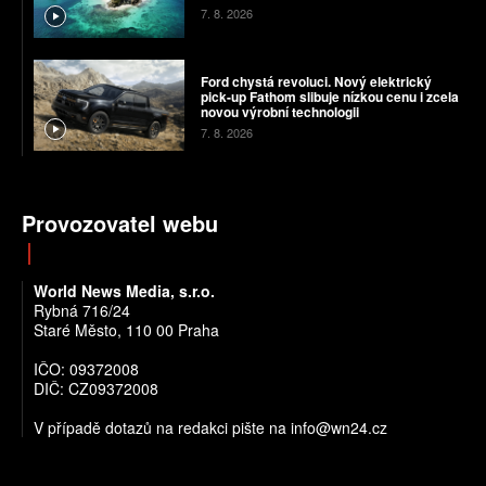
7. 8. 2026
Ford chystá revoluci. Nový elektrický
pick-up Fathom slibuje nízkou cenu i zcela
novou výrobní technologii
7. 8. 2026
Provozovatel webu
World News Media, s.r.o.
Rybná 716/24
Staré Město, 110 00 Praha
IČO: 09372008
DIČ: CZ09372008
V případě dotazů na redakci pište na info@wn24.cz