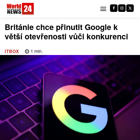
Británie chce přinutit Google k
větší otevřenosti vůči konkurenci
1
min.
ITBOX