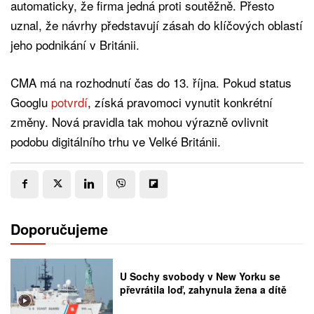
automaticky, že firma jedná proti soutěžně. Přesto
uznal, že návrhy představují zásah do klíčových oblastí
jeho podnikání v Británii.
CMA má na rozhodnutí čas do 13. října. Pokud status
Googlu
potvrdí
, získá pravomoci vynutit konkrétní
změny. Nová pravidla tak mohou výrazně ovlivnit
podobu digitálního trhu ve Velké Británii.
Doporučujeme
U Sochy svobody v New Yorku se
převrátila loď, zahynula žena a dítě