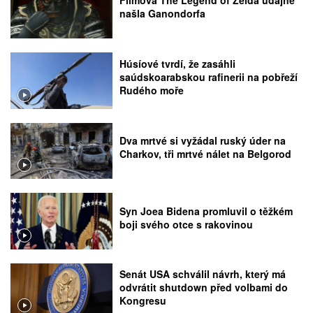
Filmová The Legend of Zelda údajně
našla Ganondorfa
Húsíové tvrdí, že zasáhli
saúdskoarabskou rafinerii na pobřeží
Rudého moře
Dva mrtvé si vyžádal ruský úder na
Charkov, tři mrtvé nálet na Belgorod
Syn Joea Bidena promluvil o těžkém
boji svého otce s rakovinou
Senát USA schválil návrh, který má
odvrátit shutdown před volbami do
Kongresu