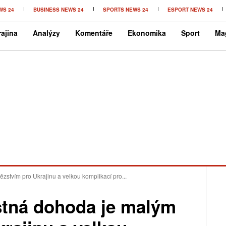
WS 24
BUSINESS NEWS 24
SPORTS NEWS 24
ESPORT NEWS 24
ajina
Analýzy
Komentáře
Ekonomika
Sport
Ma
stvím pro Ukrajinu a velkou komplikací pro...
tná dohoda je malým