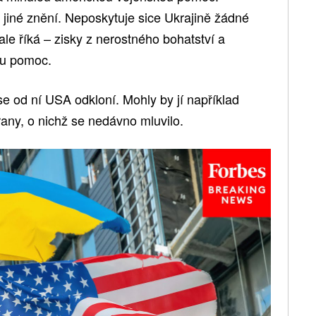
iné znění. Neposkytuje sice Ukrajině žádné
le říká – zisky z nerostného bohatství a
ou pomoc.
se od ní USA odkloní. Mohly by jí například
any, o nichž se nedávno mluvilo.