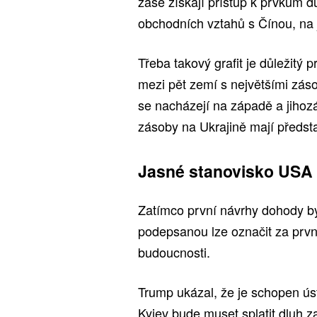
zase získají přístup k prvkům d
obchodních vztahů s Čínou, na 
Třeba takový grafit je důležitý p
mezi pět zemí s největšími zás
se nacházejí na západě a jihoz
zásoby na Ukrajině mají předsta
Jasné stanovisko USA
Zatímco první návrhy dohody by
podepsanou lze označit za první
budoucnosti.
Trump ukázal, že je schopen ús
Kyjev bude muset splatit dluh 