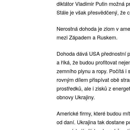
diktátor Vladimir Putin možná p
Stále je však přesvědčený, že c
Nerostná dohoda je zlom v amer
mezi Západem a Ruskem.
Dohoda dává USA přednostní prá
a říká, že budou profitovat neje
zemního plynu a ropy. Počítá i 
rovným dílem přispívat obě str
prostředků, ale i zisků z energ
obnovy Ukrajiny.
Americké firmy, které budou m
od daní. Ukrajina tak dostane 