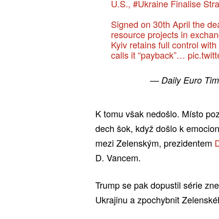
U.S.,
#Ukraine
Finalise Stra
Signed on 30th April the de
resource projects in exchan
Kyiv retains full control wit
calls it “payback”…
pic.twi
— Daily Euro Tim
K tomu však nedošlo. Místo poz
dech šok, když došlo k emocio
mezi Zelenským, prezidentem
D. Vancem.
Trump se pak dopustil série zne
Ukrajinu a zpochybnit Zelenskéh