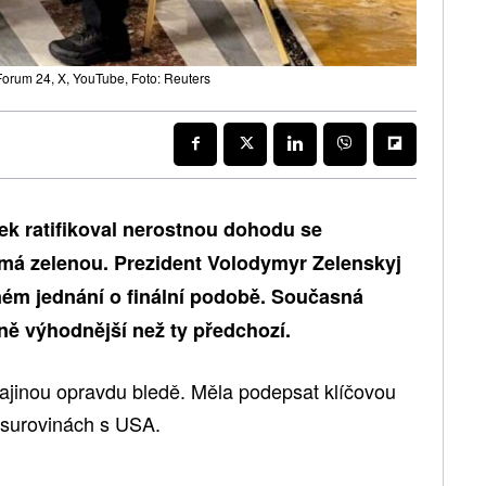
Forum 24, X, YouTube, Foto: Reuters
tek ratifikoval nerostnou dohodu se
má zelenou. Prezident Volodymyr Zelenskyj
vném jednání o finální podobě. Současná
ně výhodnější než ty předchozí.
rajinou opravdu bledě. Měla podepsat klíčovou
surovinách s USA.