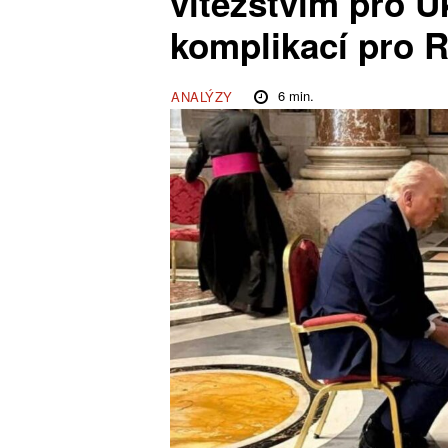
vítězstvím pro U
komplikací pro 
6
min.
ANALÝZY