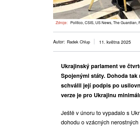
Zdroje:
Politico, CSIS, US News, The Guardian, 
Autor:
Radek Chlup
11. května 2025
Ukrajinský parlament ve čtvr
Spojenými státy. Dohoda tak 
schválil její podpis po usilo
verze je pro Ukrajinu minimál
Ještě v únoru to vypadalo s Uk
dohodu o vzácných nerostných 