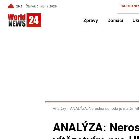
C
WORLD NE
29.3
Čtvrtek 6. srpna 2026
Czech
Zprávy
Domácí
Ukr
Analýzy
ANALÝZA: Nerostná dohoda je malým vítěz
ANALÝZA: Neros