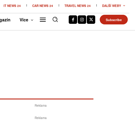
IT NEWS 24
CAR NEWS 24
TRAVEL NEWS 24
DALŠÍ WEBY
gazín
Více
Subscribe
Reklama
Reklama