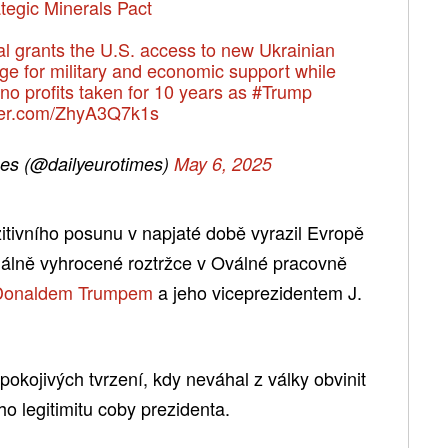
tegic Minerals Pact
al grants the U.S. access to new Ukrainian
ge for military and economic support while
h no profits taken for 10 years as
#Trump
tter.com/ZhyA3Q7k1s
es (@dailyeurotimes)
May 6, 2025
itivního posunu v napjaté době vyrazil Evropě
nálně vyhrocené roztržce v Oválné pracovně
Donaldem Trumpem
a jeho viceprezidentem J.
pokojivých tvrzení, kdy neváhal z války obvinit
o legitimitu coby prezidenta.