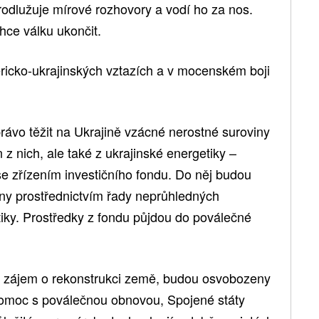
rodlužuje mírové rozhovory a vodí ho za nos.
hce válku ukončit.
icko-ukrajinských vztazích a v mocenském boji
vo těžit na Ukrajině vzácné nerostné suroviny
n z nich, ale také z ukrajinské energetiky –
se zřízením investičního fondu. Do něj budou
any prostřednictvím řady neprůhledných
etiky. Prostředky z fondu půjdou do poválečné
ít zájem o rekonstrukci země, budou osvobozeny
pomoc s poválečnou obnovou, Spojené státy