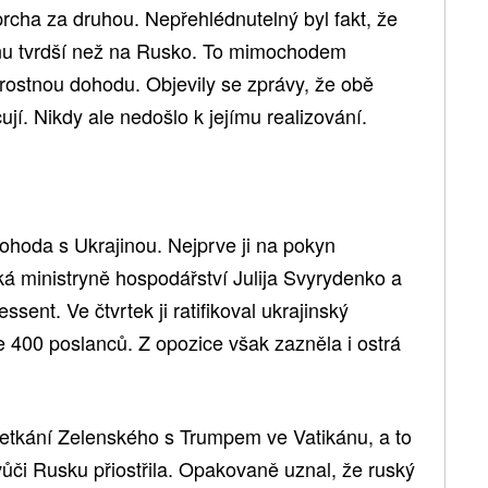
rcha za druhou. Nepřehlédnutelný byl fakt, že
jinu tvrdší než na Rusko. To mimochodem
rostnou dohodu. Objevily se zprávy, že obě
ují. Nikdy ale nedošlo k jejímu realizování.
ohoda s Ukrajinou. Nejprve ji na pokyn
á ministryně hospodářství Julija Svyrydenko a
ssent. Ve čtvrtek ji ratifikoval ukrajinský
 400 poslanců. Z opozice však zazněla i ostrá
etkání Zelenského s Trumpem ve Vatikánu, a to
ůči Rusku přiostřila. Opakovaně uznal, že ruský