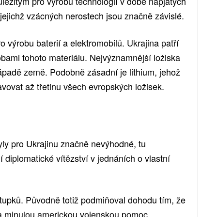
ůležitým pro výrobu technologií v době napjatých
jejichž vzácných nerostech jsou značně závislé.
ro výrobu baterií a elektromobilů. Ukrajina patří
obami tohoto materiálu. Nejvýznamnější ložiska
ápadě země. Podobně zásadní je lithium, jehož
vovat až třetinu všech evropských ložisek.
ly pro Ukrajinu značně nevýhodné, tu
 diplomatické vítězství v jednáních o vlastní
tupků. Původně totiž podmiňoval dohodu tím, že
za minulou americkou vojenskou pomoc.