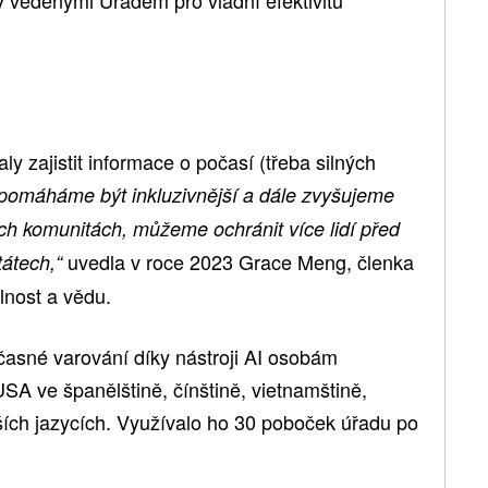
 zajistit informace o počasí (třeba silných
 pomáháme být inkluzivnější a dále zvyšujeme
h komunitách, můžeme ochránit více lidí před
uvedla v roce 2023 Grace Meng, členka
átech,“
lnost a vědu.
asné varování díky nástroji AI osobám
SA ve španělštině, čínštině, vietnamštině,
lších jazycích. Využívalo ho 30 poboček úřadu po