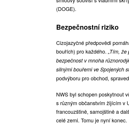
(DOGE).
Bezpečnostní riziko
Cizojazyčné předpovědi pomáhaly
bouřích) pro každého.
„Tím, že
bezpečnost v mnoha různorodýc
silnými bouřemi ve Spojených st
podvýboru pro obchod, spraved
NWS byl schopen poskytnout vč
s různým občanstvím žijícím v U
francouzštině, samojštině a da
celé zemi. Tomu je nyní konec.