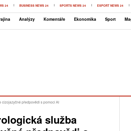
WS 24
BUSINESS NEWS 24
SPORTS NEWS 24
ESPORT NEWS 24
ajina
Analýzy
Komentáře
Ekonomika
Sport
Ma
e cizojazyčné předpovědi s pomocí AI
ologická služba