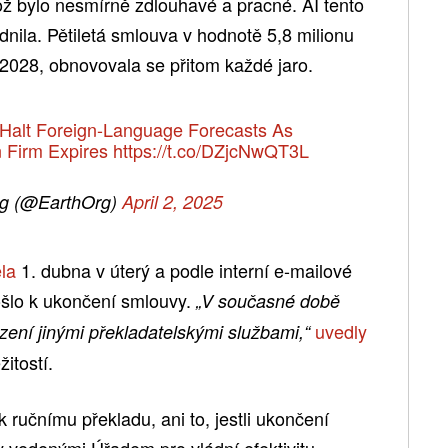
ož bylo nesmírně zdlouhavé a pracné. AI tento
dnila. Pětiletá smlouva v hodnotě 5,8 milionu
 2028, obnovovala se přitom každé jaro.
 Halt Foreign-Language Forecasts As
n Firm Expires
https://t.co/DZjcNwQT3L
rg (@EarthOrg)
April 2, 2025
la
1. dubna v úterý a podle interní e-mailové
šlo k ukončení smlouvy.
„V současné době
uvedly
zení jinými překladatelskými službami,“
itostí.
k ručnímu překladu, ani to, jestli ukončení
y vedenými Úřadem pro vládní efektivitu