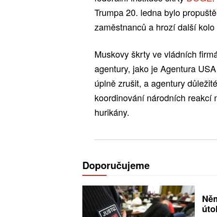
Trumpa 20. ledna bylo propuštěn
zaměstnanců a hrozí další kolo
Muskovy škrty ve vládních fir
agentury, jako je Agentura USA
úplně zrušit, a agentury důleži
koordinování národních reakcí n
hurikány.
Doporučujeme
Něm
úto