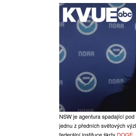
NSW je agentura spadající pod
jednu z předních světových výz
federální instituce škrty
DOGE
.