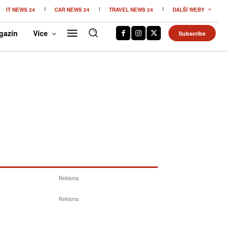
IT NEWS 24
CAR NEWS 24
TRAVEL NEWS 24
DALŠÍ WEBY
gazín
Více
Subscribe
Reklama
Reklama