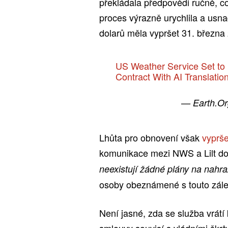
překládala předpovědi ručně, c
proces výrazně urychlila a usna
dolarů měla vypršet 31. března
US Weather Service Set to
Contract With AI Translatio
— Earth.O
Lhůta pro obnovení však
vyprše
komunikace mezi NWS a Lilt do
neexistují žádné plány na nahra
osoby obeznámené s touto zálež
Není jasné, zda se služba vrátí 
smlouvy souvisí s vládními škrt