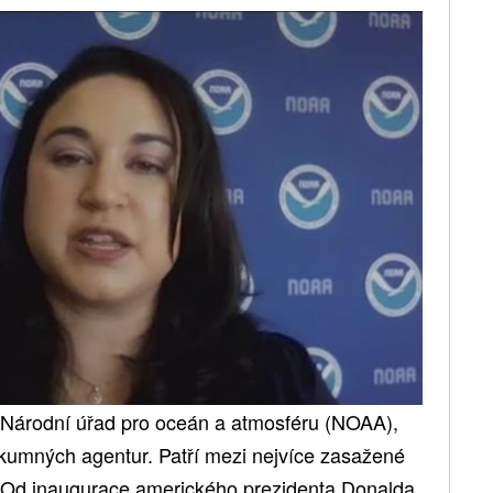
 Národní úřad pro oceán a atmosféru (NOAA),
kumných agentur. Patří mezi nejvíce zasažené
 Od inaugurace amerického prezidenta Donalda