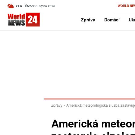
C
WORLD NE
21.6
Čtvrtek 6. srpna 2026
Czech
Zprávy
Domácí
Ukr
Zprávy
Americká meteorologická služba zastavuj
Americká meteor