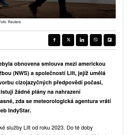
Foto: Reuters
 nebyla obnovena smlouva mezi americkou
bou (NWS) a společností Lilt, jejíž umělá
tvorbu cizojazyčných předpovědí počasí,
istují žádné plány na nahrazení
jasné, zda se meteorologická agentura vrátí
eb IndyStar.
é služby Lilt od roku 2023. Do té doby