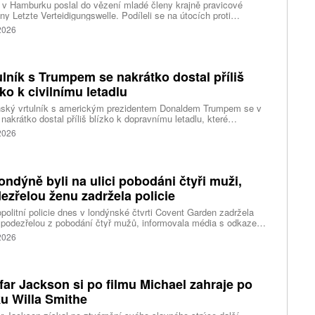
v Hamburku poslal do vězení mladé členy krajně pravicové
ny Letzte Verteidigungswelle. Podíleli se na útocích proti
lickým zařízením a levicovým institucím. Tresty dosahují až pěti
 2026
ulník s Trumpem se nakrátko dostal příliš
zko k civilnímu letadlu
nský vrtulník s americkým prezidentem Donaldem Trumpem se v
 nakrátko dostal příliš blízko k dopravnímu letadlu, které
ovalo z washingtonského letiště Ronalda Reagana, uvedl dnes
 2026
cký Federální úřad pro letectví (FAA). Podle Bílého domu Trump
 v nebezpečí. Informuje o tom agentura Reuters, podle které i tak
ent vzbuzuje vážné otázky, proč bylo letadlu umožněno
rtovat. Národní úřad pro bezpečnost v dopravě (NTSB) zvažuje,
ondýně byli na ulici pobodáni čtyři muži,
i zahájí vyšetřování.
ezřelou ženu zadržela policie
politní policie dnes v londýnské čtvrti Covent Garden zadržela
 podezřelou z pobodání čtyř mužů, informovala média s odkazem
stní úřady. Mluvčí londýnské záchranné služby uvedl, že čtyři
 2026
nti byli ošetřeni na místě a převezeni do nedalekého
acentra. Podle stanice Sky News se policie domnívá, že incident
sí s problémy s duševním zdravím.
far Jackson si po filmu Michael zahraje po
u Willa Smithe