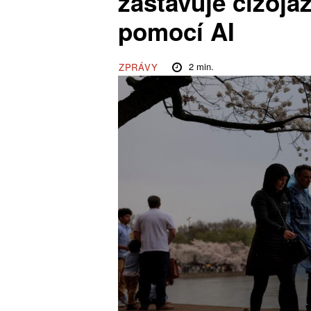
zastavuje cizoja
pomocí AI
2
min.
ZPRÁVY