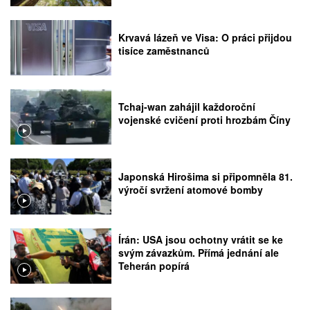
Krvavá lázeň ve Visa: O práci přijdou
tisíce zaměstnanců
Tchaj-wan zahájil každoroční
vojenské cvičení proti hrozbám Číny
Japonská Hirošima si připomněla 81.
výročí svržení atomové bomby
Írán: USA jsou ochotny vrátit se ke
svým závazkům. Přímá jednání ale
Teherán popírá