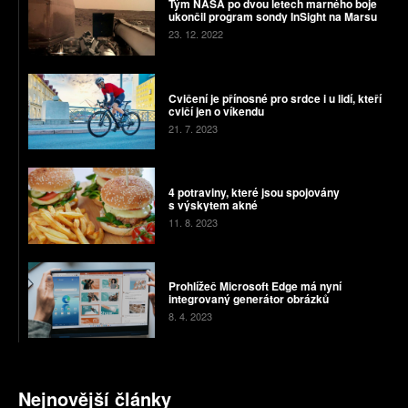
Tým NASA po dvou letech marného boje
ukončil program sondy InSight na Marsu
23. 12. 2022
Cvičení je přínosné pro srdce i u lidí, kteří
cvičí jen o víkendu
21. 7. 2023
4 potraviny, které jsou spojovány
s výskytem akné
11. 8. 2023
Prohlížeč Microsoft Edge má nyní
integrovaný generátor obrázků
8. 4. 2023
Nejnovější články