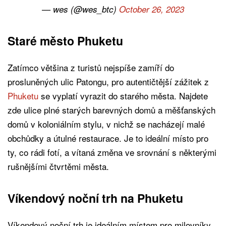
— wes (@wes_btc)
October 26, 2023
Staré město Phuketu
Zatímco většina z turistů nejspíše zamíří do
prosluněných ulic Patongu, pro autentičtější zážitek z
Phuketu
se vyplatí vyrazit do starého města. Najdete
zde ulice plné starých barevných domů a měšťanských
domů v koloniálním stylu, v nichž se nacházejí malé
obchůdky a útulné restaurace. Je to ideální místo pro
ty, co rádi fotí, a vítaná změna ve srovnání s některými
rušnějšími čtvrtěmi města.
Víkendový noční trh na Phuketu
Víkendový noční trh je ideálním místem pro milovníky