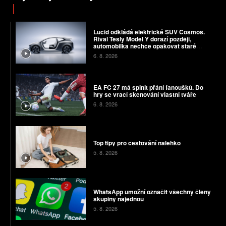
Lucid odkládá elektrické SUV Cosmos.
Rival Tesly Model Y dorazí později,
automobilka nechce opakovat staré
chyby
6. 8. 2026
EA FC 27 má splnit přání fanoušků. Do
hry se vrací skenování vlastní tváře
6. 8. 2026
Top tipy pro cestování nalehko
5. 8. 2026
WhatsApp umožní označit všechny členy
skupiny najednou
5. 8. 2026