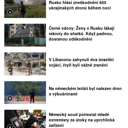
Rusko hlásí zneškodnění 605
ukrajinských dronů během noci
Černé vdovy: Ženy v Rusku lákají
rekruty do sňatků. Když padnou,
dostanou odškodnění
V Libanonu zahynuli dva izraelští
vojáci, čtyři byli vážně zraněni
Na německém letišti byl nalezen dron
s výbušninami
Německý soud potrestal mladé
extremisty za útoky na uprchlická
zařízení