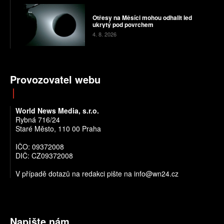
Otřesy na Měsíci mohou odhalit led
ukrytý pod povrchem
4. 8. 2026
Provozovatel webu
World News Media, s.r.o.
Rybná 716/24
Staré Město, 110 00 Praha
IČO: 09372008
DIČ: CZ09372008
V případě dotazů na redakci pište na info@wn24.cz
Napište nám