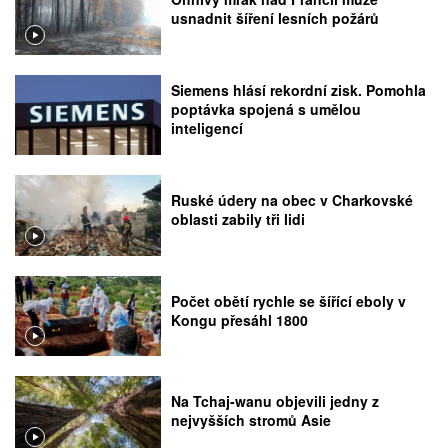
usnadnit šíření lesních požárů
Siemens hlásí rekordní zisk. Pomohla
poptávka spojená s umělou
inteligencí
Ruské údery na obec v Charkovské
oblasti zabily tři lidi
Počet obětí rychle se šířící eboly v
Kongu přesáhl 1800
Na Tchaj-wanu objevili jedny z
nejvyšších stromů Asie