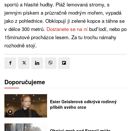
sportů a hlasité hudby. Pláž lemovaná stromy, s
jemným pískem a průzračně modrým mořem, vypadá
jako z pohlednice. Obklopují ji zelené kopce a táhne se
v délce 300 metrů.
Dostanete se na ní
buď lodí, nebo po
15minutové procházce lesem. Za tu trochu námahy
rozhodně stojí.
Doporučujeme
Ester Geislerová odkrývá rodinný
příběh svého otce
Ohnivý mrak nad Francií může