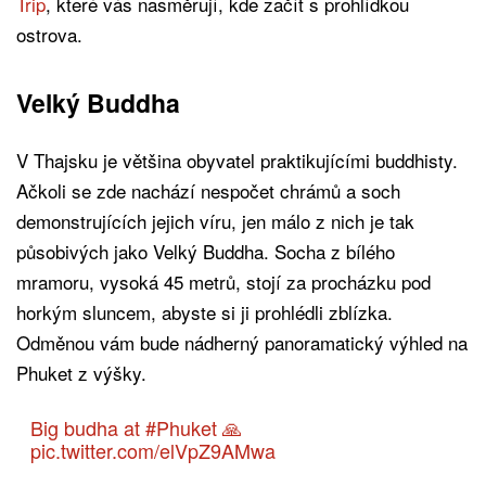
Trip
, které vás nasměrují, kde začít s prohlídkou
ostrova.
Velký Buddha
V Thajsku je většina obyvatel praktikujícími buddhisty.
Ačkoli se zde nachází nespočet chrámů a soch
demonstrujících jejich víru, jen málo z nich je tak
působivých jako Velký Buddha. Socha z bílého
mramoru, vysoká 45 metrů, stojí za procházku pod
horkým sluncem, abyste si ji prohlédli zblízka.
Odměnou vám bude nádherný panoramatický výhled na
Phuket z výšky.
Big budha at
#Phuket
🙏
pic.twitter.com/elVpZ9AMwa