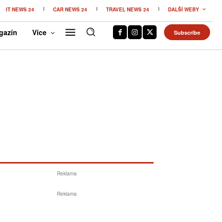
IT NEWS 24
CAR NEWS 24
TRAVEL NEWS 24
DALŠÍ WEBY
gazín
Více
Subscribe
Reklama
Reklama