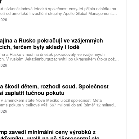
r
ká nízkonákladová letecká společnost easyJet přijala nabídku na
etí od americké investiční skupiny Apollo Global Management.
akce oceňuje aerolinku na 5,7 miliardy liber, tedy přibližně 162
 2026
rd korun.
ajina a Rusko pokračují ve vzájemných
cích, terčem byly sklady i lodě
ina a Rusko v noci na dnešek pokračovaly ve vzájemných
ch. V ruském Jekatěrinburguzachvátil po ukrajinském útoku požár
tické centrum ruského internetového prodejce Wildberries.
 2026
čnost o tom informovala bez podrobností na síti Telegram.
k ruské dronové útoky podle ukrajinských úřadů způsobily požár
ělských skladů v obci Balaklija v Charkovské oblasti na východě
iny, napsal Reuters.
a škodí dětem, rozhodl soud. Společnost
í zaplatit tučnou pokutu
v americkém státě Nové Mexiko uložil společnosti Meta
orms pokutu v celkové výši 567 milionů dolarů (téměř 12 miliard
) za újmu, kterou její platformy Facebook a Instagram působí
 2026
ým lidem. Firma musí změnit způsob ověřování věku.
mp zavedl minimální ceny výrobků z
ykřemíku, uvalil na ně 15procentní clo