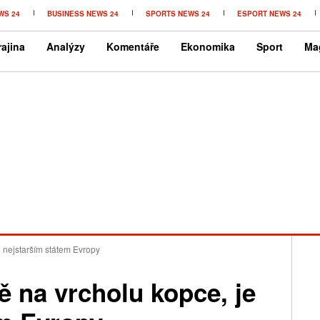
WS 24
BUSINESS NEWS 24
SPORTS NEWS 24
ESPORT NEWS 24
ajina
Analýzy
Komentáře
Ekonomika
Sport
Ma
 nejstarším státem Evropy
 na vrcholu kopce, je