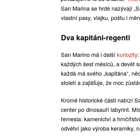
San Marina se hrdě nazývají „Sam
vlastní pasy, vlajku, poštu i měn
Dva kapitáni-regenti
San Marino má i další
kuriozity
:
každých šest měsíců, a devět sa
každá má svého „kapitána“, něco
století a zajišťuje, že moc zůs
Kromě historické části nabízí 
center po dinosauří labyrint. Mís
řemesla: kamenictví a hrnčířství
odvětví jako výroba keramiky, n