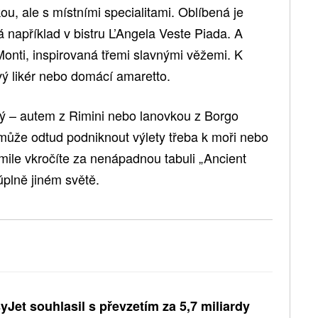
ou, ale s místními specialitami. Oblíbená je
například v bistru L’Angela Veste Piada. A
onti, inspirovaná třemi slavnými věžemi. K
ový likér nebo domácí amaretto.
ý – autem z Rimini nebo lanovkou z Borgo
 může odtud podniknout výlety třeba k moři nebo
mile vkročíte za nenápadnou tabuli „Ancient
úplně jiném světě.
yJet souhlasil s převzetím za 5,7 miliardy