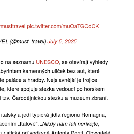
#musttravel
pic.twitter.com/muOaTGQdCK
ᒪ (@must_travel)
July 5, 2025
ého na seznamu
UNESCO
, se otevírají výhledy
abyrintem kamenných uliček bez aut, které
é paláce a hradby. Nejslavnější je trojice
le, které spojuje stezka vedoucí po horském
 i tzv. Čarodějnickou stezku a muzeum zbraní.
italsky a jedí typická jídla regionu Romagna,
ačením „Italové“.
„Nikdy nám tak neříkejte,
turistická průvodkyně Antonia Ponti. Obyvatelé