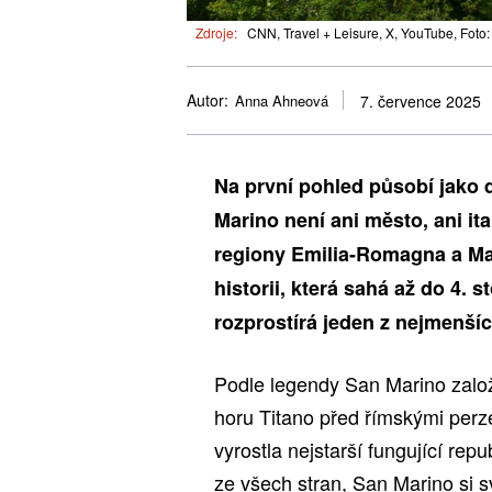
Zdroje:
CNN, Travel + Leisure, X, YouTube, Foto
Autor:
Anna Ahneová
7. července 2025
Na první pohled působí jako 
Marino není ani město, ani it
regiony Emilia-Romagna a Mar
historii, která sahá až do 4. 
rozprostírá jeden z nejmenšíc
Podle legendy San Marino založ
horu Titano před římskými perz
vyrostla nejstarší fungující repu
ze všech stran, San Marino si sv