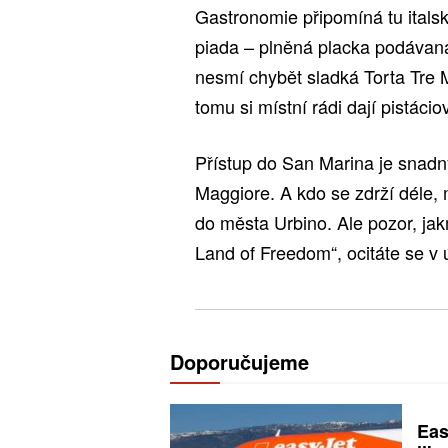
Gastronomie připomíná tu italsk
piada – plněná placka podávaná 
nesmí chybět sladká Torta Tre M
tomu si místní rádi dají pistáci
Přístup do San Marina je snadn
Maggiore. A kdo se zdrží déle,
do města Urbino. Ale pozor, jak
Land of Freedom“, ocitáte se v 
Doporučujeme
Eas