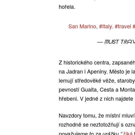
hořela.
San Marino,
#Italy
.
#travel
— ᗰᑌST TᖇᗩᐯE
Z historického centra, zapsan
na Jadran i Apeniny. Město je l
lemují středověké věže, starobyl
pevností Guaita, Cesta a Monta
hřebeni. V jedné z nich najdete
Navzdory tomu, že místní mluví 
rozhodně se neztotožňují s ozn
říká
považujeme to za urážku,“