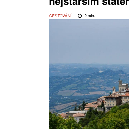
nejstarším stát
2
min.
CESTOVÁNÍ