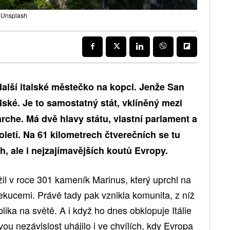
: Unsplash
další italské městečko na kopci. Jenže San
alské. Je to samostatný stát, vklíněný mezi
che. Má dvě hlavy státu, vlastní parlament a
století. Na 61 kilometrech čtverečních se tu
h, ale i nejzajímavějších koutů Evropy.
il v roce 301 kameník Marinus, který uprchl na
ekucemi. Právě tady pak vznikla komunita, z níž
blika na světě. A i když ho dnes obklopuje Itálie
ou nezávislost uhájilo i ve chvílích, kdy Evropa