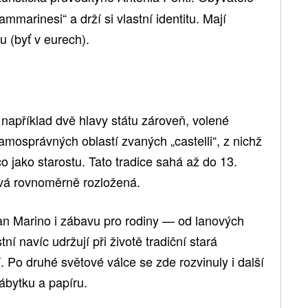
marinesi“ a drží si vlastní identitu. Mají
u (byť v eurech).
 například dvě hlavy státu zároveň, volené
mosprávných oblastí zvaných „castelli“, z nichž
 jako starostu. Tato tradice sahá až do 13.
tává rovnoměrně rozložená.
San Marino i zábavu pro rodiny — od lanových
tní navíc udržují při životě tradiční stará
. Po druhé světové válce se zde rozvinuly i další
ábytku a papíru.