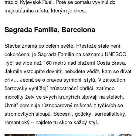
tradici Kyjevské Rusi. Poté se pomalu vyvinul do
majestátního místa, kterým je dnes.
Sagrada Familia, Barcelona
Stavba známá po celém světě. Přestože stále není
dokončena, je Sagrada Familia na seznamu UNESCO.
Tyčí se více než 160 metrů nad plážemi Costa Brava.
Jakmile vstoupíte dovnitř, nebudete vědět, kam se dívat
dřív… Jedná se o pravou symfonii stylů. V zákoutích
čertovsky vyhlížejí hrůzostrašní chrliči, zatímco
monolity želv ve svých krunýřích ulpívají na stélách.
Uvnitř dominuje různobarevný mišmaš z tyčících se
stromovitých sloupů. Secesní, gotický, surrealistický,
romantický – najdete tu skoro každý styl.