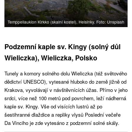
Temppeliaukion Kirkko (skalní kostel), Helsinky. Foto: Unsplash
Podzemní kaple sv. Kingy (solný důl
Wieliczka), Wieliczka, Polsko
Tunely a komory solného dolu Wieliczka (též světového
dědictví UNESCO), vytesané hluboko do země jižně od
Krakova, vyvolávají v návštěvnících úžas. Přímo v jeho
srdci, více než 100 metrů pod povrchem, leží nádherná
kaple sv. Kingy. Vše od visících lustrů až po
šestihranné dlaždice a repliky vlysů Poslední večeře
Da Vinciho je zde vytesáno z podzemní solné skály.