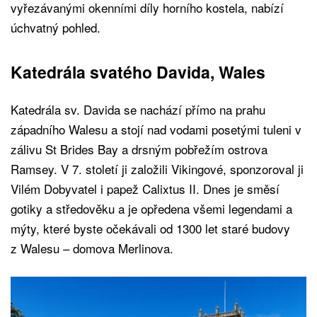
vyřezávanými okenními díly horního kostela, nabízí
úchvatný pohled.
Katedrála svatého Davida, Wales
Katedrála sv. Davida se nachází přímo na prahu
západního Walesu a stojí nad vodami posetými tuleni v
zálivu St Brides Bay a drsným pobřežím ostrova
Ramsey. V 7. století ji založili Vikingové, sponzoroval ji
Vilém Dobyvatel i papež Calixtus II. Dnes je směsí
gotiky a středověku a je opředena všemi legendami a
mýty, které byste očekávali od 1300 let staré budovy
z Walesu – domova Merlinova.