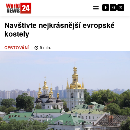
Navštivte nejkrásnější evropské
kostely
5
min.
CESTOVÁNÍ