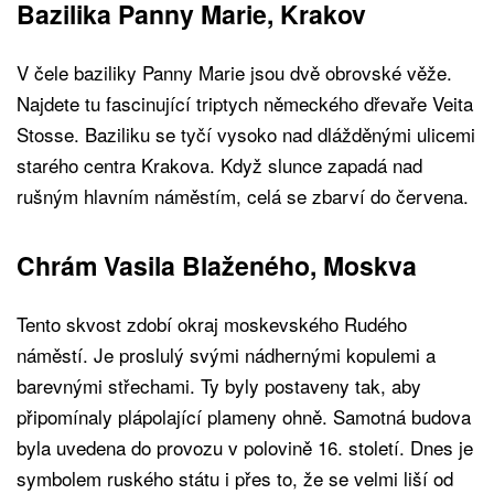
Bazilika Panny Marie, Krakov
V čele baziliky Panny Marie jsou dvě obrovské věže.
Najdete tu fascinující triptych německého dřevaře Veita
Stosse. Baziliku se tyčí vysoko nad dlážděnými ulicemi
starého centra Krakova. Když slunce zapadá nad
rušným hlavním náměstím, celá se zbarví do červena.
Chrám Vasila Blaženého, Moskva
Tento skvost zdobí okraj moskevského Rudého
náměstí. Je proslulý svými nádhernými kopulemi a
barevnými střechami. Ty byly postaveny tak, aby
připomínaly plápolající plameny ohně. Samotná budova
byla uvedena do provozu v polovině 16. století. Dnes je
symbolem ruského státu i přes to, že se velmi liší od