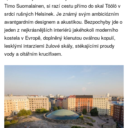
Timo Suomalainen, si razí cestu přímo do skal Töölö v
srdci rušných Helsinek. Je známý svým ambiciózním
avantgardním designem a akustikou. Bezpochyby jde o
jeden z nejkrásnějších interiérů jakéhokoli moderního
kostela v Evropě, doplněný klenutou oválnou kopulí,
lesklými intarziemi žulové skály, stékajícími proudy
vody a oltářním krucifixem.