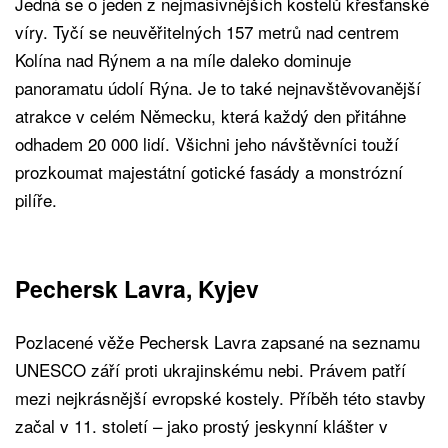
Jedná se o jeden z nejmasivnějších kostelů křesťanské
víry. Tyčí se neuvěřitelných 157 metrů nad centrem
Kolína nad Rýnem a na míle daleko dominuje
panoramatu údolí Rýna. Je to také nejnavštěvovanější
atrakce v celém Německu, která každý den přitáhne
odhadem 20 000 lidí. Všichni jeho návštěvníci touží
prozkoumat majestátní gotické fasády a monstrózní
pilíře.
Pechersk Lavra, Kyjev
Pozlacené věže Pechersk Lavra zapsané na seznamu
UNESCO září proti ukrajinskému nebi. Právem patří
mezi nejkrásnější evropské kostely. Příběh této stavby
začal v 11. století – jako prostý jeskynní klášter v