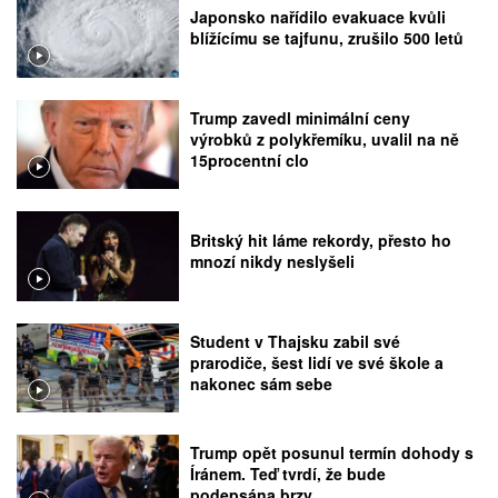
Japonsko nařídilo evakuace kvůli
blížícímu se tajfunu, zrušilo 500 letů
Trump zavedl minimální ceny
výrobků z polykřemíku, uvalil na ně
15procentní clo
Britský hit láme rekordy, přesto ho
mnozí nikdy neslyšeli
Student v Thajsku zabil své
prarodiče, šest lidí ve své škole a
nakonec sám sebe
Trump opět posunul termín dohody s
Íránem. Teď tvrdí, že bude
podepsána brzy