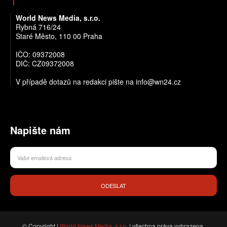
World News Media, s.r.o.
Rybná 716/24
Staré Město, 110 00 Praha
IČO: 09372008
DIČ: CZ09372008
V případě dotazů na redakci pište na info@wn24.cz
Napište nám
ODESLAT
© Copyright |
World News Media, s.r.o.
| všechna práva vyhrazena.