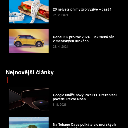
20 největších mýtů o výživě – část 1
25. 2. 2021
Renault 5 pro rok 2024. Elektrická síla
v městských uličkách
28. 4. 2024
Nejnovější články
Google ukáže nový Pixel 11. Prezentaci
povede Trevor Noah
8. 8. 2026
Na Tobago Cays potkáte víc mořských