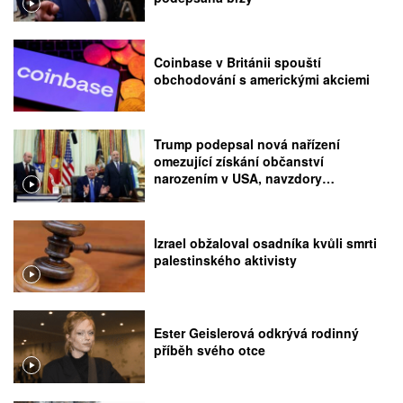
Coinbase v Británii spouští
obchodování s americkými akciemi
Trump podepsal nová nařízení
omezující získání občanství
narozením v USA, navzdory
rozhodnutí Nejvyššího soudu
Izrael obžaloval osadníka kvůli smrti
palestinského aktivisty
Ester Geislerová odkrývá rodinný
příběh svého otce