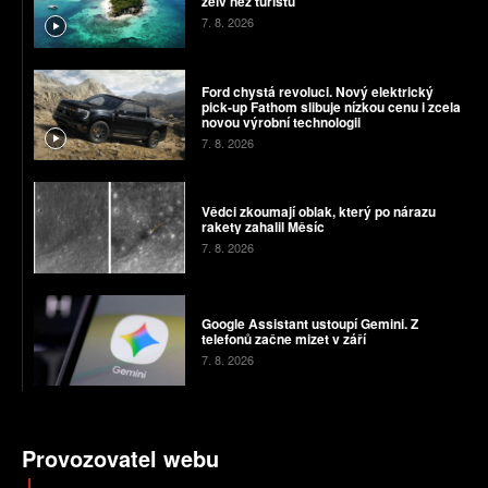
želv než turistů
7. 8. 2026
Ford chystá revoluci. Nový elektrický
pick-up Fathom slibuje nízkou cenu i zcela
novou výrobní technologii
7. 8. 2026
Vědci zkoumají oblak, který po nárazu
rakety zahalil Měsíc
7. 8. 2026
Google Assistant ustoupí Gemini. Z
telefonů začne mizet v září
7. 8. 2026
Provozovatel webu