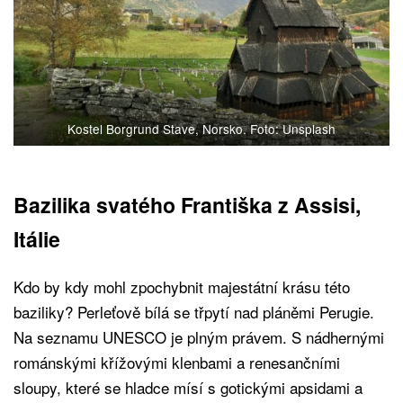
Kostel Borgrund Stave, Norsko. Foto: Unsplash
Bazilika svatého Františka z Assisi,
Itálie
Kdo by kdy mohl zpochybnit majestátní krásu této
baziliky? Perleťově bílá se třpytí nad pláněmi Perugie.
Na seznamu UNESCO je plným právem. S nádhernými
románskými křížovými klenbami a renesančními
sloupy, které se hladce mísí s gotickými apsidami a