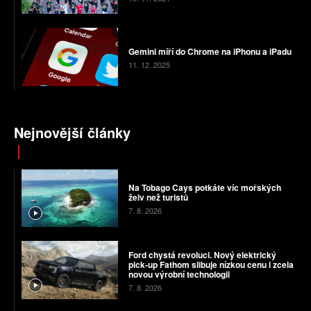
Gemini míří do Chrome na iPhonu a iPadu
11. 12. 2025
Nejnovější články
Na Tobago Cays potkáte víc mořských
želv než turistů
7. 8. 2026
Ford chystá revoluci. Nový elektrický
pick-up Fathom slibuje nízkou cenu i zcela
novou výrobní technologii
7. 8. 2026