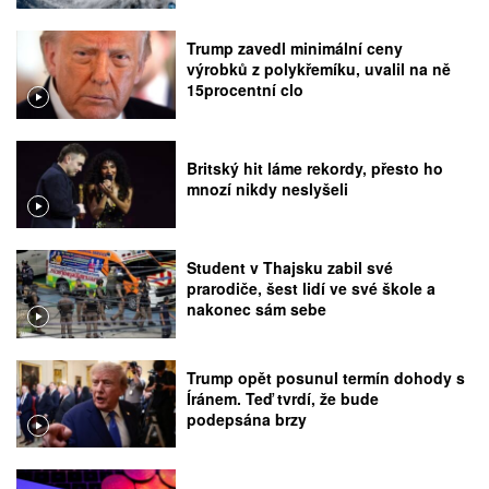
Trump zavedl minimální ceny
výrobků z polykřemíku, uvalil na ně
15procentní clo
Britský hit láme rekordy, přesto ho
mnozí nikdy neslyšeli
Student v Thajsku zabil své
prarodiče, šest lidí ve své škole a
nakonec sám sebe
Trump opět posunul termín dohody s
Íránem. Teď tvrdí, že bude
podepsána brzy