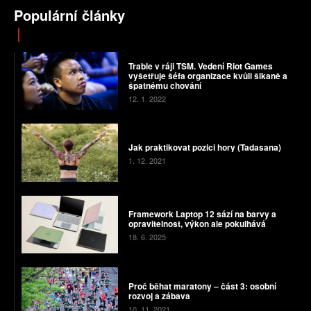
Populární články
Trable v ráji TSM. Vedení Riot Games
vyšetřuje šéfa organizace kvůli šikaně a
špatnému chování
12. 1. 2022
Jak praktikovat pozici hory (Tadasana)
1. 12. 2021
Framework Laptop 12 sází na barvy a
opravitelnost, výkon ale pokulhává
18. 6. 2025
Proč běhat maratony – část 3: osobní
rozvoj a zábava
10. 11. 2021