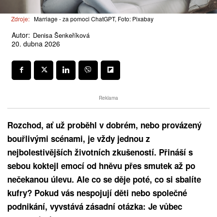
Zdroje:
Marriage - za pomoci ChatGPT, Foto: Pixabay
Autor:
Denisa Šenkeříková
20. dubna 2026
Reklama
Rozchod, ať už proběhl v dobrém, nebo provázený
bouřlivými scénami, je vždy jednou z
nejbolestivějších životních zkušeností. Přináší s
sebou koktejl emocí od hněvu přes smutek až po
nečekanou úlevu. Ale co se děje poté, co si sbalíte
kufry? Pokud vás nespojují děti nebo společné
podnikání, vyvstává zásadní otázka: Je vůbec