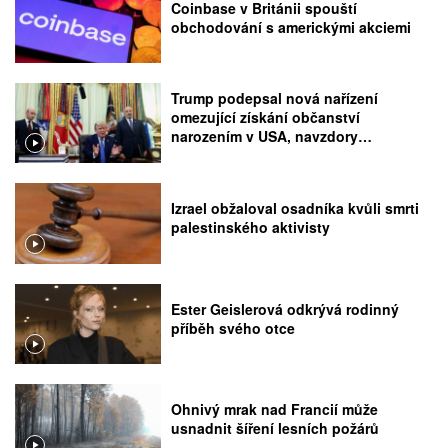
Coinbase v Británii spouští
obchodování s americkými akciemi
Trump podepsal nová nařízení
omezující získání občanství
narozením v USA, navzdory
rozhodnutí Nejvyššího soudu
Izrael obžaloval osadníka kvůli smrti
palestinského aktivisty
Ester Geislerová odkrývá rodinný
příběh svého otce
Ohnivý mrak nad Francií může
usnadnit šíření lesních požárů