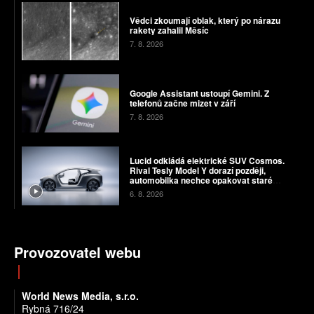
Vědci zkoumají oblak, který po nárazu
rakety zahalil Měsíc
7. 8. 2026
Google Assistant ustoupí Gemini. Z
telefonů začne mizet v září
7. 8. 2026
Lucid odkládá elektrické SUV Cosmos.
Rival Tesly Model Y dorazí později,
automobilka nechce opakovat staré
chyby
6. 8. 2026
Provozovatel webu
World News Media, s.r.o.
Rybná 716/24