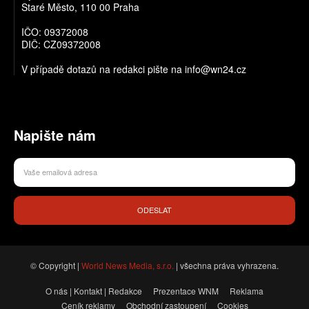
Staré Město, 110 00 Praha
IČO: 09372008
DIČ: CZ09372008
V případě dotazů na redakci pište na info@wn24.cz
Napište nám
ODESLAT
© Copyright |
World News Media, s.r.o.
| všechna práva vyhrazena.
O nás | Kontakt | Redakce
Prezentace WNM
Reklama
Ceník reklamy
Obchodní zastoupení
Cookies