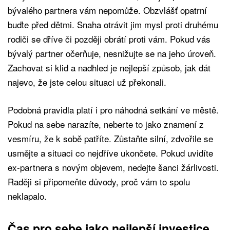
bývalého partnera vám nepomůže. Obzvlášť opatrní
buďte před dětmi. Snaha otrávit jim mysl proti druhému
rodiči se dříve či později obrátí proti vám. Pokud vás
bývalý partner očerňuje, nesnižujte se na jeho úroveň.
Zachovat si klid a nadhled je nejlepší způsob, jak dát
najevo, že jste celou situaci už překonali.
Podobná pravidla platí i pro náhodná setkání ve městě.
Pokud na sebe narazíte, neberte to jako znamení z
vesmíru, že k sobě patříte. Zůstaňte silní, zdvořile se
usmějte a situaci co nejdříve ukončete. Pokud uvidíte
ex-partnera s novým objevem, nedejte šanci žárlivosti.
Raději si připomeňte důvody, proč vám to spolu
neklapalo.
Čas pro sebe jako nejlepší investice