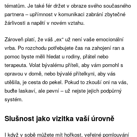
tématům. Je také fér držet v obraze svého současného
partnera – upřímnost v komunikaci zabrání zbytečné
žárlivosti a napětí v novém vztahu.
Zároveň platí, že váš „ex“ už není vaše emocionální
vrba. Po rozchodu potřebujete čas na zahojení ran a
pomoc byste měli hledat u rodiny, přátel nebo
terapeuta. Volat bývalému příteli, aby vám pomohl s
opravou v domě, nebo bývalé přítelkyni, aby vás
utěšila, je cesta do pekel. Pokud to zkouší oni na vás,
buďte laskaví, ale pevní – už nejste jejich podpůrný
systém.
Slušnost jako vizitka vaší úrovně
I když v sobě můžete mít hořkost, veřejné pomlouvání