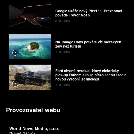
Google ukáže nový Pixel 11. Prezentaci
povede Trevor Noah
8. 8. 2026
Na Tobago Cays potkáte víc mořských
želv než turistů
7. 8. 2026
Ford chystá revoluci. Nový elektrický
pick-up Fathom slibuje nízkou cenu i zcela
novou výrobní technologii
7. 8. 2026
Provozovatel webu
World News Media, s.r.o.
Rybná 716/24