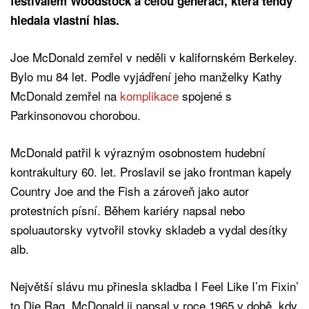
festivalem Woodstock a celou generací, která tehdy
hledala vlastní hlas.
Joe McDonald zemřel v neděli v kalifornském Berkeley.
Bylo mu 84 let. Podle vyjádření jeho manželky Kathy
McDonald zemřel na
komplikace
spojené s
Parkinsonovou chorobou.
McDonald patřil k výrazným osobnostem hudební
kontrakultury 60. let. Proslavil se jako frontman kapely
Country Joe and the Fish a zároveň jako autor
protestních písní. Během kariéry napsal nebo
spoluautorsky vytvořil stovky skladeb a vydal desítky
alb.
Největší slávu mu přinesla skladba I Feel Like I’m Fixin’
to Die Rag. McDonald ji napsal v roce 1965 v době, kdy