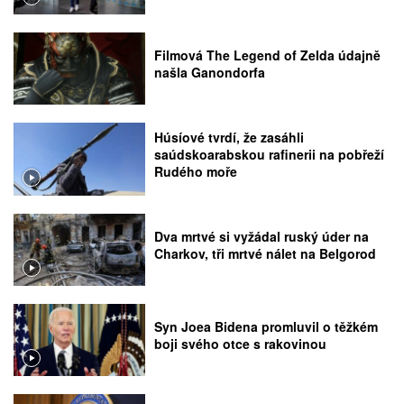
Filmová The Legend of Zelda údajně
našla Ganondorfa
Húsíové tvrdí, že zasáhli
saúdskoarabskou rafinerii na pobřeží
Rudého moře
Dva mrtvé si vyžádal ruský úder na
Charkov, tři mrtvé nálet na Belgorod
Syn Joea Bidena promluvil o těžkém
boji svého otce s rakovinou