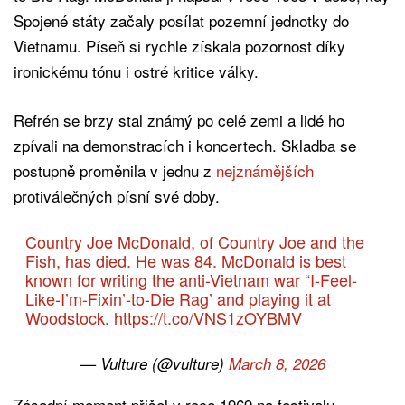
Spojené státy začaly posílat pozemní jednotky do
Vietnamu. Píseň si rychle získala pozornost díky
ironickému tónu i ostré kritice války.
Refrén se brzy stal známý po celé zemi a lidé ho
zpívali na demonstracích i koncertech. Skladba se
postupně proměnila v jednu z
nejznámějších
protiválečných písní své doby.
Country Joe McDonald, of Country Joe and the
Fish, has died. He was 84. McDonald is best
known for writing the anti-Vietnam war “I-Feel-
Like-I’m-Fixin’-to-Die Rag’ and playing it at
Woodstock.
https://t.co/VNS1zOYBMV
— Vulture (@vulture)
March 8, 2026
Zásadní moment přišel v roce 1969 na festivalu