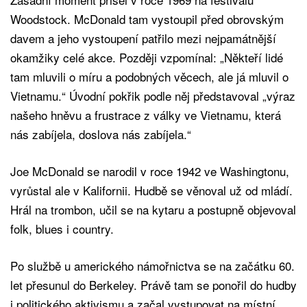
Woodstock. McDonald tam vystoupil před obrovským
davem a jeho vystoupení patřilo mezi nejpamátnější
okamžiky celé akce. Později vzpomínal: „Někteří lidé
tam mluvili o míru a podobných věcech, ale já mluvil o
Vietnamu.“ Úvodní pokřik podle něj představoval „výraz
našeho hněvu a frustrace z války ve Vietnamu, která
nás zabíjela, doslova nás zabíjela.“
Joe McDonald se narodil v roce 1942 ve Washingtonu,
vyrůstal ale v Kalifornii. Hudbě se věnoval už od mládí.
Hrál na trombon, učil se na kytaru a postupně objevoval
folk, blues i country.
Po službě u amerického námořnictva se na začátku 60.
let přesunul do Berkeley. Právě tam se ponořil do hudby
i politického aktivismu a začal vystupovat na místní