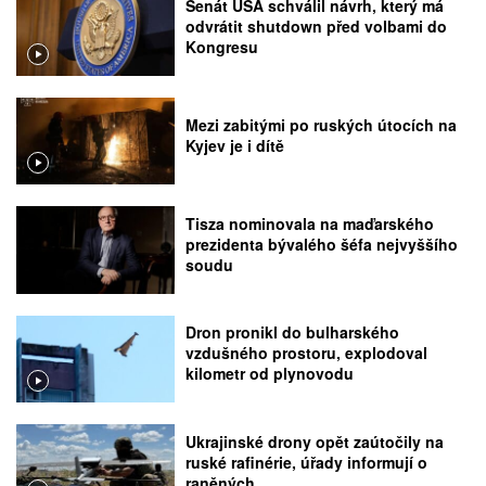
Senát USA schválil návrh, který má
odvrátit shutdown před volbami do
Kongresu
Mezi zabitými po ruských útocích na
Kyjev je i dítě
Tisza nominovala na maďarského
prezidenta bývalého šéfa nejvyššího
soudu
Dron pronikl do bulharského
vzdušného prostoru, explodoval
kilometr od plynovodu
Ukrajinské drony opět zaútočily na
ruské rafinérie, úřady informují o
raněných