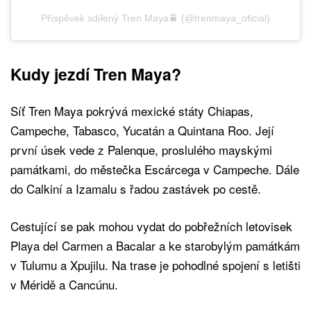
Příspěvek sdílený Tren Maya🚆 (@trenmaya_oficial)
Kudy jezdí Tren Maya?
Síť Tren Maya pokrývá mexické státy Chiapas,
Campeche, Tabasco, Yucatán a Quintana Roo. Její
první úsek vede z Palenque, proslulého mayskými
památkami, do městečka Escárcega v Campeche. Dále
do Calkiní a Izamalu s řadou zastávek po cestě.
Cestující se pak mohou vydat do pobřežních letovisek
Playa del Carmen a Bacalar a ke starobylým památkám
v Tulumu a Xpujilu. Na trase je pohodlné spojení s letišti
v Méridě a Cancúnu.