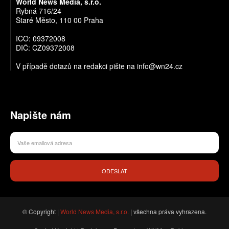
World News Media, s.r.o.
Rybná 716/24
Staré Město, 110 00 Praha
IČO: 09372008
DIČ: CZ09372008
V případě dotazů na redakci pište na info@wn24.cz
Napište nám
ODESLAT
© Copyright |
World News Media, s.r.o.
| všechna práva vyhrazena.