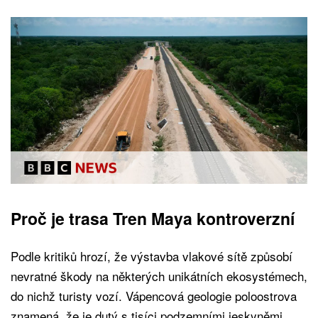
Proč je trasa Tren Maya kontroverzní
Podle kritiků hrozí, že výstavba vlakové sítě způsobí
nevratné škody na některých unikátních ekosystémech,
do nichž turisty vozí. Vápencová geologie poloostrova
znamená, že je dutý s tisíci podzemními jeskyněmi