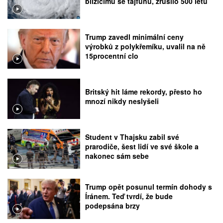
blížícímu se tajfunu, zrušilo 500 letů
Trump zavedl minimální ceny
výrobků z polykřemíku, uvalil na ně
15procentní clo
Britský hit láme rekordy, přesto ho
mnozí nikdy neslyšeli
Student v Thajsku zabil své
prarodiče, šest lidí ve své škole a
nakonec sám sebe
Trump opět posunul termín dohody s
Íránem. Teď tvrdí, že bude
podepsána brzy