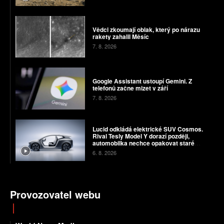
Vědci zkoumají oblak, který po nárazu
rakety zahalil Měsíc
7. 8. 2026
Google Assistant ustoupí Gemini. Z
telefonů začne mizet v září
7. 8. 2026
Lucid odkládá elektrické SUV Cosmos.
Rival Tesly Model Y dorazí později,
automobilka nechce opakovat staré
chyby
6. 8. 2026
Provozovatel webu