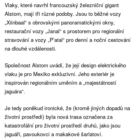
Vlaky, které navrhl francouzský železniční gigant
Alstom, mají tři různé podoby. Jsou to běžné vozy
„Xiinbaal“ s obrovskými panoramatickými okny,
restaurační vozy „Janal“ s prostorem pro regionální
stravování a vozy „P’atal“ pro denní a noční cestování
na dlouhé vzdálenosti.
Společnost Alstom uvádí, že její design elektrického
vlaku je pro Mexiko exkluzivní. Jeho exteriér je
inspirován regionálním uměním a „majestátností
jaguára“.
Je tedy poněkud ironické, že (kromě jiných dopadů na
životní prostředí) byla nová trasa označena za
katastrofální pro životní prostředí druhů, jako jsou
jaguáři, pavoukovci a makakové šarlatoví.