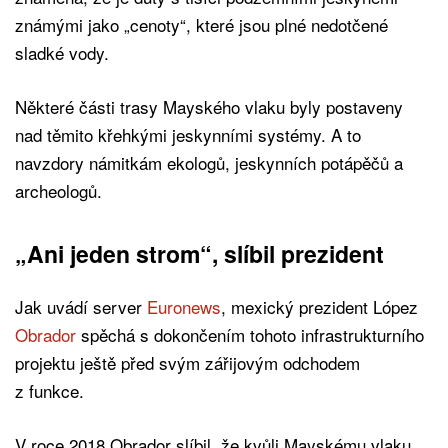
známými jako „cenoty“, které jsou plné nedotčené
sladké vody.
Některé části trasy Mayského vlaku byly postaveny
nad těmito křehkými jeskynními systémy. A to
navzdory námitkám ekologů, jeskynních potápěčů a
archeologů.
„Ani jeden strom“, slíbil prezident
Jak uvádí server
Euronews
, mexický prezident López
Obrador
spěchá s dokončením tohoto infrastrukturního
projektu ještě před svým zářijovým odchodem
z funkce.
V roce 2018 Obrador slíbil, že kvůli Mayskému vlaku