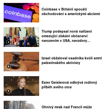
Coinbase v Británii spouští
obchodování s americkými akciemi
Trump podepsal nová nařízení
omezující získání občanství
narozením v USA, navzdory
rozhodnutí Nejvyššího soudu
Izrael obžaloval osadníka kvůli smrti
palestinského aktivisty
Ester Geislerová odkrývá rodinný
příběh svého otce
Ohnivý mrak nad Francií může