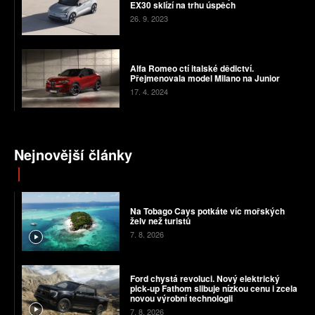
EX30 sklízí na trhu úspěch
26. 9. 2023
Alfa Romeo ctí italské dědictví.
Přejmenovala model Milano na Junior
17. 4. 2024
Nejnovější články
Na Tobago Cays potkáte víc mořských
želv než turistů
7. 8. 2026
Ford chystá revoluci. Nový elektrický
pick-up Fathom slibuje nízkou cenu i zcela
novou výrobní technologii
7. 8. 2026