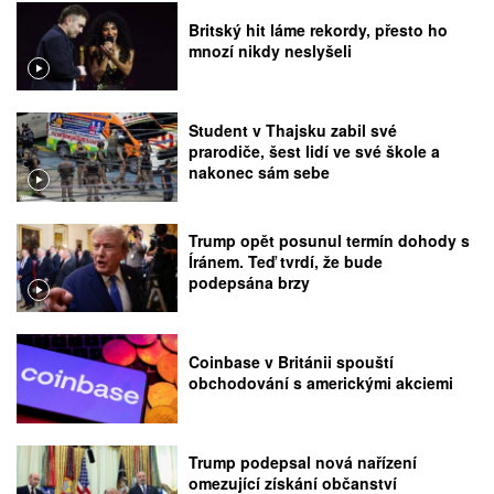
Britský hit láme rekordy, přesto ho
mnozí nikdy neslyšeli
Student v Thajsku zabil své
prarodiče, šest lidí ve své škole a
nakonec sám sebe
Trump opět posunul termín dohody s
Íránem. Teď tvrdí, že bude
podepsána brzy
Coinbase v Británii spouští
obchodování s americkými akciemi
Trump podepsal nová nařízení
omezující získání občanství