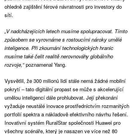
ohledně zajištění férové návratnosti pro investory do
sítí.
„V nadcházejících letech musíme spolupracovat. Tímto
způsobem se vyrovnáme s rostoucími nároky umělé
inteligence. Při zkoumání technologických hranic
musíme také čelit realitě nerovnováhy globálního
poznamenal Yang.
rozvoje,“
Vysvětlil, že 300 milionů lidí stále nemá žádné mobilní
pokrytí – tato digitální propast se může s akcelerující
umělou inteligencí dále prohlubovat. Její překonání
vyžaduje neustálé inovace prostřednictvím rozmanitých
portfolií spektra a nákladově efektivního návrhu řešení.
Inovativní systém RuralStar společnosti Huawei pro
všechny scénáře, který je nasazen ve více než 80