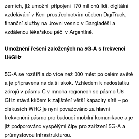
zemích, již umožnil připojení 170 milionů lidí, digitální
vzdělávání v Keni prostřednictvím učeben DigiTruck,
finanční služby na úrovni vesnic v Bangladéši a
vzdálenou lékařskou péči v Argentině.
Umožnění řešení založených na 5G-A s frekvencí
U6GHz
5G-A se rozšířila do více než 300 měst po celém světě
a je připravena na další skok. Vzhledem k nedostatku
zdrojů v pásmu C v mnoha regionech se pásmo U6
GHz stává klíčem k zajištění větší kapacity sítě – po
diskusích WRC je nyní považováno za hlavní
frekvenční pásmo pro budoucí mobilní komunikace a je
již podporováno vyspělými čipy pro zařízení 5G-A a
průmyslovou infrastrukturou.