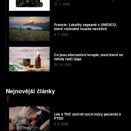
27. 1. 2025
Francie: Lokality zapsané v UNESCO,
které rozhodně musíte navštívit
4. 7. 2024
Co jsou alternativní terapie, mezi které se
někdy řadí i jóga
31. 12. 2021
Nejnovější články
Lék s THC zmírnil noční můry pacientů s
PTSD
8. 8. 2026