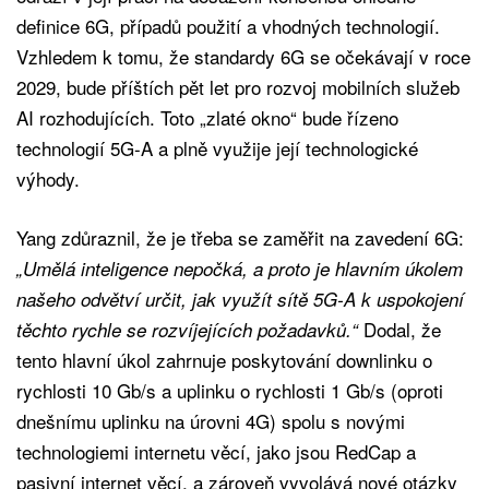
definice 6G, případů použití a vhodných technologií.
Vzhledem k tomu, že standardy 6G se očekávají v roce
2029, bude příštích pět let pro rozvoj mobilních služeb
AI rozhodujících. Toto „zlaté okno“ bude řízeno
technologií 5G-A a plně využije její technologické
výhody.
Yang zdůraznil, že je třeba se zaměřit na zavedení 6G:
„Umělá inteligence nepočká, a proto je hlavním úkolem
našeho odvětví určit, jak využít sítě 5G-A k uspokojení
Dodal, že
těchto rychle se rozvíjejících požadavků.“
tento hlavní úkol zahrnuje poskytování downlinku o
rychlosti 10 Gb/s a uplinku o rychlosti 1 Gb/s (oproti
dnešnímu uplinku na úrovni 4G) spolu s novými
technologiemi internetu věcí, jako jsou RedCap a
pasivní internet věcí, a zároveň vyvolává nové otázky