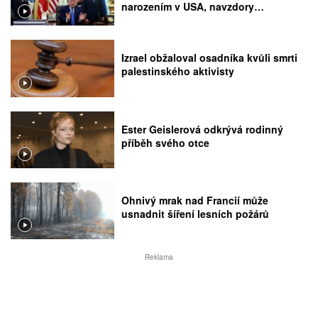
narozením v USA, navzdory
rozhodnutí Nejvyššího soudu
Izrael obžaloval osadníka kvůli smrti
palestinského aktivisty
Ester Geislerová odkrývá rodinný
příběh svého otce
Ohnivý mrak nad Francií může
usnadnit šíření lesních požárů
Reklama