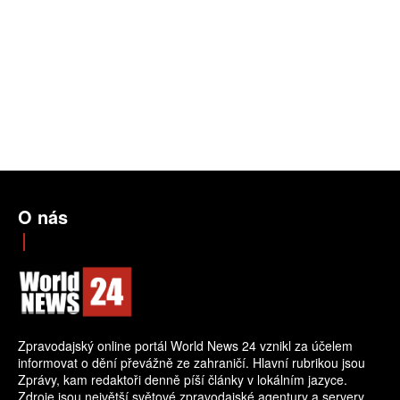
O nás
Zpravodajský online portál World News 24 vznikl za účelem
informovat o dění převážně ze zahraničí. Hlavní rubrikou jsou
Zprávy, kam redaktoři denně píší články v lokálním jazyce.
Zdroje jsou největší světové zpravodajské agentury a servery