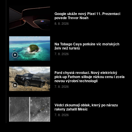
Google ukáže nový Pixel 11. Prezentaci
povede Trevor Noah
8. 8. 2026
Na Tobago Cays potkáte víc mořských
želv než turistů
7. 8. 2026
Ford chystá revoluci. Nový elektrický
pick-up Fathom slibuje nízkou cenu i zcela
novou výrobní technologii
7. 8. 2026
Vědci zkoumají oblak, který po nárazu
rakety zahalil Měsíc
7. 8. 2026