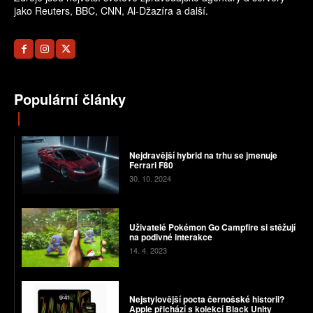
jako Reuters, BBC, CNN, Al-Džazíra a další.
Populární články
Nejdravější hybrid na trhu se jmenuje
Ferrari F80
30. 10. 2024
Uživatelé Pokémon Go Campfire si stěžují
na podivné interakce
14. 4. 2023
Nejstylovější pocta černošské historii?
Apple přichází s kolekcí Black Unity