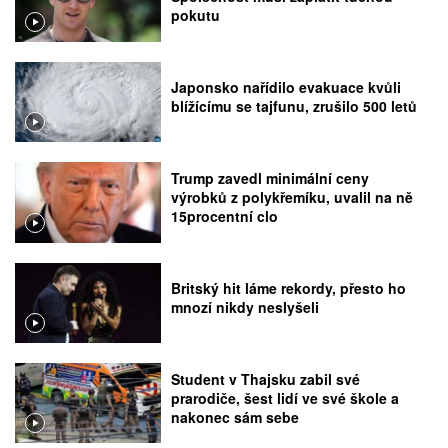
pokutu
Japonsko nařídilo evakuace kvůli
blížícímu se tajfunu, zrušilo 500 letů
Trump zavedl minimální ceny
výrobků z polykřemíku, uvalil na ně
15procentní clo
Britský hit láme rekordy, přesto ho
mnozí nikdy neslyšeli
Student v Thajsku zabil své
prarodiče, šest lidí ve své škole a
nakonec sám sebe