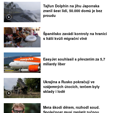
Tajfun Dolphin na jihu Japonska
zranil šest lidí, 50.000 domů je bez
proudu
Španělsko zavádí kontroly na hranici
s Itálií kvůli migrační vlně
EasyJet souhlasil s převzetím za 5,7
miliardy liber
Ukrajina a Rusko pokračují ve
vzájemných útocích, terčem byly
sklady i lodě
Meta škodí dětem, rozhodl soud.
Společnost musí zaplatit tučnou