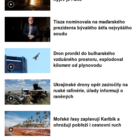
Tisza nominovala na maďarského
prezidenta bývalého šéfa nejvyššího
soudu
Dron pronikl do bulharského
vzdušného prostoru, explodoval
kilometr od plynovodu
Ukrajinské drony opět zaútočily na
ruské rafinérie, úřady informují o
raněných
Mořské řasy zaplavují Karibik a
ohrožují pobřeží i cestovní ruch