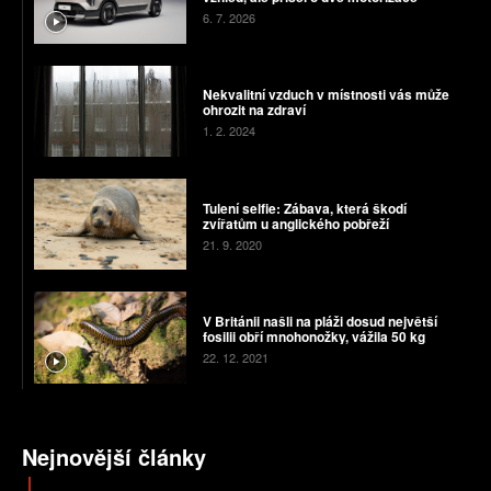
6. 7. 2026
Nekvalitní vzduch v místnosti vás může
ohrozit na zdraví
1. 2. 2024
Tulení selfie: Zábava, která škodí
zvířatům u anglického pobřeží
21. 9. 2020
V Británii našli na pláži dosud největší
fosilii obří mnohonožky, vážila 50 kg
22. 12. 2021
Nejnovější články