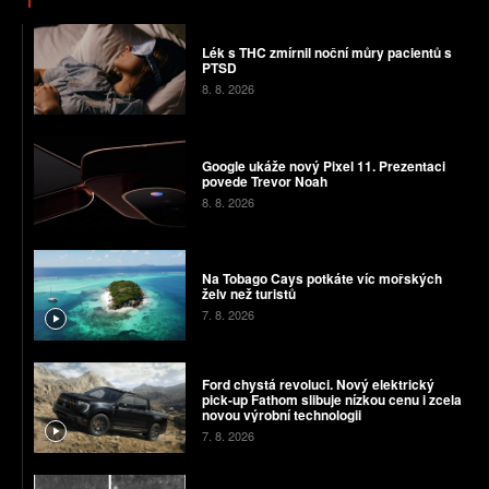
Lék s THC zmírnil noční můry pacientů s
PTSD
8. 8. 2026
Google ukáže nový Pixel 11. Prezentaci
povede Trevor Noah
8. 8. 2026
Na Tobago Cays potkáte víc mořských
želv než turistů
7. 8. 2026
Ford chystá revoluci. Nový elektrický
pick-up Fathom slibuje nízkou cenu i zcela
novou výrobní technologii
7. 8. 2026