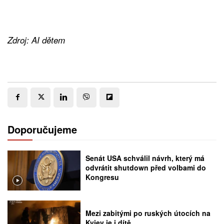
Zdroj: AI dětem
Doporučujeme
Senát USA schválil návrh, který má
odvrátit shutdown před volbami do
Kongresu
Mezi zabitými po ruských útocích na
Kyjev je i dítě