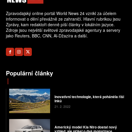
Zpravodajský online portál World News 24 vznikl za účelem
informovat o dění převážně ze zahraničí. Hlavní rubrikou jsou
Zprávy, kam redaktoři denně píší články v lokálním jazyce.
Zdroje jsou největší světové zpravodajské agentury a servery
jako Reuters, BBC, CNN, Al-Džazíra a další.
Populární články
Inovativní technologie, která poháněla říši
Inků
21. 2. 2022
Americký model Kia Niro dostal nový
vzhled, ale přišel o dvě motorizace