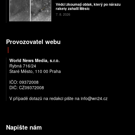
Vědci zkoumají oblak, který po nárazu
rakety zahalil Měsíc
7. 8. 2026
Provozovatel webu
World News Media, s.r.o.
Rybná 716/24
Staré Město, 110 00 Praha
IČO: 09372008
DIČ: CZ09372008
V případě dotazů na redakci pište na info@wn24.cz
Napište nám