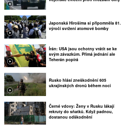
Japonská Hirošima si připomněla 81.
výročí svržení atomové bomby
Írán: USA jsou ochotny vrátit se ke
svým závazkům. Přímá jednání ale
Teherán popírá
Rusko hlásí zneškodnění 605
ukrajinských dronů během noci
Černé vdovy: Ženy v Rusku lákají
rekruty do sňatků. Když padnou,
dostanou odškodnění