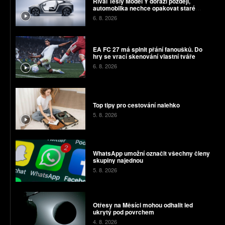
Rival Tesly Model Y dorazí později,
automobilka nechce opakovat staré
chyby
6. 8. 2026
EA FC 27 má splnit přání fanoušků. Do
hry se vrací skenování vlastní tváře
6. 8. 2026
Top tipy pro cestování nalehko
5. 8. 2026
WhatsApp umožní označit všechny členy
skupiny najednou
5. 8. 2026
Otřesy na Měsíci mohou odhalit led
ukrytý pod povrchem
4. 8. 2026