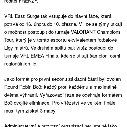
ředitel FRENZY.
VRL East: Surge tak vstupuje do hlavní fáze, která
potrvá od 16. února do 10. března. V lize se týmy utkají
o možnost postoupit do turnaje VALORANT Champions
Tour, který je v tomto esportu ekvivalentem fotbalové
Ligy mistrů. Ve druhém splitu pak vítěz postoupí do
turnaje VRL EMEA Finals, kde se utkají šampioni osmi
regionálních lig.
Jako formát pro první sezónu základní části byl zvolen
Round Robin Bo3: každý proti každému s maximálně
dvěma výhrami. Vyřazovací fáze se odehraje formátem
Bo3 dvojité eliminace. Pro vítězství ve velkém finále
musí tým získat 3 mapy.
Administrativní a provozní organizaci her, stejně jako