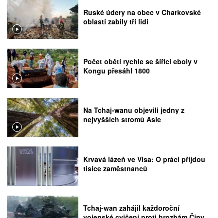
Ruské údery na obec v Charkovské
oblasti zabily tři lidi
Počet obětí rychle se šířící eboly v
Kongu přesáhl 1800
Na Tchaj-wanu objevili jedny z
nejvyšších stromů Asie
Krvavá lázeň ve Visa: O práci přijdou
tisíce zaměstnanců
Tchaj-wan zahájil každoroční
vojenské cvičení proti hrozbám Číny