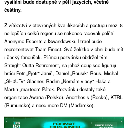
vysílání bude dostupné v pěti jazycích, včetně
češtiny.
Z vítězství v otevřených kvalifikacích a postupu mezi 8
nejlepších celků regionu se nakonec radovali polští
Anonymo Esports a l3wandowski. Izrael bude
reprezentovat Team Finest. Své želízko v ohni bude mít
i český fanoušek. Přímou pozvánku obdržel tým
Straight Outta Retirement, na jehož soupisce figurují
hráči Petr „Pjotr“ Janiš, Daniel „Rousik“ Rous, Michal
„SH0UTy“ Glacner, Radim „Nemám vlasy“ Haša a
Martin „marteen“ Pátek. Pozvánku dostaly také
organizace Awaria (Polsko), Anorthosis (Řecko), KTRL
(Rumunsko) a need more DM (Maďarsko).