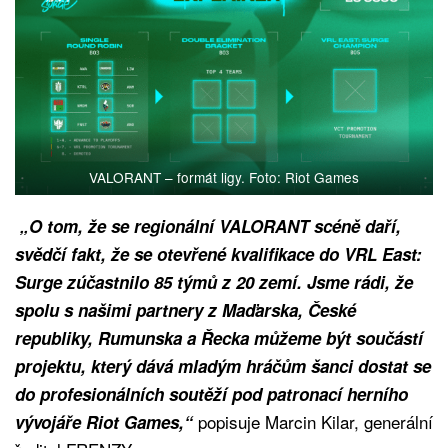
VALORANT – formát ligy. Foto: Riot Games
„O tom, že se regionální VALORANT scéně daří,
svědčí fakt, že se otevřené kvalifikace do VRL East:
Surge zúčastnilo 85 týmů z 20 zemí. Jsme rádi, že
spolu s našimi partnery z Maďarska, České
republiky, Rumunska a Řecka můžeme být součástí
projektu, který dává mladým hráčům šanci dostat se
do profesionálních soutěží pod patronací herního
popisuje Marcin Kilar, generální
vývojáře Riot Games,“