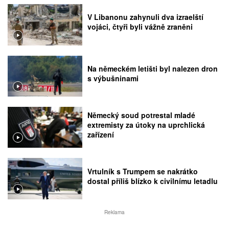
V Libanonu zahynuli dva izraelští
vojáci, čtyři byli vážně zraněni
Na německém letišti byl nalezen dron
s výbušninami
Německý soud potrestal mladé
extremisty za útoky na uprchlická
zařízení
Vrtulník s Trumpem se nakrátko
dostal příliš blízko k civilnímu letadlu
Reklama