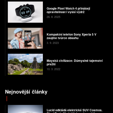
Google Pixel Watch 4 přinášejí
opravitelnost i vyšší výdrž
26. 8. 2025
Kompaktní telefon Sony Xperia 5 V
zaujme tvůrce obsahu
3. 9. 2023
Mayská civilizace: Důmyslné tajemství
přežití
10. 3. 2022
Nejnovější články
Lucid odkládá elektrické SUV Cosmos.