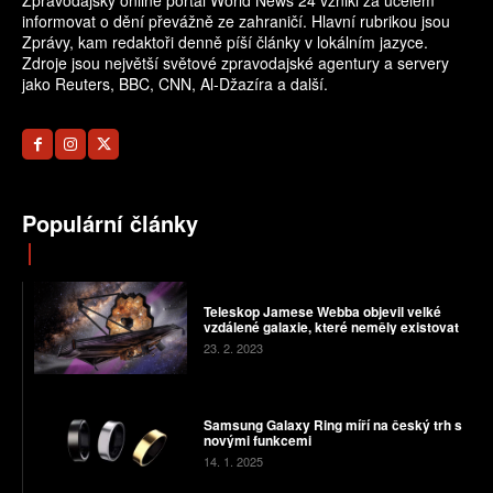
Zpravodajský online portál World News 24 vznikl za účelem
informovat o dění převážně ze zahraničí. Hlavní rubrikou jsou
Zprávy, kam redaktoři denně píší články v lokálním jazyce.
Zdroje jsou největší světové zpravodajské agentury a servery
jako Reuters, BBC, CNN, Al-Džazíra a další.
Populární články
Teleskop Jamese Webba objevil velké
vzdálené galaxie, které neměly existovat
23. 2. 2023
Samsung Galaxy Ring míří na český trh s
novými funkcemi
14. 1. 2025