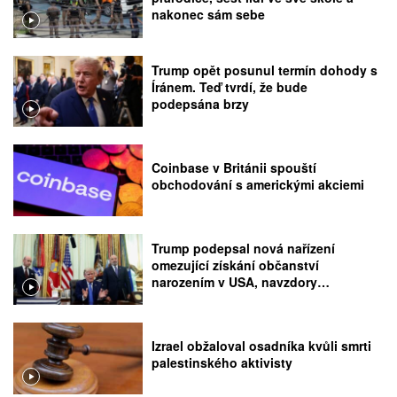
nakonec sám sebe
Trump opět posunul termín dohody s
Íránem. Teď tvrdí, že bude
podepsána brzy
Coinbase v Británii spouští
obchodování s americkými akciemi
Trump podepsal nová nařízení
omezující získání občanství
narozením v USA, navzdory
rozhodnutí Nejvyššího soudu
Izrael obžaloval osadníka kvůli smrti
palestinského aktivisty