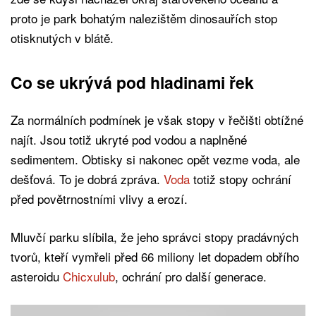
proto je park bohatým nalezištěm dinosauřích stop
otisknutých v blátě.
Co se ukrývá pod hladinami řek
Za normálních podmínek je však stopy v řečišti obtížné
najít. Jsou totiž ukryté pod vodou a naplněné
sedimentem. Obtisky si nakonec opět vezme voda, ale
dešťová. To je dobrá zpráva.
Voda
totiž stopy ochrání
před povětrnostními vlivy a erozí.
Mluvčí parku slíbila, že jeho správci stopy pradávných
tvorů, kteří vymřeli před 66 miliony let dopadem obřího
asteroidu
Chicxulub
, ochrání pro další generace.