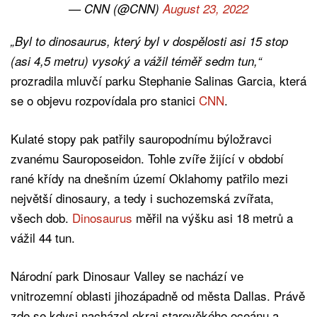
— CNN (@CNN)
August 23, 2022
„Byl to dinosaurus, který byl v dospělosti asi 15 stop
(asi 4,5 metru) vysoký a vážil téměř sedm tun,“
prozradila mluvčí parku Stephanie Salinas Garcia, která
se o objevu rozpovídala pro stanici
CNN
.
Kulaté stopy pak patřily sauropodnímu býložravci
zvanému Sauroposeidon. Tohle zvíře žijící v období
rané křídy na dnešním území Oklahomy patřilo mezi
největší dinosaury, a tedy i suchozemská zvířata,
všech dob.
Dinosaurus
měřil na výšku asi 18 metrů a
vážil 44 tun.
Národní park Dinosaur Valley se nachází ve
vnitrozemní oblasti jihozápadně od města Dallas. Právě
zde se kdysi nacházel okraj starověkého oceánu a