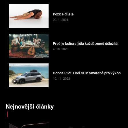
Pozice dítěte
29. 1. 2021
Proč je kultura jídla každé země důležitá
4. 10. 2023
Honda Pilot. Obří SUV stvořené pro výkon
10. 11. 2022
Nejnovější články