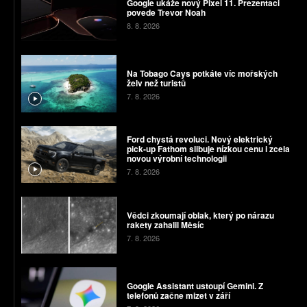
Google ukáže nový Pixel 11. Prezentaci
povede Trevor Noah
8. 8. 2026
Na Tobago Cays potkáte víc mořských
želv než turistů
7. 8. 2026
Ford chystá revoluci. Nový elektrický
pick-up Fathom slibuje nízkou cenu i zcela
novou výrobní technologii
7. 8. 2026
Vědci zkoumají oblak, který po nárazu
rakety zahalil Měsíc
7. 8. 2026
Google Assistant ustoupí Gemini. Z
telefonů začne mizet v září