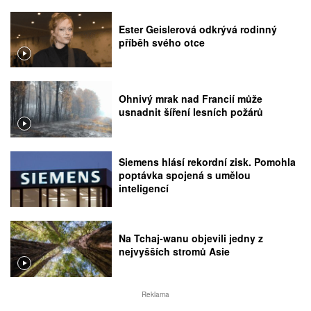
Ester Geislerová odkrývá rodinný
příběh svého otce
Ohnivý mrak nad Francií může
usnadnit šíření lesních požárů
Siemens hlásí rekordní zisk. Pomohla
poptávka spojená s umělou
inteligencí
Na Tchaj-wanu objevili jedny z
nejvyšších stromů Asie
Reklama