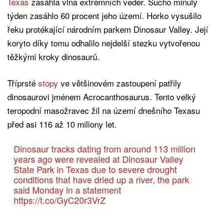
Texas
zasáhla vlna extrémních veder. Sucho minulý
týden zasáhlo 60 procent jeho území. Horko vysušilo
řeku protékající národním parkem Dinosaur Valley. Její
koryto díky tomu odhalilo nejdelší stezku vytvořenou
těžkými kroky dinosaurů.
Tříprsté
stopy
ve většinovém zastoupení patřily
dinosaurovi jménem Acrocanthosaurus. Tento velký
teropodní masožravec žil na území dnešního Texasu
před asi 116 až 10 miliony let.
Dinosaur tracks dating from around 113 million
years ago were revealed at Dinosaur Valley
State Park in Texas due to severe drought
conditions that have dried up a river, the park
said Monday in a statement
https://t.co/GyC20r3VrZ