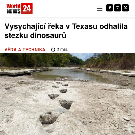
Vysychající řeka v Texasu odhalila
stezku dinosaurů
2
min.
VĚDA A TECHNIKA