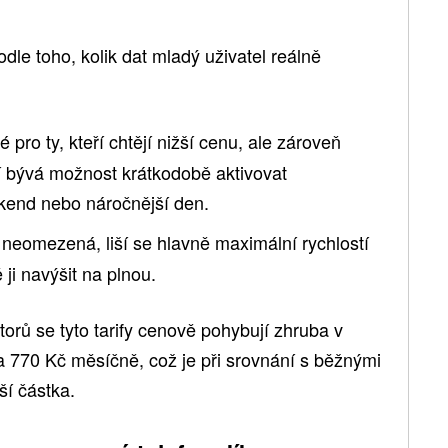
dle toho, kolik dat mladý uživatel reálně
 pro ty, kteří chtějí nižší cenu, ale zároveň
tí bývá možnost krátkodobě aktivovat
kend nebo náročnější den.
 neomezená, liší se hlavně maximální rychlostí
ji navýšit na plnou.
orů se tyto tarify cenově pohybují zhruba v
 770 Kč měsíčně, což je při srovnání s běžnými
ší částka.