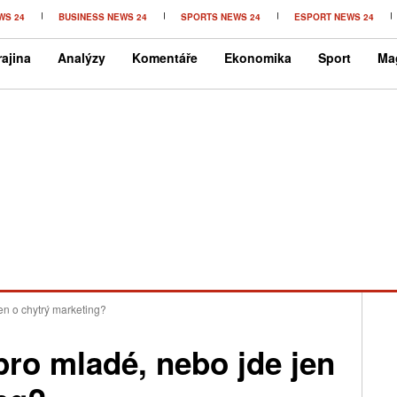
WS 24
BUSINESS NEWS 24
SPORTS NEWS 24
ESPORT NEWS 24
ajina
Analýzy
Komentáře
Ekonomika
Sport
Ma
jen o chytrý marketing?
 pro mladé, nebo jde jen