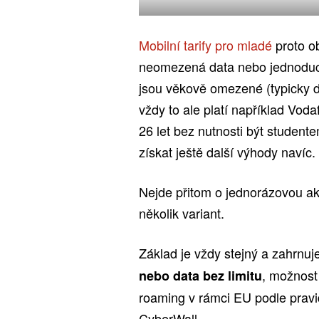
Mobilní tarify pro mladé
proto ob
neomezená data nebo jednoduch
jsou věkově omezené (typicky do
vždy to ale platí například Vod
26 let bez nutnosti být student
získat ještě další výhody navíc.
Nejde přitom o jednorázovou akc
několik variant.
Základ je vždy stejný a zahrnuj
, možnost
nebo data bez limitu
roaming v rámci EU podle pravi
CyberWall.