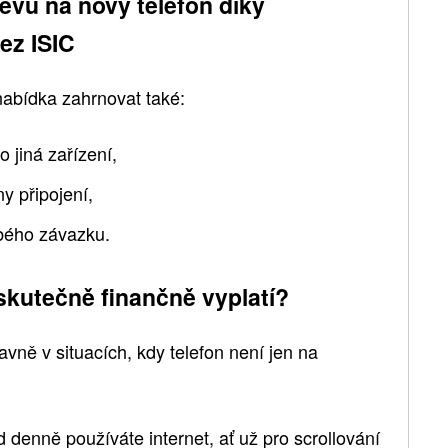
levu na nový telefon díky
ez ISIC
abídka zahrnovat také:
o jiná zařízení,
y připojení,
bého závazku.
 skutečně finančně vyplatí?
avně v situacích, kdy telefon není jen na
 denně používáte internet, ať už pro scrollování