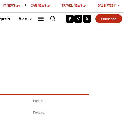
IT NEWS 24
CAR NEWS 24
TRAVEL NEWS 24
DALŠÍ WEBY
gazín
Více
Subscribe
Reklama
Reklama