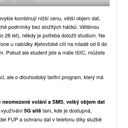
Foto: Freepik.com
vykle kombinují nižší cenu, větší objem dat,
é podmínky bez složitých háčků. Většinou
 26 let), někdy je potřeba doložit studium. Ne
afone u nabídky #jetovtobě cílí na mladé od 6 do
em. Pokud ale student jste a máte ISIC, můžete
i, ale o dlouhodobý tarifní program, který má
e
,
neomezené volání a SMS
velký objem dat
 využívání
tam, kde je dostupná,
5G sítě
del FUP a ochranu dat v telefonu díky službě