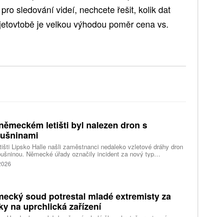
pro sledování videí, nechcete řešit, kolik dat
#jetovtobě je velkou výhodou poměr cena vs.
německém letišti byl nalezen dron s
ušninami
tišti Lipsko Halle našli zaměstnanci nedaleko vzletové dráhy dron
ušninou. Německé úřady označily incident za nový typ
čnostní hrozby a zahájily protiteroristické vyšetřování. Během
 2026
sti navíc nákladní letadlo narazilo do dosud neznámého objektu.
ecký soud potrestal mladé extremisty za
ky na uprchlická zařízení