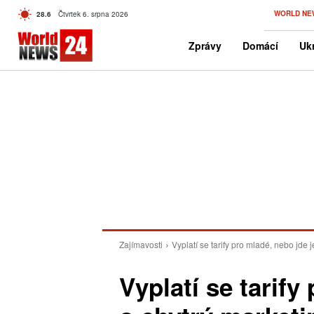
C
WORLD NE
28.6
Čtvrtek 6. srpna 2026
Czech
Zprávy
Domácí
Ukr
Zajímavosti
Vyplatí se tarify pro mladé, nebo jde 
Vyplatí se tarify