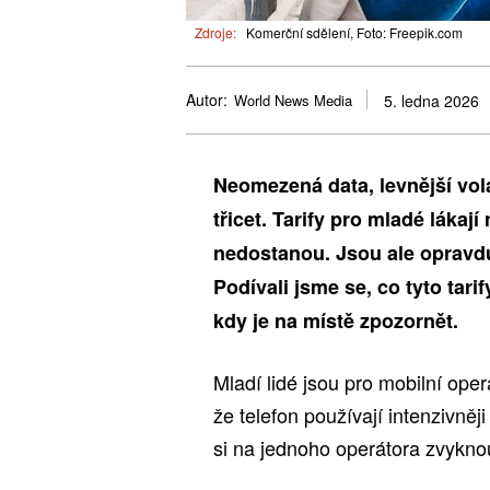
Zdroje:
Komerční sdělení, Foto: Freepik.com
Autor:
World News Media
5. ledna 2026
Neomezená data, levnější volá
třicet. Tarify pro mladé láka
nedostanou. Jsou ale opravdu
Podívali jsme se, co tyto tari
kdy je na místě zpozornět.
Mladí lidé jsou pro mobilní oper
že telefon používají intenzivněj
si na jednoho operátora zvyknou