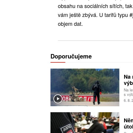
obsahu na sociálních sítích, tak 
vám ještě zbývá. U tarifů typu 
objem dat.
Doporučujeme
Na 
výb
Na le
s výb
bezpe
6. 8.
událo
Něm
úto