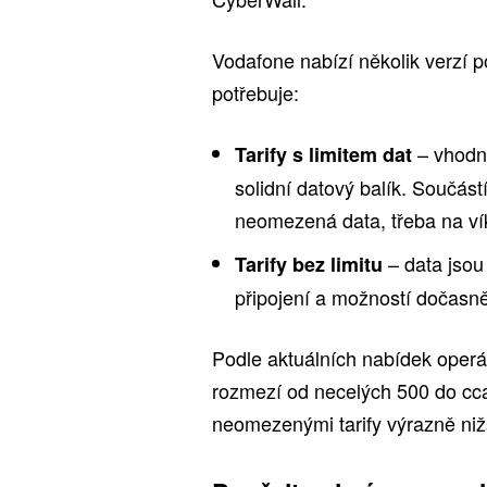
Vodafone nabízí několik verzí po
potřebuje:
– vhodné
Tarify s limitem dat
solidní datový balík. Součás
neomezená data, třeba na ví
– data jsou
Tarify bez limitu
připojení a možností dočasně 
Podle aktuálních nabídek operát
rozmezí od necelých 500 do cca
neomezenými tarify výrazně niž