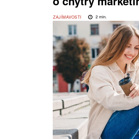
o chytrý marketi
2
min.
ZAJÍMAVOSTI