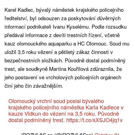
Karel Kadlec, bývalý náměstek krajského policejního
ředitelství, byl odsouzen za poskytování důvěrných
informací podnikateli Ivanu Kyselému. Podle rozsudku
předával informace z devíti trestních řízení, včetně
kauz olomouckého aquaparku a HC Olomouc. Soud mu
uložil 3,5 roku vězení a pětiletý zákaz činnosti v
bezpečnostních složkách. Původně dostal podmíněný
trest, ale soudkyně Martina Kouřilová zdůraznila, že
jeho postavení ve vrcholových policejních orgánech
činí jeho čin závažnějším.
Olomoucký vrchní soud poslal bývalého
krajského policejního náměstka Karla Kadlece v
kauze Vidkun do vězení na 3,5 roku. Původně
dostal podmíněný trest.
https://t.co/sXSJO4jq1v
— iROZHLAS.cz (@iROZHLAScz)
October 21,