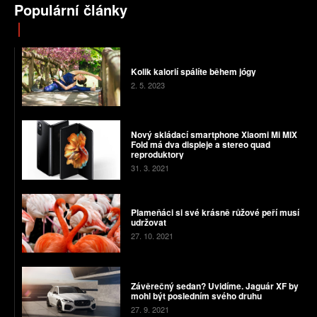
Populární články
Kolik kalorií spálíte během jógy
2. 5. 2023
Nový skládací smartphone Xiaomi Mi MIX
Fold má dva displeje a stereo quad
reproduktory
31. 3. 2021
Plameňáci si své krásně růžové peří musí
udržovat
27. 10. 2021
Závěrečný sedan? Uvidíme. Jaguár XF by
mohl být posledním svého druhu
27. 9. 2021