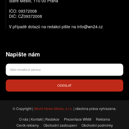
Staré Město, 110 00 Praha
IČO: 09372008
DIČ: CZ09372008
V případě dotazů na redakci pište na info@wn24.cz
Napište nám
ODESLAT
© Copyright |
World News Media, s.r.o.
| všechna práva vyhrazena.
O nás | Kontakt | Redakce
Prezentace WNM
Reklama
Ceník reklamy
Obchodní zastoupení
Obchodní podmínky