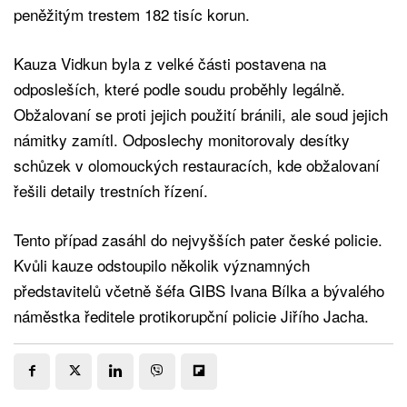
peněžitým trestem 182 tisíc korun.
Kauza Vidkun byla z velké části postavena na
odposleších, které podle soudu proběhly legálně.
Obžalovaní se proti jejich použití bránili, ale soud jejich
námitky zamítl. Odposlechy monitorovaly desítky
schůzek v olomouckých restauracích, kde obžalovaní
řešili detaily trestních řízení.
Tento případ zasáhl do nejvyšších pater české policie.
Kvůli kauze odstoupilo několik významných
představitelů včetně šéfa GIBS Ivana Bílka a bývalého
náměstka ředitele protikorupční policie Jiřího Jacha.