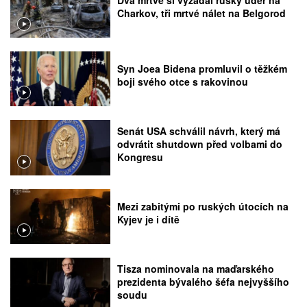
Charkov, tři mrtvé nálet na Belgorod
Syn Joea Bidena promluvil o těžkém
boji svého otce s rakovinou
Senát USA schválil návrh, který má
odvrátit shutdown před volbami do
Kongresu
Mezi zabitými po ruských útocích na
Kyjev je i dítě
Tisza nominovala na maďarského
prezidenta bývalého šéfa nejvyššího
soudu