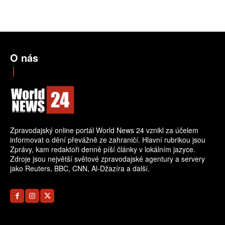
O nás
Zpravodajský online portál World News 24 vznikl za účelem
informovat o dění převážně ze zahraničí. Hlavní rubrikou jsou
Zprávy, kam redaktoři denně píší články v lokálním jazyce.
Zdroje jsou největší světové zpravodajské agentury a servery
jako Reuters, BBC, CNN, Al-Džazíra a další.