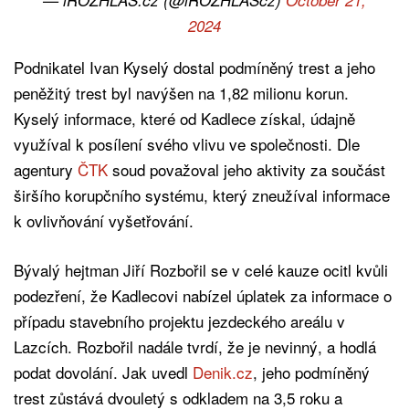
2024
Podnikatel Ivan Kyselý dostal podmíněný trest a jeho
peněžitý trest byl navýšen na 1,82 milionu korun.
Kyselý informace, které od Kadlece získal, údajně
využíval k posílení svého vlivu ve společnosti. Dle
agentury
ČTK
soud považoval jeho aktivity za součást
širšího korupčního systému, který zneužíval informace
k ovlivňování vyšetřování.
Bývalý hejtman Jiří Rozbořil se v celé kauze ocitl kvůli
podezření, že Kadlecovi nabízel úplatek za informace o
případu stavebního projektu jezdeckého areálu v
Lazcích. Rozbořil nadále tvrdí, že je nevinný, a hodlá
podat dovolání. Jak uvedl
Denik.cz
, jeho podmíněný
trest zůstává dvouletý s odkladem na 3,5 roku a