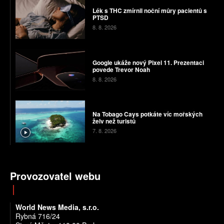
Lék s THC zmírnil noční můry pacientů s
PTSD
8. 8. 2026
Google ukáže nový Pixel 11. Prezentaci
povede Trevor Noah
8. 8. 2026
Na Tobago Cays potkáte víc mořských
želv než turistů
7. 8. 2026
Provozovatel webu
World News Media, s.r.o.
Rybná 716/24