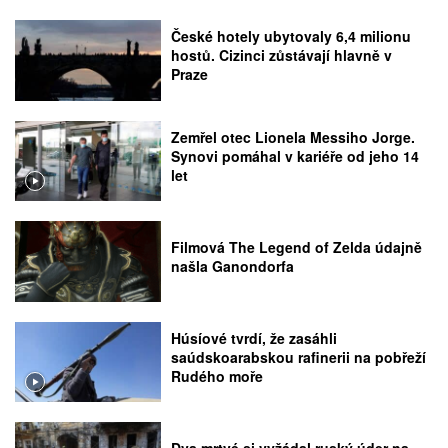
České hotely ubytovaly 6,4 milionu
hostů. Cizinci zůstávají hlavně v
Praze
Zemřel otec Lionela Messiho Jorge.
Synovi pomáhal v kariéře od jeho 14
let
Filmová The Legend of Zelda údajně
našla Ganondorfa
Húsíové tvrdí, že zasáhli
saúdskoarabskou rafinerii na pobřeží
Rudého moře
Dva mrtvé si vyžádal ruský úder na