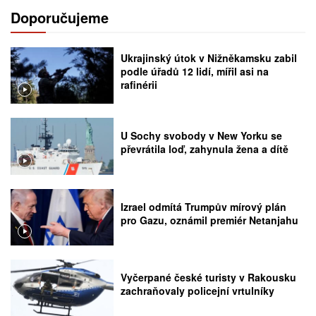
Doporučujeme
Ukrajinský útok v Nižněkamsku zabil
podle úřadů 12 lidí, mířil asi na
rafinérii
U Sochy svobody v New Yorku se
převrátila loď, zahynula žena a dítě
Izrael odmítá Trumpův mírový plán
pro Gazu, oznámil premiér Netanjahu
Vyčerpané české turisty v Rakousku
zachraňovaly policejní vrtulníky