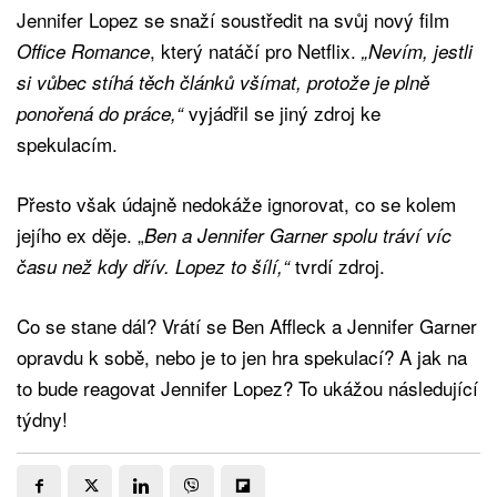
Jennifer Lopez se snaží soustředit na svůj nový film
, který natáčí pro Netflix.
Office Romance
„Nevím, jestli
si vůbec stíhá těch článků všímat, protože je plně
vyjádřil se jiný zdroj ke
ponořená do práce,“
spekulacím.
Přesto však údajně nedokáže ignorovat, co se kolem
jejího ex děje. „
Ben a Jennifer Garner spolu tráví víc
tvrdí zdroj.
času než kdy dřív. Lopez to šílí,“
Co se stane dál? Vrátí se Ben Affleck a Jennifer Garner
opravdu k sobě, nebo je to jen hra spekulací? A jak na
to bude reagovat Jennifer Lopez? To ukážou následující
týdny!