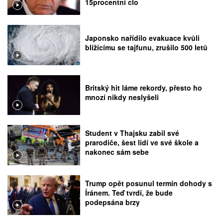
15procentní clo
Japonsko nařídilo evakuace kvůli
blížícímu se tajfunu, zrušilo 500 letů
Britský hit láme rekordy, přesto ho
mnozí nikdy neslyšeli
Student v Thajsku zabil své
prarodiče, šest lidí ve své škole a
nakonec sám sebe
Trump opět posunul termín dohody s
Íránem. Teď tvrdí, že bude
podepsána brzy