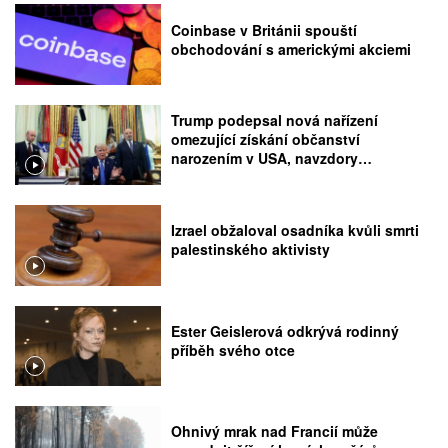
Coinbase v Británii spouští
obchodování s americkými akciemi
Trump podepsal nová nařízení
omezující získání občanství
narozením v USA, navzdory
rozhodnutí Nejvyššího soudu
Izrael obžaloval osadníka kvůli smrti
palestinského aktivisty
Ester Geislerová odkrývá rodinný
příběh svého otce
Ohnivý mrak nad Francií může