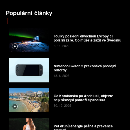
Populární články
Toulky poslední divočinou Evropy či
polární záře. Co můžete zažít ve Švédsku
3. 11. 2022
Nintendo Switch 2 překonává prodejní
rekordy
13. 6. 2025
Od Katalánska po Andalusii, objevte
nejkrásnější pobřeží Španělska
30. 12. 2025
Pět druhů energie prána a prevence
zranění