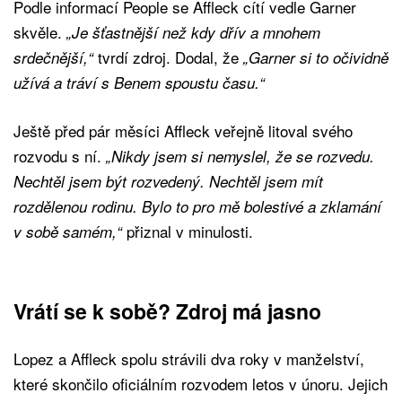
Podle informací People se Affleck cítí vedle Garner
skvěle.
„Je šťastnější než kdy dřív a mnohem
tvrdí zdroj. Dodal, že
srdečnější,“
„Garner si to očividně
užívá a tráví s Benem spoustu času.“
Ještě před pár měsíci Affleck veřejně litoval svého
rozvodu s ní.
„Nikdy jsem si nemyslel, že se rozvedu.
Nechtěl jsem být rozvedený. Nechtěl jsem mít
rozdělenou rodinu. Bylo to pro mě bolestivé a zklamání
přiznal v minulosti.
v sobě samém,“
Vrátí se k sobě? Zdroj má jasno
Lopez a Affleck spolu strávili dva roky v manželství,
které skončilo oficiálním rozvodem letos v únoru. Jejich