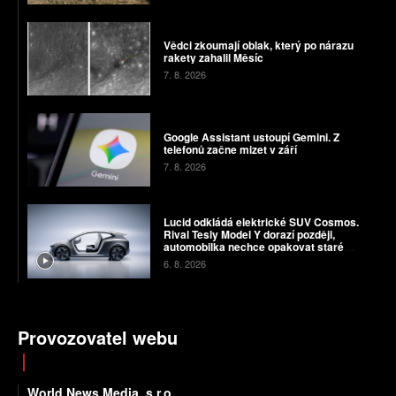
Vědci zkoumají oblak, který po nárazu
rakety zahalil Měsíc
7. 8. 2026
Google Assistant ustoupí Gemini. Z
telefonů začne mizet v září
7. 8. 2026
Lucid odkládá elektrické SUV Cosmos.
Rival Tesly Model Y dorazí později,
automobilka nechce opakovat staré
chyby
6. 8. 2026
Provozovatel webu
World News Media, s.r.o.