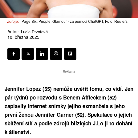
Zdroje:
Page Six, People, Glamour - za pomoci ChatGPT, Foto: Reuters
Autor:
Lucie Drvotová
10. března 2025
Reklama
Jennifer Lopez (55) nemůže uvěřit tomu, co vidí. Jen
pár týdnů po rozvodu s Benem Affleckem (52)
zaplavily internet snímky jejího exmanžela s jeho
první ženou Jennifer Garner (52). Spekulace o jejich
sblížení sílí a podle zdrojů blízkých J.Lo ji to dohání
k šílenství.