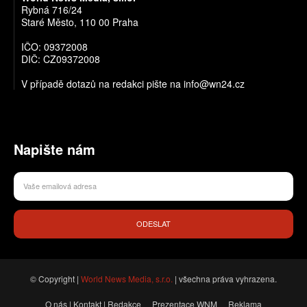
Rybná 716/24
Staré Město, 110 00 Praha
IČO: 09372008
DIČ: CZ09372008
V případě dotazů na redakci pište na info@wn24.cz
Napište nám
ODESLAT
© Copyright |
World News Media, s.r.o.
| všechna práva vyhrazena.
O nás | Kontakt | Redakce
Prezentace WNM
Reklama