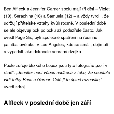
Ben Affleck a Jennifer Garner spolu mají tři děti – Violet
(19), Seraphina (16) a Samuela (12) – a vždy tvrdili, že
udržují přátelské vztahy kvůli rodině. V poslední době
se ale objevují bok po boku až podezřele často. Jak
uvedl Page Six, byli společně spatřeni na rodinné
paintballové akci v Los Angeles, kde se smáli, objímali
a vypadali jako dokonale sehraná dvojka.
Podle zdroje blízkého Lopez jsou tyto fotografie „solí v
ráně“.
„Jennifer není vůbec nadšená z toho, že neustále
vidí fotky Bena s Garner. Celé ji to úplně rozhodilo,“
uvedl zdroj.
Affleck v poslední době jen září