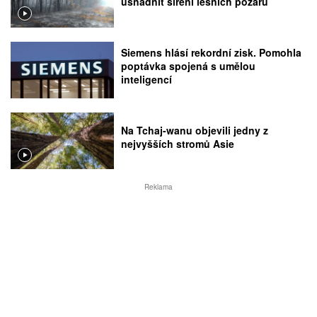
usnadnit šíření lesních požárů
Siemens hlásí rekordní zisk. Pomohla
poptávka spojená s umělou
inteligencí
Na Tchaj-wanu objevili jedny z
nejvyšších stromů Asie
Reklama