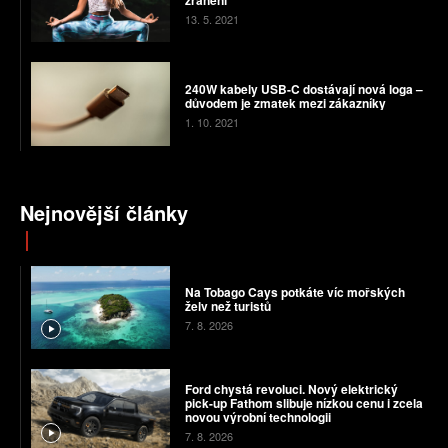
13. 5. 2021
240W kabely USB-C dostávají nová loga –
důvodem je zmatek mezi zákazníky
1. 10. 2021
Nejnovější články
Na Tobago Cays potkáte víc mořských
želv než turistů
7. 8. 2026
Ford chystá revoluci. Nový elektrický
pick-up Fathom slibuje nízkou cenu i zcela
novou výrobní technologii
7. 8. 2026