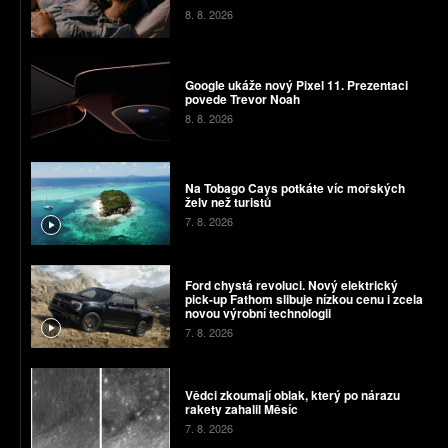
8. 8. 2026
Google ukáže nový Pixel 11. Prezentaci
povede Trevor Noah
8. 8. 2026
Na Tobago Cays potkáte víc mořských
želv než turistů
7. 8. 2026
Ford chystá revoluci. Nový elektrický
pick-up Fathom slibuje nízkou cenu i zcela
novou výrobní technologii
7. 8. 2026
Vědci zkoumají oblak, který po nárazu
rakety zahalil Měsíc
7. 8. 2026