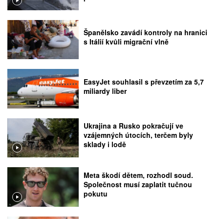
Španělsko zavádí kontroly na hranici
s Itálií kvůli migrační vlně
EasyJet souhlasil s převzetím za 5,7
miliardy liber
Ukrajina a Rusko pokračují ve
vzájemných útocích, terčem byly
sklady i lodě
Meta škodí dětem, rozhodl soud.
Společnost musí zaplatit tučnou
pokutu