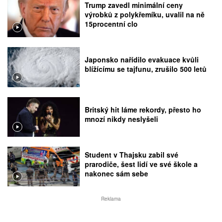
Trump zavedl minimální ceny
výrobků z polykřemíku, uvalil na ně
15procentní clo
Japonsko nařídilo evakuace kvůli
blížícímu se tajfunu, zrušilo 500 letů
Britský hit láme rekordy, přesto ho
mnozí nikdy neslyšeli
Student v Thajsku zabil své
prarodiče, šest lidí ve své škole a
nakonec sám sebe
Reklama