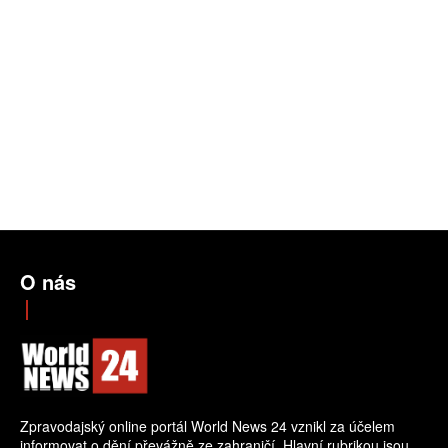
O nás
Zpravodajský online portál World News 24 vznikl za účelem
informovat o dění převážně ze zahraničí. Hlavní rubrikou jsou