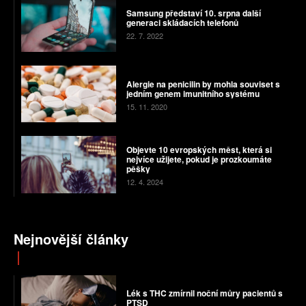
Samsung představí 10. srpna další
generaci skládacích telefonů
22. 7. 2022
Alergie na penicilin by mohla souviset s
jedním genem imunitního systému
15. 11. 2020
Objevte 10 evropských měst, která si
nejvíce užijete, pokud je prozkoumáte
pěšky
12. 4. 2024
Nejnovější články
Lék s THC zmírnil noční můry pacientů s
PTSD