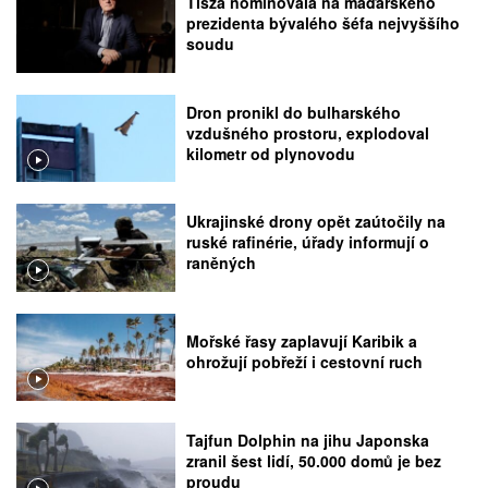
Tisza nominovala na maďarského
prezidenta bývalého šéfa nejvyššího
soudu
Dron pronikl do bulharského
vzdušného prostoru, explodoval
kilometr od plynovodu
Ukrajinské drony opět zaútočily na
ruské rafinérie, úřady informují o
raněných
Mořské řasy zaplavují Karibik a
ohrožují pobřeží i cestovní ruch
Tajfun Dolphin na jihu Japonska
zranil šest lidí, 50.000 domů je bez
proudu