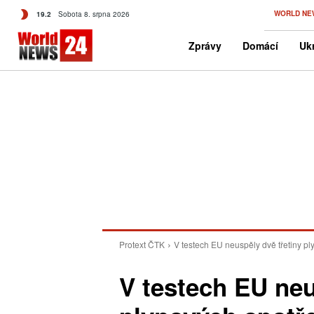
C
WORLD NE
19.2
Sobota 8. srpna 2026
Czech
Zprávy
Domácí
Ukr
Protext ČTK
V testech EU neuspěly dvě třetiny pl
V testech EU neu