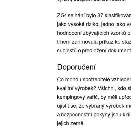
Z 54 selhání bylo 37 klasifikováno
jako vysoké riziko, jedno jako v
hodnocení zbývajících vzorků p
trhem zahrnovala příkaz ke sta
subjektů o předložení dokument
Doporučení
Co mohou spotřebitelé vzhledem
kvalitní výrobek? Všichni, kdo s
kempingový vařič, by měli upřed
ujistit se, že vybraný výrobek 
a bezpečnostní pokyny jsou k di
jejich země.