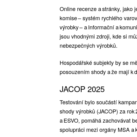
Online recenze a stránky, jako 
komise – systém rychlého varo
výrobky – a Informační a komun
jsou vhodnými zdroji, kde si mů
nebezpečných výrobků.
Hospodářské subjekty by se měl
posouzením shody a že mají k di
JACOP 2025
Testování bylo součástí kampan
shody výrobků (JACOP) za rok 
a ESVO, pomáhá zachovávat bez
spolupráci mezi orgány MSA a ko