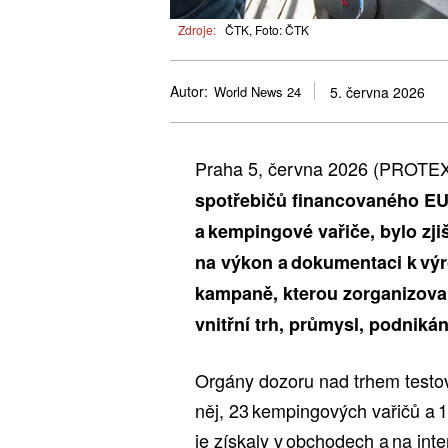
Zdroje:
ČTK, Foto: ČTK
Autor:
World News 24
5. června 2026
Praha 5, června 2026 (PROTE
spotřebičů financovaného EU,
a kempingové vařiče, bylo zj
na výkon a dokumentaci k výr
kampaně, kterou zorganizoval
vnitřní trh, průmysl, podniká
Orgány dozoru nad trhem testov
něj, 23 kempingových vařičů a 
je získaly v obchodech a na in