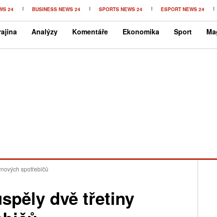
WS 24
BUSINESS NEWS 24
SPORTS NEWS 24
ESPORT NEWS 24
ajina
Analýzy
Komentáře
Ekonomika
Sport
Ma
ynových spotřebičů
spěly dvě třetiny