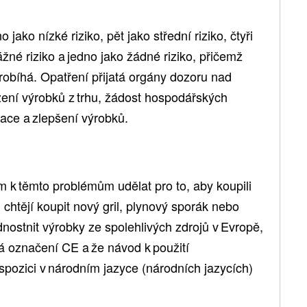
 jako nízké riziko, pět jako střední riziko, čtyři
ážné riziko a jedno jako žádné riziko, přičemž
robíhá. Opatření přijatá orgány dozoru nad
žení výrobků z trhu, žádost hospodářských
ace a zlepšení výrobků.
 k těmto problémům udělat pro to, aby koupili
i chtějí koupit nový gril, plynový sporák nebo
nostnit výrobky ze spolehlivých zdrojů v Evropě,
má označení CE a že návod k použití
spozici v národním jazyce (národních jazycích)