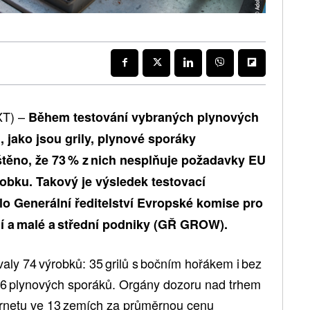
XT) –
Během testování vybraných plynových
 jako jsou grily, plynové sporáky
ištěno, že 73 % z nich nesplňuje požadavky EU
obku. Takový je výsledek testovací
o Generální ředitelství Evropské komise pro
ní a malé a střední podniky (GŘ GROW).
aly 74 výrobků: 35 grilů s bočním hořákem i bez
16 plynových sporáků. Orgány dozoru nad trhem
ternetu ve 13 zemích za průměrnou cenu