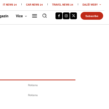
IT NEWS 24
CAR NEWS 24
TRAVEL NEWS 24
DALŠÍ WEBY
gazín
Více
Subscribe
Reklama
Reklama