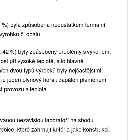
1 %) byla způsobena nedostatkem formální
ýrobku či obalu.
ů; 42 %) byly způsobeny problémy s výkonem,
ost při vysoké teplotě, a to hlavně
ích dvou typů výrobků byly nejčastějšími
y je jeden plynový hořák zapálen plamenem
 provozu a teplota.
ovanou nezávislou laboratoří na shodu
iče, které zahrnují kritéria jako konstrukci,