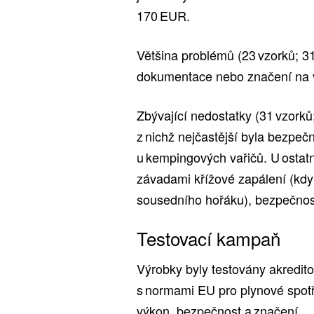
170 EUR.
Většina problémů (23 vzorků; 3
dokumentace nebo značení na v
Zbývající nedostatky (31 vzork
z nichž nejčastější byla bezpečn
u kempingových vařičů. U ostatn
závadami křížové zapálení (kd
sousedního hořáku), bezpečnost
Testovací kampaň
Výrobky byly testovány akredit
s normami EU pro plynové spotřeb
výkon, bezpečnost a značení.