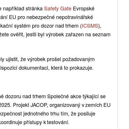
je například stránka
Safety Gate
Evropské
vání EU pro nebezpečné nepotravinářské
ikační systém pro dozor nad trhem (
ICSMS
),
žete ověřit, jestli byl výrobek zařazen na seznam
y ujistit, že výrobek prošel požadovaným
spozici dokumentaci, která to prokazuje.
ě dozoru nad trhem Společné akce týkající se
2025. Projekt JACOP, organizovaný v zemích EU
pečnost jednotného trhu tím, že posiluje
ordinuje přístupy k testování.