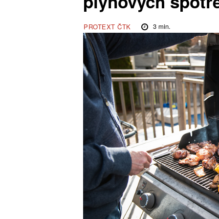
plynových spotř
3
min.
PROTEXT ČTK