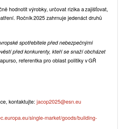
hodnotit výrobky, určovat rizika a zajišťovat,
patření. Ročník 2025 zahrnuje jedenáct druhů
ropské spotřebitele před nebezpečnými
ověstí před konkurenty, kteří se snaží obcházet
urso, referentka pro oblast politiky v GŘ
ce, kontaktujte:
jacop2025@esn.eu
ec.europa.eu/single-market/goods/building-