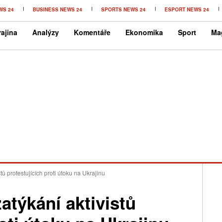
WS 24
BUSINESS NEWS 24
SPORTS NEWS 24
ESPORT NEWS 24
ajina
Analýzy
Komentáře
Ekonomika
Sport
Ma
tů protestujících proti útoku na Ukrajinu
atýkání aktivistů