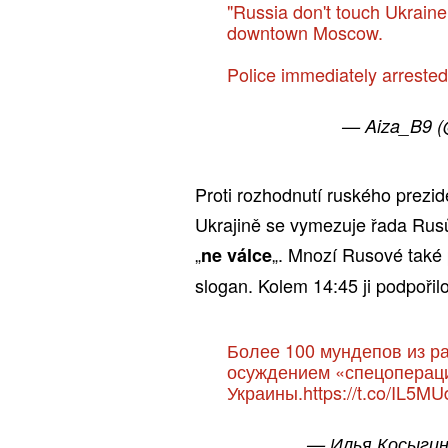
"Russia don't touch Ukraine
downtown Moscow.
Police immediately arreste
— Aiza_B9 
Proti rozhodnutí ruského prezid
Ukrajině se vymezuje řada Rusů
„
„. Mnozí Rusové také 
ne válce
slogan. Kolem 14:45 ji podpořilo
Более 100 мундепов из р
осуждением «спецоперац
Украины.
https://t.co/IL5M
— Илья Косыгин 