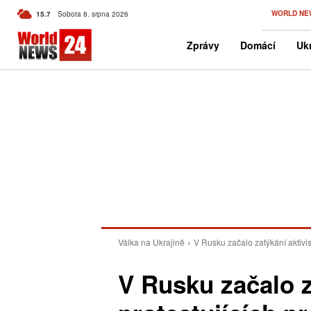
C
WORLD NE
15.7
Sobota 8. srpna 2026
Czech
Zprávy
Domácí
Ukr
Válka na Ukrajině
V Rusku začalo zatýkání aktivis
V Rusku začalo z