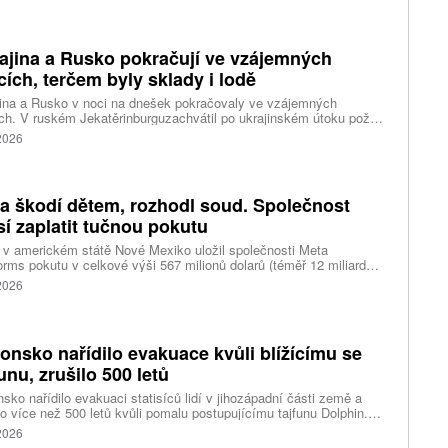
ajina a Rusko pokračují ve vzájemných
cích, terčem byly sklady i lodě
ina a Rusko v noci na dnešek pokračovaly ve vzájemných
ch. V ruském Jekatěrinburguzachvátil po ukrajinském útoku požár
tické centrum ruského internetového prodejce Wildberries.
 2026
čnost o tom informovala bez podrobností na síti Telegram.
k ruské dronové útoky podle ukrajinských úřadů způsobily požár
ělských skladů v obci Balaklija v Charkovské oblasti na východě
iny, napsal Reuters.
a škodí dětem, rozhodl soud. Společnost
í zaplatit tučnou pokutu
v americkém státě Nové Mexiko uložil společnosti Meta
orms pokutu v celkové výši 567 milionů dolarů (téměř 12 miliard
) za újmu, kterou její platformy Facebook a Instagram působí
 2026
ým lidem. Firma musí změnit způsob ověřování věku.
onsko nařídilo evakuace kvůli blížícímu se
funu, zrušilo 500 letů
sko nařídilo evakuaci statisíců lidí v jihozápadní části země a
lo více než 500 letů kvůli pomalu postupujícímu tajfunu Dolphin.
 meteorologů přinese tajfun do oblasti silný vítr, prudký déšť a
 2026
é vlny, píše agentura Reuters. Dolphin je tajfunem první, tedy