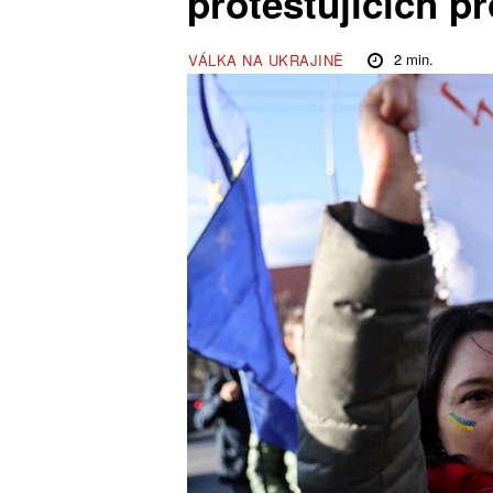
protestujících pr
2
min.
VÁLKA NA UKRAJINĚ