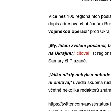
Více než 100 regionálních posl
dopis adresovaný občanům Rusk
“ proti Ukra
vojenskou operaci
„
My, lidem zvolení poslanci,
“
citoval
list region
na Ukrajinu,
Samary či Rjazaně.
„
Válka nikdy nebyla a nebude 
“ uvedla skupina rusk
ni omluva,
včetně několika redaktorů zná
https://twitter.com/aavst/stat
s=20&t=jRJNkZzWgNmt5XXxD