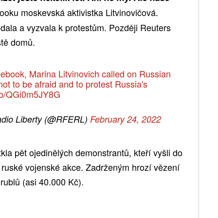
ooku moskevská aktivistka Litvinovičová.
odala a vyzvala k protestům. Později Reuters
stě domů.
ebook, Marina Litvinovich called on Russian
not to be afraid and to protest Russia's
t.co/QGi0m5JY8G
adio Liberty (@RFERL)
February 24, 2022
kla pět ojedinělých demonstrantů, kteří vyšli do
mi ruské vojenské akce. Zadrženým hrozí vězení
rublů (asi 40.000 Kč).