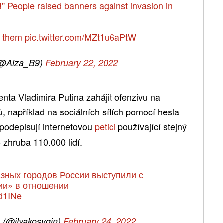
!" People raised banners against invasion in
d them
pic.twitter.com/MZt1u6aPtW
(@Aiza_B9)
February 22, 2022
enta Vladimira Putina zahájit ofenzivu na
, například na sociálních sítích pomocí hesla
podepisují internetovou
petici
používající stejný
 zhruba 110.000 lidí.
азных городов России выступили с
ии» в отношении
Ud1INe
(@ilyakosygin)
February 24, 2022