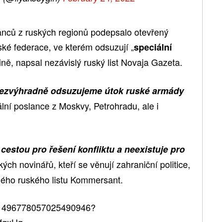
anců z ruských regionů podepsalo otevřený
é federace, ve kterém odsuzují „
speciální
jině, napsal nezávislý ruský list Novaja Gazeta.
 bezvýhradně odsuzujeme útok ruské armády
ální poslance z Moskvy, Petrohradu, ale i
cestou pro řešení konfliktu a neexistuje pro
ých novinářů, kteří se věnují zahraniční politice,
mého ruského listu Kommersant.
us/1496778057025490946?
fgxUg