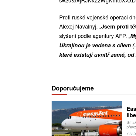
Proti ruské vojenské operaci d
Alexej Navalnyj. „
Jsem proti té
slyšení podle agentury AFP. „
My
Ukrajinou je vedena s cílem 
které existují uvnitř země, o
Doporučujeme
Eas
libe
Brits
převz
Trans
7. 8.
milia