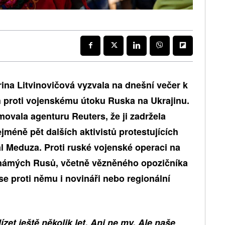
ina Litvinovičová vyzvala na dnešní večer k
 proti vojenskému útoku Ruska na Ukrajinu.
movala agenturu Reuters, že ji zadržela
ejméně pět dalších aktivistů protestujících
tál Meduza. Proti ruské vojenské operaci na
 známých Rusů, včetně vězněného opozičníka
e proti němu i novináři nebo regionální
et ještě několik let. Ani ne my. Ale naše