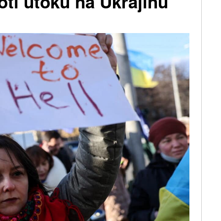
oti útoku na Ukrajinu