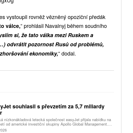
nes vystoupil rovněž vězněný opoziční předák
“ prohlásil Navalnyj během soudního
to válce,
slím si, že tato válka mezi Ruskem a
(…) odvrátit pozornost Rusů od problémů,
“ dodal.
d zhoršování ekonomiky,
yJet souhlasil s převzetím za 5,7 miliardy
r
ká nízkonákladová letecká společnost easyJet přijala nabídku na
etí od americké investiční skupiny Apollo Global Management.
akce oceňuje aerolinku na 5,7 miliardy liber, tedy přibližně 162
 2026
rd korun.