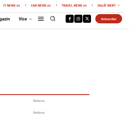
IT NEWS 24
CAR NEWS 24
TRAVEL NEWS 24
DALŠÍ WEBY
gazín
Více
Subscribe
Reklama
Reklama