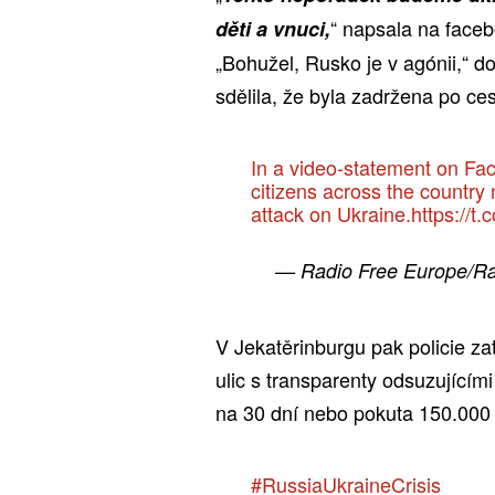
“ napsala na faceb
děti a vnuci,
„Bohužel, Rusko je v agónii,“ d
sdělila, že byla zadržena po ce
In a video-statement on Fac
citizens across the country 
attack on Ukraine.
https://
— Radio Free Europe/R
V Jekatěrinburgu pak policie zat
ulic s transparenty odsuzující
na 30 dní nebo pokuta 150.000 
#RussiaUkraineCrisis