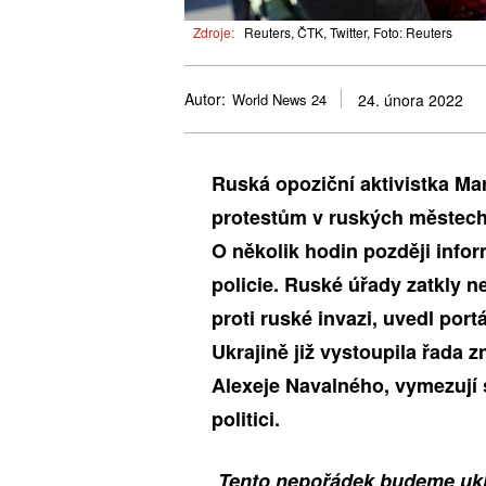
Zdroje:
Reuters, ČTK, Twitter, Foto: Reuters
Autor:
World News 24
24. února 2022
Ruská opoziční aktivistka Mar
protestům v ruských městech
O několik hodin později infor
policie. Ruské úřady zatkly n
proti ruské invazi, uvedl por
Ukrajině již vystoupila řada
Alexeje Navalného, vymezují s
politici.
„
Tento nepořádek budeme uklíz