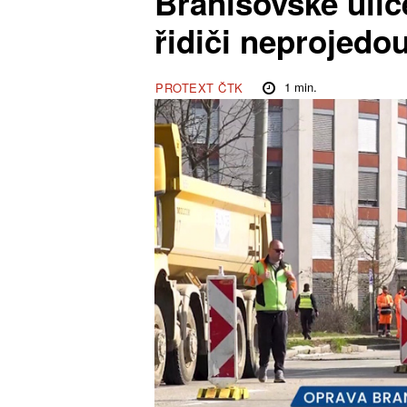
Branišovské uli
řidiči neprojedo
1
min.
PROTEXT ČTK