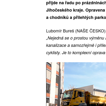
přijde na řadu po prázdninác
Jihočeského kraje. Opravena
a chodníků a přilehlých parko
Lubomír Bureš (NAŠE ČESKO), 
„Nejedná se o prostou výměnu a
kanalizace a samozřejmě i přil
cyklisty. Je to komplexní oprava 