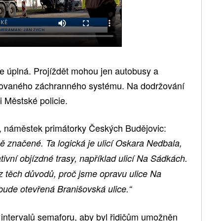
e úplná. Projíždět mohou jen autobusy a
grovaného záchranného systému. Na dodržování
i Městské policie.
náměstek primátorky Českých Budějovic:
ě značené. Ta logická je ulicí Oskara Nedbala,
nativní objízdné trasy, například ulicí Na Sádkách.
 z těch důvodů, proč jsme opravu ulice Na
bude otevřená Branišovská ulice.“
 intervalů semaforu, aby byl řidičům umožněn