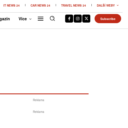
IT NEWS 24
CAR NEWS 24
TRAVEL NEWS 24
DALŠÍ WEBY
gazín
Více
Subscribe
Reklama
Reklama