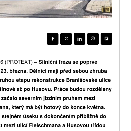
026 (PROTEXT) –
Silniční fréza se poprvé
 23. března. Dělníci mají před sebou zhruba
druhou etapu rekonstrukce Branišovské ulice
stinové až po Husovu. Práce budou rozděleny
e začalo severním jízdním pruhem mezi
ana, který má být hotový do konce května.
e stejném úseku s dokončením přibližně do
t mezi ulicí Fleischmana a Husovou třídou