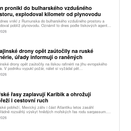
n pronikl do bulharského vzdušného
storu, explodoval kilometr od plynovodu
 dnes vnikl z Rumunska do bulharského vzdušného prostoru a
doval poblíž plynovodu. Oznámil to dnes podle tiskových agentur
rský premiér Rumen Radev. Dron podle něj nesl velké množství
 2026
nin, píše agentura DPA.
ajinské drony opět zaútočily na ruské
inérie, úřady informují o raněných
inské drony opět zaútočily na ilskou rafinérii na jihu evropského
. V podniku vypukl požár, nálet si vyžádal pět
ých, informoval krizový štáb Krasnodarského kraje. Další dva lidi
 2026
l dron v Zadonsku na Donu, oznámil gubernátor Lipecké oblasti
Artamonov. Ruské úřady informovaly o zničení stovek
inských dronů během uplynulé noci. Ukrajinské drony podle Kyjeva
ly rafinérie v Ilsku a v Syzrani.
ské řasy zaplavují Karibik a ohrožují
řeží i cestovní ruch
ské pobřeží, Mexický záliv i část Atlantiku letos zasáhl
řádně rozsáhlý výskyt hnědých mořských řas rodu sargassum.
ážích se hromadí miliony tun biomasy, která po vyplavení rychle
 2026
vá, zhoršuje kvalitu vody, omezuje život mořských organismů a
eň působí značné problémy turistickým oblastem závislým na
ěvnících.