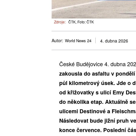
Zdroje:
ČTK, Foto: ČTK
Autor:
World News 24
4. dubna 2026
České Budějovice 4. dubna 2
zakousla do asfaltu v pondělí
půl kilometrový úsek. Jde o 
od křižovatky s ulicí Emy De
do několika etap. Aktuálně s
ulicemi Destinové a Fleischm
Následovat bude jižní pruh v
konce července. Poslední čás