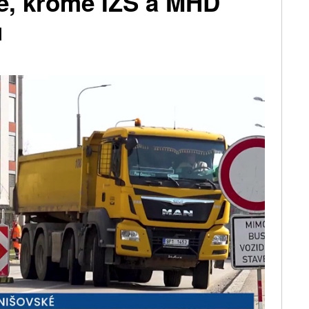
ce, kromě IZS a MHD
u