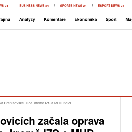
WS 24
BUSINESS NEWS 24
SPORTS NEWS 24
ESPORT NEWS 24
ajina
Analýzy
Komentáře
Ekonomika
Sport
Ma
 Branišovské ulice, kromě IZS a MHD řidiči...
ovicích začala oprava