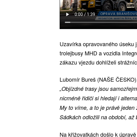
Uzavírka opravovaného úseku j
trolejbusy MHD a vozidla Inte
zákazu vjezdu dohlíželi strážníc
Lubomír Bureš (NAŠE ČESKO), 
„Objízdné trasy jsou samozřejm
nicméně řidiči si hledají i alter
My to víme, a to je právě jeden
Sádkách odložili na období, až 
Na křižovatkách došlo k úpravě