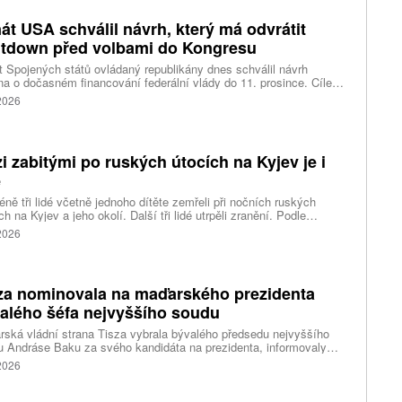
át USA schválil návrh, který má odvrátit
tdown před volbami do Kongresu
 Spojených států ovládaný republikány dnes schválil návrh
a o dočasném financování federální vlády do 11. prosince. Cílem
ení je předejít před listopadovými volbami do Kongresu
 2026
vanému shutdownu, tedy omezení chodu vlády v důsledku
váleného financování. Píše o tom agentura Reuters.
i zabitými po ruských útocích na Kyjev je i
ě
ně tři lidé včetně jednoho dítěte zemřeli při nočních ruských
ch na Kyjev a jeho okolí. Další tři lidé utrpěli zranění. Podle
inských úřadů Rusové použili mimo jiné balistické rakety.
 2026
za nominovala na maďarského prezidenta
alého šéfa nejvyššího soudu
ská vládní strana Tisza vybrala bývalého předsedu nejvyššího
 Andráse Baku za svého kandidáta na prezidenta, informovaly
vé agentury. Očekává se, že András Baka bude v úterý zvolen v
 2026
mentu novou hlavou státu.