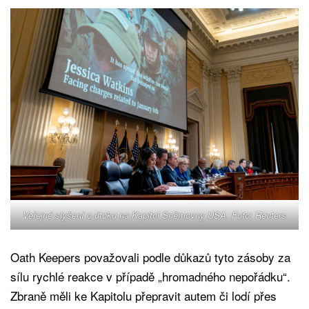
Veřejné slyšení o útoku na Kapitol Sněmovny USA. Foto: Reuters
Oath Keepers považovali podle důkazů tyto zásoby za
sílu rychlé reakce v případě „hromadného nepořádku“.
Zbraně měli ke Kapitolu přepravit autem či lodí přes