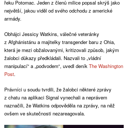
řeku Potomac. Jeden z členů milice popsal skrýš jako
největší, jakou viděl od svého odchodu z americké
armády.
Obhájci Jessicy Watkins, válečné veteránky
z Afghánistánu a majitelky transgender baru z Ohia,
která je mezi obžalovanými, kritizovali způsob, jakým
žalobci důkazy předkládali. Nazvali to „vládní
manipulací“ a „podvodem“, uvedl deník
The Washington
Post
.
Právníci u soudu tvrdili, že žalobci některé zprávy
z chatu na aplikaci Signal vynechali a neprávem
naznačili, že Watkins odpověděla na zprávy, na něž
ovšem ve skutečnosti nezareagovala.