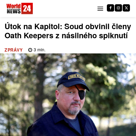
Útok na Kapitol: Soud obvinil členy
Oath Keepers z násilného spiknutí
3
min.
ZPRÁVY