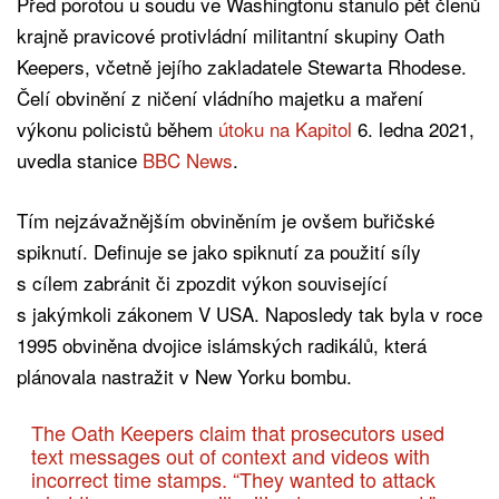
Před porotou u soudu ve Washingtonu stanulo pět členů
krajně pravicové protivládní militantní skupiny Oath
Keepers, včetně jejího zakladatele Stewarta Rhodese.
Čelí obvinění z ničení vládního majetku a maření
výkonu policistů během
útoku na Kapitol
6. ledna 2021,
uvedla stanice
BBC News
.
Tím nejzávažnějším obviněním je ovšem buřičské
spiknutí. Definuje se jako spiknutí za použití síly
s cílem zabránit či zpozdit výkon související
s jakýmkoli zákonem V USA. Naposledy tak byla v roce
1995 obviněna dvojice islámských radikálů, která
plánovala nastražit v New Yorku bombu.
The Oath Keepers claim that prosecutors used
text messages out of context and videos with
incorrect time stamps. “They wanted to attack