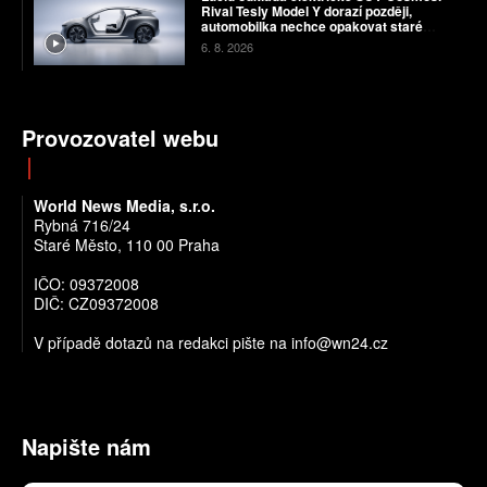
Rival Tesly Model Y dorazí později,
automobilka nechce opakovat staré
chyby
6. 8. 2026
Provozovatel webu
World News Media, s.r.o.
Rybná 716/24
Staré Město, 110 00 Praha
IČO: 09372008
DIČ: CZ09372008
V případě dotazů na redakci pište na info@wn24.cz
Napište nám