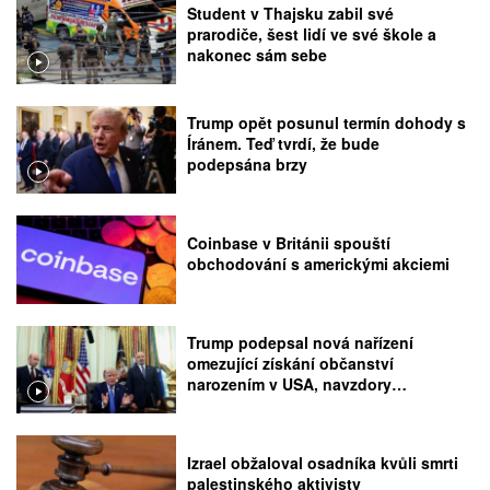
Student v Thajsku zabil své
prarodiče, šest lidí ve své škole a
nakonec sám sebe
Trump opět posunul termín dohody s
Íránem. Teď tvrdí, že bude
podepsána brzy
Coinbase v Británii spouští
obchodování s americkými akciemi
Trump podepsal nová nařízení
omezující získání občanství
narozením v USA, navzdory
rozhodnutí Nejvyššího soudu
Izrael obžaloval osadníka kvůli smrti
palestinského aktivisty