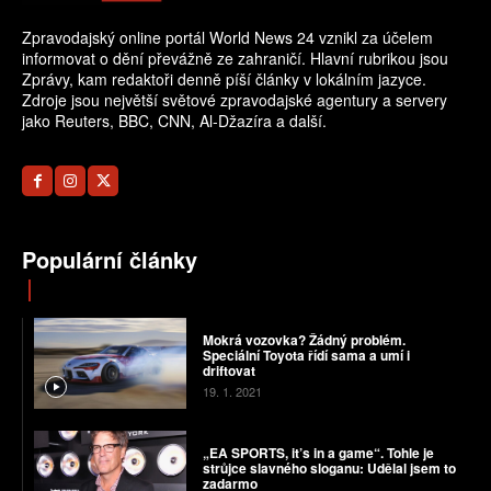
Zpravodajský online portál World News 24 vznikl za účelem
informovat o dění převážně ze zahraničí. Hlavní rubrikou jsou
Zprávy, kam redaktoři denně píší články v lokálním jazyce.
Zdroje jsou největší světové zpravodajské agentury a servery
jako Reuters, BBC, CNN, Al-Džazíra a další.
Populární články
Mokrá vozovka? Žádný problém.
Speciální Toyota řídí sama a umí i
driftovat
19. 1. 2021
„EA SPORTS, it’s in a game“. Tohle je
strůjce slavného sloganu: Udělal jsem to
zadarmo