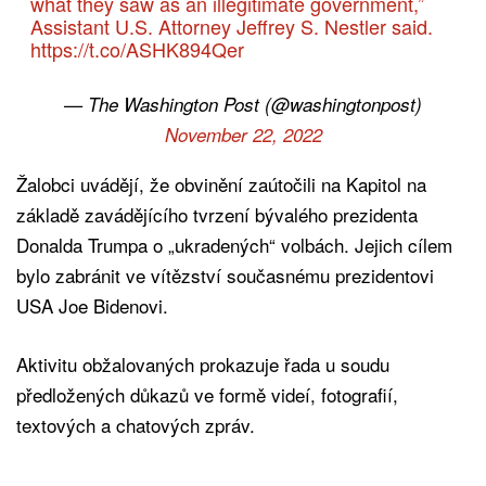
what they saw as an illegitimate government,”
Assistant U.S. Attorney Jeffrey S. Nestler said.
https://t.co/ASHK894Qer
— The Washington Post (@washingtonpost)
November 22, 2022
Žalobci uvádějí, že obvinění zaútočili na Kapitol na
základě zavádějícího tvrzení bývalého prezidenta
Donalda Trumpa o „ukradených“ volbách. Jejich cílem
bylo zabránit ve vítězství současnému prezidentovi
USA Joe Bidenovi.
Aktivitu obžalovaných prokazuje řada u soudu
předložených důkazů ve formě videí, fotografií,
textových a chatových zpráv.