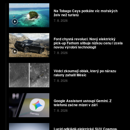
Na Tobago Cays potkáte víc mořských
želv než turistů
7. 8. 2026
Ford chystá revoluci. Nový elektrický
pick-up Fathom slibuje nízkou cenu i zcela
novou výrobní technologii
7. 8. 2026
Vědci zkoumají oblak, který po nárazu
rakety zahalil Měsíc
7. 8. 2026
Google Assistant ustoupí Gemini. Z
telefonů začne mizet v září
7. 8. 2026
Lucid odkládá elektrické SUV Cosmos.