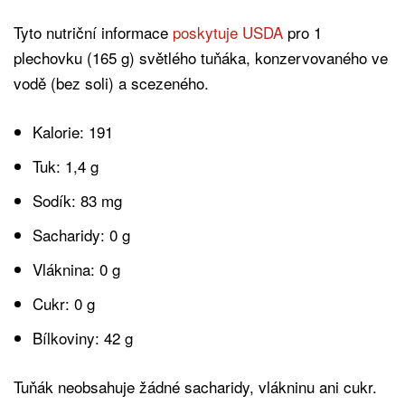
Tyto nutriční informace
poskytuje USDA
pro 1
plechovku (165 g) světlého tuňáka, konzervovaného ve
vodě (bez soli) a scezeného.
Kalorie: 191
Tuk: 1,4 g
Sodík: 83 mg
Sacharidy: 0 g
Vláknina: 0 g
Cukr: 0 g
Bílkoviny: 42 g
Tuňák neobsahuje žádné sacharidy, vlákninu ani cukr.