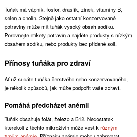
Tuňák má vápník, fosfor, draslík, zinek, vitamíny B,
selen a cholin. Stejně jako ostatní konzervované
potraviny může mít tuňák vysoký obsah sodíku.
Porovnejte etikety potravin a najděte produkty s nízkým
obsahem sodíku, nebo produkty bez přidané soli.
Přínosy tuňáka pro zdraví
Ať už si dáte tuňáka čerstvého nebo konzervovaného,
je několik způsobů, jak může podpořit vaše zdraví.
Pomáhá předcházet anémii
Tuňák obsahuje folát, železo a B12. Nedostatek
kterékoli z těchto mikroživin může vést k
různým
typům anémie
. Příznaky anémie mohou zahrnovat