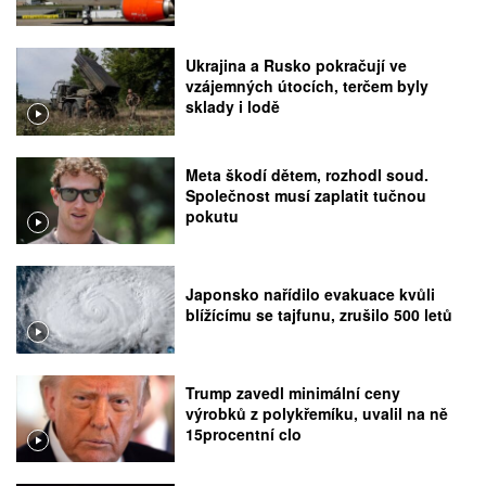
Ukrajina a Rusko pokračují ve
vzájemných útocích, terčem byly
sklady i lodě
Meta škodí dětem, rozhodl soud.
Společnost musí zaplatit tučnou
pokutu
Japonsko nařídilo evakuace kvůli
blížícímu se tajfunu, zrušilo 500 letů
Trump zavedl minimální ceny
výrobků z polykřemíku, uvalil na ně
15procentní clo