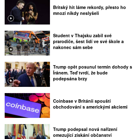
Britský hit láme rekordy, přesto ho
mnozí nikdy neslyšeli
Student v Thajsku zabil své
prarodiče, šest lidí ve své škole a
nakonec sám sebe
Trump opět posunul termín dohody s
Íránem. Teď tvrdí, že bude
podepsána brzy
Coinbase v Británii spouští
obchodování s americkými akciemi
Trump podepsal nová nařízení
omezující získání občanství