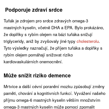
Podporuje zdraví srdce
Tuňák je zdrojem pro srdce zdravých omega-3
mastných kyselin, včetně DHA a EPA. Bylo prokázáno,
že doplňky s rybím olejem na bázi tuňáka snižují
triglyceridy, aniž by zvyšovaly jiné typy
cholesterolu
.
Tyto výsledky naznačují, že příjem tuňáka a doplňky s
rybím olejem pomáhají snižovat riziko
kardiovaskulárních onemocnění.
Může snížit riziko demence
Mrtvice a další cévní poranění mozku způsobují změny
paměti, chování a kognitivních funkcí. Vyvážení našeho
příjmu omega-6 mastných kyselin větším množstvím
omega-3 mastných kyselin může pomoci zpomalit