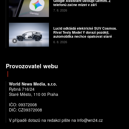
Google Assistant ustoupí Gemini. Z
telefonů začne mizet v září
7. 8. 2026
Lucid odkládá elektrické SUV Cosmos.
Rival Tesly Model Y dorazí později,
automobilka nechce opakovat staré
chyby
6. 8. 2026
Provozovatel webu
World News Media, s.r.o.
Rybná 716/24
Staré Město, 110 00 Praha
IČO: 09372008
DIČ: CZ09372008
V případě dotazů na redakci pište na info@wn24.cz