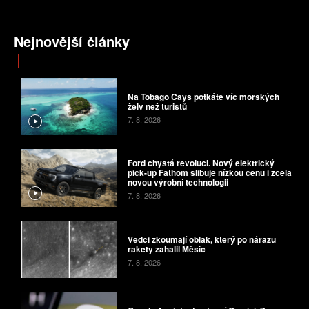
Nejnovější články
Na Tobago Cays potkáte víc mořských
želv než turistů
7. 8. 2026
Ford chystá revoluci. Nový elektrický
pick-up Fathom slibuje nízkou cenu i zcela
novou výrobní technologii
7. 8. 2026
Vědci zkoumají oblak, který po nárazu
rakety zahalil Měsíc
7. 8. 2026