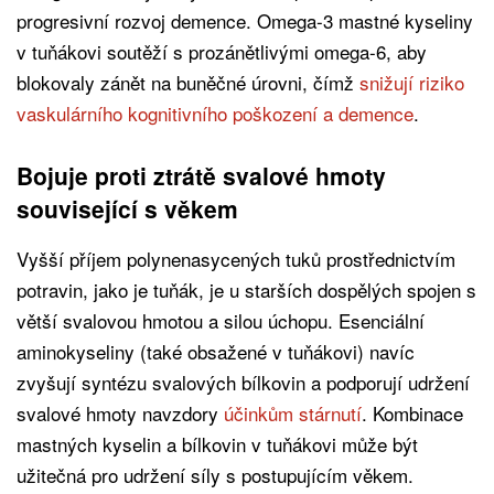
progresivní rozvoj demence. Omega-3 mastné kyseliny
v tuňákovi soutěží s prozánětlivými omega-6, aby
blokovaly zánět na buněčné úrovni, čímž
snižují riziko
vaskulárního kognitivního poškození a demence
.
Bojuje proti ztrátě svalové hmoty
související s věkem
Vyšší příjem polynenasycených tuků prostřednictvím
potravin, jako je tuňák, je u starších dospělých spojen s
větší svalovou hmotou a silou úchopu. Esenciální
aminokyseliny (také obsažené v tuňákovi) navíc
zvyšují syntézu svalových bílkovin a podporují udržení
svalové hmoty navzdory
účinkům stárnutí
. Kombinace
mastných kyselin a bílkovin v tuňákovi může být
užitečná pro udržení síly s postupujícím věkem.