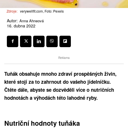
Zdroje:
verywellfit.com, Foto: Pexels
Autor:
Anna Ahneová
16. dubna 2022
Reklama
Tuňák obsahuje mnoho zdraví prospěšných živin,
které stojí za to zahrnout do vašeho jídelníčku.
Čtěte dále, abyste se dozvěděli více o nutričních
hodnotách a výhodách této lahodné ryby.
Nutriční hodnoty tuňáka