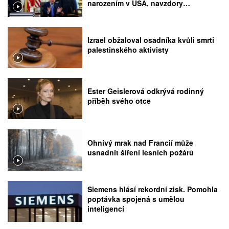
narozením v USA, navzdory
rozhodnutí Nejvyššího soudu
Izrael obžaloval osadníka kvůli smrti
palestinského aktivisty
Ester Geislerová odkrývá rodinný
příběh svého otce
Ohnivý mrak nad Francií může
usnadnit šíření lesních požárů
Siemens hlásí rekordní zisk. Pomohla
poptávka spojená s umělou
inteligencí