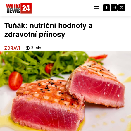
Tuňák: nutriční hodnoty a
zdravotní přínosy
3
min.
ZDRAVÍ